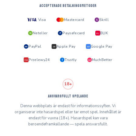
ACCEPTERADE BETALNINGSMETODER
Visa
Mastercard
Skrill
S
Neteller
Paysafecard
BLIK
N
P
BL
PayPal
Apple Pay
Google Pay
PP
AP
GP
Przelewy24
Trustly
MuchBetter
T
MB
P24
18+
ANSVARSFULLT SPELANDE
Denna webbplats är endast för informationssyften. Vi
organiserar inte hasardspel eller tar emot spel. Innehållet är
endast för vuxna (18+). Hasardspel kan vara
beroendeframkallande — spela ansvarsfullt.