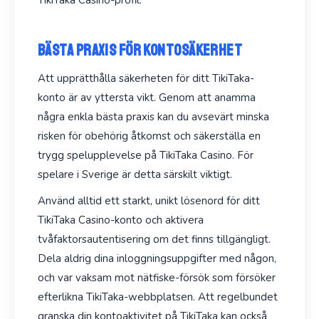
Bästa praxis för kontosäkerhet
Att upprätthålla säkerheten för ditt TikiTaka-
konto är av yttersta vikt. Genom att anamma
några enkla bästa praxis kan du avsevärt minska
risken för obehörig åtkomst och säkerställa en
trygg spelupplevelse på TikiTaka Casino. För
spelare i Sverige är detta särskilt viktigt.
Använd alltid ett starkt, unikt lösenord för ditt
TikiTaka Casino-konto och aktivera
tvåfaktorsautentisering om det finns tillgängligt.
Dela aldrig dina inloggningsuppgifter med någon,
och var vaksam mot nätfiske-försök som försöker
efterlikna TikiTaka-webbplatsen. Att regelbundet
granska din kontoaktivitet på TikiTaka kan också