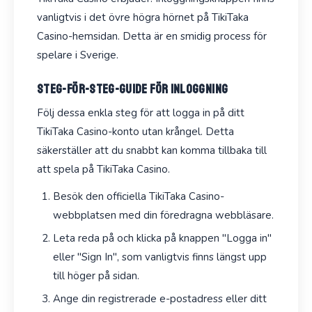
vanligtvis i det övre högra hörnet på TikiTaka
Casino-hemsidan. Detta är en smidig process för
spelare i Sverige.
Steg-för-steg-guide för inloggning
Följ dessa enkla steg för att logga in på ditt
TikiTaka Casino-konto utan krångel. Detta
säkerställer att du snabbt kan komma tillbaka till
att spela på TikiTaka Casino.
Besök den officiella TikiTaka Casino-
webbplatsen med din föredragna webbläsare.
Leta reda på och klicka på knappen "Logga in"
eller "Sign In", som vanligtvis finns längst upp
till höger på sidan.
Ange din registrerade e-postadress eller ditt