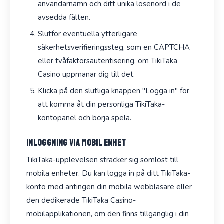
användarnamn och ditt unika lösenord i de
avsedda fälten.
Slutför eventuella ytterligare
säkerhetsverifieringssteg, som en CAPTCHA
eller tvåfaktorsautentisering, om TikiTaka
Casino uppmanar dig till det.
Klicka på den slutliga knappen "Logga in" för
att komma åt din personliga TikiTaka-
kontopanel och börja spela.
Inloggning via mobil enhet
TikiTaka-upplevelsen sträcker sig sömlöst till
mobila enheter. Du kan logga in på ditt TikiTaka-
konto med antingen din mobila webbläsare eller
den dedikerade TikiTaka Casino-
mobilapplikationen, om den finns tillgänglig i din