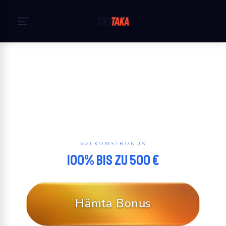
Hem
›
TikiTaka Inloggning
TikiTaka Casino — Säker
åtkomst till ditt spelkonto
VÄLKOMSTBONUS
100% bis zu 500 €
Hämta Bonus