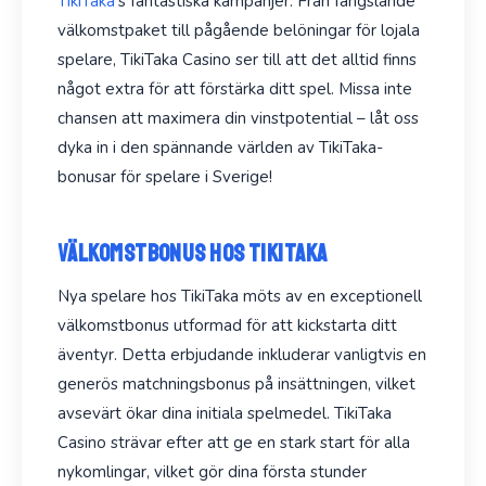
TikiTaka
's fantastiska kampanjer. Från fängslande
välkomstpaket till pågående belöningar för lojala
spelare, TikiTaka Casino ser till att det alltid finns
något extra för att förstärka ditt spel. Missa inte
chansen att maximera din vinstpotential – låt oss
dyka in i den spännande världen av TikiTaka-
bonusar för spelare i Sverige!
Välkomstbonus hos TikiTaka
Nya spelare hos TikiTaka möts av en exceptionell
välkomstbonus utformad för att kickstarta ditt
äventyr. Detta erbjudande inkluderar vanligtvis en
generös matchningsbonus på insättningen, vilket
avsevärt ökar dina initiala spelmedel. TikiTaka
Casino strävar efter att ge en stark start för alla
nykomlingar, vilket gör dina första stunder