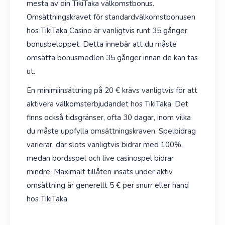
mesta av din TikiTaka välkomstbonus.
Omsättningskravet för standardvälkomstbonusen
hos TikiTaka Casino är vanligtvis runt 35 gånger
bonusbeloppet. Detta innebär att du måste
omsätta bonusmedlen 35 gånger innan de kan tas
ut.
En minimiinsättning på 20 € krävs vanligtvis för att
aktivera välkomsterbjudandet hos TikiTaka. Det
finns också tidsgränser, ofta 30 dagar, inom vilka
du måste uppfylla omsättningskraven. Spelbidrag
varierar, där slots vanligtvis bidrar med 100%,
medan bordsspel och live casinospel bidrar
mindre. Maximalt tillåten insats under aktiv
omsättning är generellt 5 € per snurr eller hand
hos TikiTaka.