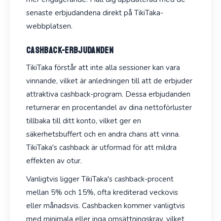
senaste erbjudandena direkt på TikiTaka-
webbplatsen.
Cashback-erbjudanden
TikiTaka förstår att inte alla sessioner kan vara
vinnande, vilket är anledningen till att de erbjuder
attraktiva cashback-program. Dessa erbjudanden
returnerar en procentandel av dina nettoförluster
tillbaka till ditt konto, vilket ger en
säkerhetsbuffert och en andra chans att vinna.
TikiTaka's cashback är utformad för att mildra
effekten av otur.
Vanligtvis ligger TikiTaka's cashback-procent
mellan 5% och 15%, ofta krediterad veckovis
eller månadsvis. Cashbacken kommer vanligtvis
med minimala eller inga omsättningskrav, vilket