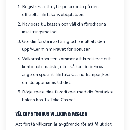
Registrera ett nytt spelarkonto på den
officiella TikiTaka-webbplatsen.
Navigera till kassan och välj din föredragna
insättningsmetod.
Gör din första insättning och se till att den
uppfyller minimikravet för bonusen.
Välkomstbonusen kommer att krediteras ditt
konto automatiskt, eller så kan du behöva
ange en specifik TikiTaka Casino-kampanjkod
om du uppmanas till det.
Börja spela dina favoritspel med din förstärkta
balans hos TikiTaka Casino!
Välkomstbonus Villkor & Regler
Att förstå villkoren är avgörande för att få ut det