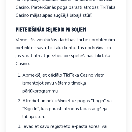
Casino. Pieteikšanās poga parasti atrodas TikiTaka
Casino mājaslapas augšējā labajā stūrī.
Pieteikšanās ceļvedis pa soļiem
Veiciet šīs vienkāršās darbības, lai bez problēmām
pieteiktos savā TikiTaka kontā. Tas nodrošina, ka
jūs varat ātri atgriezties pie spēlēšanas TikiTaka
Casino.
Apmeklējiet oficiālo TikiTaka Casino vietni,
izmantojot savu vēlamo tīmekļa
pārlūkprogrammu.
Atrodiet un noklikšķiniet uz pogas "Login" vai
"Sign In", kas parasti atrodas lapas augšējā
labajā stūrī.
Ievadiet savu reģistrēto e-pasta adresi vai