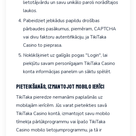
lietotājvārdu un savu unikālo paroli norādītajos
laukos.
Pabeidziet jebkādus papildu drošības
pārbaudes pasākumus, piemēram, CAPTCHA
vai divu faktoru autentifikāciju, ja TikiTaka
Casino to pieprasa.
Noklikšķiniet uz galīgās pogas "Login", lai
piekļūtu savam personīgajam TikiTaka Casino
konta informācijas panelim un sāktu spēlēt.
Pieteikšanās, izmantojot mobilo ierīci
TikiTaka pieredze nemanāmi paplašinās uz
mobilajām ierīcēm. Jūs varat pieteikties savā
TikiTaka Casino kontā, izmantojot savu mobilo
tīmekļa pārlūkprogrammu vai īpašo TikiTaka
Casino mobilo lietojumprogrammu, ja tā ir