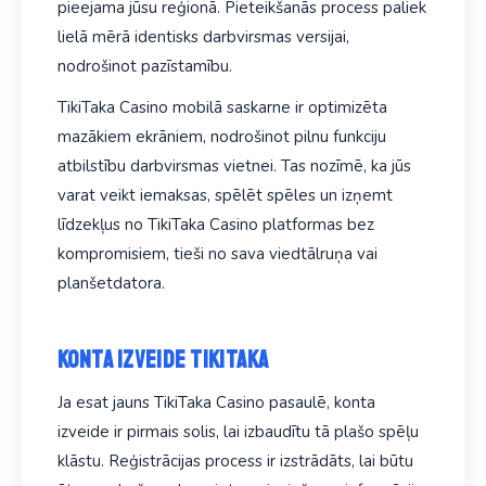
pieejama jūsu reģionā. Pieteikšanās process paliek
lielā mērā identisks darbvirsmas versijai,
nodrošinot pazīstamību.
TikiTaka Casino mobilā saskarne ir optimizēta
mazākiem ekrāniem, nodrošinot pilnu funkciju
atbilstību darbvirsmas vietnei. Tas nozīmē, ka jūs
varat veikt iemaksas, spēlēt spēles un izņemt
līdzekļus no TikiTaka Casino platformas bez
kompromisiem, tieši no sava viedtālruņa vai
planšetdatora.
Konta izveide TikiTaka
Ja esat jauns TikiTaka Casino pasaulē, konta
izveide ir pirmais solis, lai izbaudītu tā plašo spēļu
klāstu. Reģistrācijas process ir izstrādāts, lai būtu