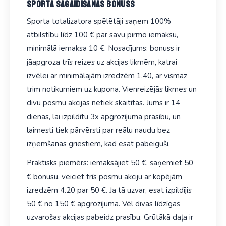
Sporta sagaidīšanas bonuss
Sporta totalizatora spēlētāji saņem 100%
atbilstību līdz 100 € par savu pirmo iemaksu,
minimālā iemaksa 10 €. Nosacījums: bonuss ir
jāapgroza trīs reizes uz akcijas likmēm, katrai
izvēlei ar minimālajām izredzēm 1.40, ar vismaz
trim notikumiem uz kupona. Vienreizējās likmes un
divu posmu akcijas netiek skaitītas. Jums ir 14
dienas, lai izpildītu 3x apgrozījuma prasību, un
laimesti tiek pārvērsti par reālu naudu bez
izņemšanas griestiem, kad esat pabeiguši.
Praktisks piemērs: iemaksājiet 50 €, saņemiet 50
€ bonusu, veiciet trīs posmu akciju ar kopējām
izredzēm 4.20 par 50 €. Ja tā uzvar, esat izpildījis
50 € no 150 € apgrozījuma. Vēl divas līdzīgas
uzvarošas akcijas pabeidz prasību. Grūtākā daļa ir