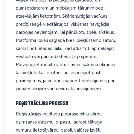
Adaptīvais dizains pielāgojas galddatoram,
planšetdatoram un mobilajam tālrunim bez
atsevišķām lietotnēm. Skārienjutīgās vadīklas
precīzi reaģē viedtālruņos; vilkšanas navigācija
darbojas nevainojami, lai pārlūkotu spēļu sīktēlus.
Platforma lokāli saglabā bieži piekļūstamo saturu,
samazinot ielādes laiku, kad atkārtoti apmeklējat
vestibilu vai pārslēdzaties starp spēlēm.
Pievienojiet mobilo vietni savam sākuma ekrānam,
lai piekļūtu kā lietotnei, un iespējojiet push
paziņojumus, ja vēlaties saņemt brīdinājumus par
jaunām akcijām vai turnīru atjauninājumiem.
Reģistrācijas process
Reģistrācijas veidlapa pieprasa pilnu vārdu,
dzimšanas datumu, e-pastu, adresi, tālruņa
numuru, lietotājvārdu, paroli, valūtas izvēli.