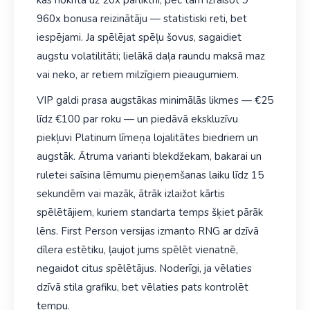
960x bonusa reizinātāju — statistiski reti, bet
iespējami. Ja spēlējat spēļu šovus, sagaidiet
augstu volatilitāti; lielākā daļa raundu maksā maz
vai neko, ar retiem milzīgiem pieaugumiem.
VIP galdi prasa augstākas minimālās likmes — €25
līdz €100 par roku — un piedāvā ekskluzīvu
piekļuvi Platinum līmeņa lojalitātes biedriem un
augstāk. Ātruma varianti blekdžekam, bakarai un
ruletei saīsina lēmumu pieņemšanas laiku līdz 15
sekundēm vai mazāk, ātrāk izlaižot kārtis
spēlētājiem, kuriem standarta temps šķiet pārāk
lēns. First Person versijas izmanto RNG ar dzīvā
dīlera estētiku, ļaujot jums spēlēt vienatnē,
negaidot citus spēlētājus. Noderīgi, ja vēlaties
dzīvā stila grafiku, bet vēlaties pats kontrolēt
tempu.