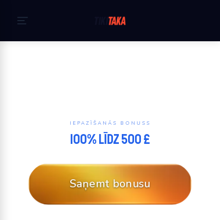
Sākums
TikiTaka Casino Latvija
IEPAZĪŠANĀS BONUSS
100% līdz 500 £
Saņemt bonusu