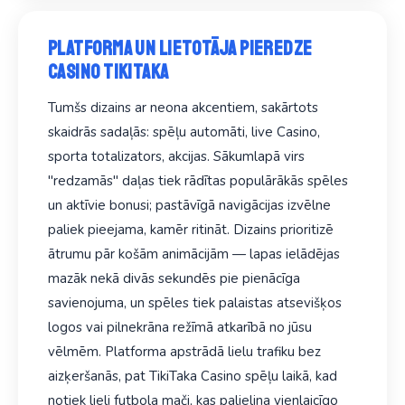
Platforma un lietotāja pieredze
Casino TikiTaka
Tumšs dizains ar neona akcentiem, sakārtots
skaidrās sadaļās: spēļu automāti, live Casino,
sporta totalizators, akcijas. Sākumlapā virs
"redzamās" daļas tiek rādītas populārākās spēles
un aktīvie bonusi; pastāvīgā navigācijas izvēlne
paliek pieejama, kamēr ritināt. Dizains prioritizē
ātrumu pār košām animācijām — lapas ielādējas
mazāk nekā divās sekundēs pie pienācīga
savienojuma, un spēles tiek palaistas atsevišķos
logos vai pilnekrāna režīmā atkarībā no jūsu
vēlmēm. Platforma apstrādā lielu trafiku bez
aizķeršanās, pat TikiTaka Casino spēļu laikā, kad
notiek lieli futbola mači, kas palielina vienlaicīgo