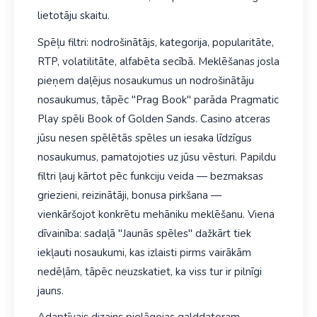
lietotāju skaitu.
Spēļu filtri: nodrošinātājs, kategorija, popularitāte,
RTP, volatilitāte, alfabēta secībā. Meklēšanas josla
pieņem daļējus nosaukumus un nodrošinātāju
nosaukumus, tāpēc "Prag Book" parāda Pragmatic
Play spēli Book of Golden Sands. Casino atceras
jūsu nesen spēlētās spēles un iesaka līdzīgus
nosaukumus, pamatojoties uz jūsu vēsturi. Papildu
filtri ļauj kārtot pēc funkciju veida — bezmaksas
griezieni, reizinātāji, bonusa pirkšana —
vienkāršojot konkrētu mehāniku meklēšanu. Viena
dīvainība: sadaļā "Jaunās spēles" dažkārt tiek
iekļauti nosaukumi, kas izlaisti pirms vairākām
nedēļām, tāpēc neuzskatiet, ka viss tur ir pilnīgi
jauns.