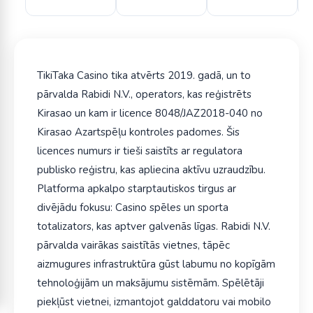
TikiTaka Casino tika atvērts 2019. gadā, un to
pārvalda Rabidi N.V., operators, kas reģistrēts
Kirasao un kam ir licence 8048/JAZ2018-040 no
Kirasao Azartspēļu kontroles padomes. Šis
licences numurs ir tieši saistīts ar regulatora
publisko reģistru, kas apliecina aktīvu uzraudzību.
Platforma apkalpo starptautiskos tirgus ar
divējādu fokusu: Casino spēles un sporta
totalizators, kas aptver galvenās līgas. Rabidi N.V.
pārvalda vairākas saistītās vietnes, tāpēc
aizmugures infrastruktūra gūst labumu no kopīgām
tehnoloģijām un maksājumu sistēmām. Spēlētāji
piekļūst vietnei, izmantojot galddatoru vai mobilo