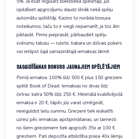
5%. Ja esat regulārs blekdžeka spēlētājs, jūs
izpildīsiet apgrozījumu daudz lēnāk nekā spēļu
automātu spēlētāji. Kazino to norāda bonusa
noteikumos, taču to ir viegli nepamanīt, ja tos ātri
pārlasāt. Pirms pieprasāt, pārbaudiet spēļu
svērumu tabulu — rulete, bakara un dzīvais pokers
visi ietilpst šajā samazinātajā iemaksas likmē.
Sagaidīšanas bonuss jaunajiem spēlētājiem
Pirmā iemaksa: 100% līdz 500 € plus 150 griezieni
spēlē Book of Dead. Iemaksas no divas līdz
četras: katra 50% līdz 250 €. Minimālā kvalificējošā
iemaksa ir 20 €, tāpēc jūs varat izmēģināt,
neieguldot lielu summu. Griezieni tiek ieskaitīti
uzreiz pēc iemaksas apstiprināšanas, un laimesti
no šiem griezieniem tiek apgrozīti 35x ar 100 €
griestiem. Pati depozīta atbilstība prasa 40x likmju