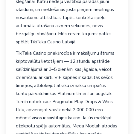
slēgšanai. Katru nedēļu vestibilā parādās jauni
izlaidumi, un meklēšanas josla pieņem nepilnīgus
nosaukumu atbilstības, tāpēc konkrēta spēļu
automāta atrašana aizņem sekundes, nevis
bezgalīgu ritināšanu. Mēs ceram, ka jums patiks
spēlēt TikiTaka Casino Latvijā.
TikiTaka Casino priekšrocība ir maksājumu ātrums
kriptovalūtu lietotājiem — 12 stundu apstrāde
salīdzinājumā ar 3–5 dienām, kas jāgaida, veicot
izņemšanu ar karti. VIP kāpnes ir sadalītas sešos
līmeņos, atbloķējot ātrāku izmaksu un īpašus
kontu pārvaldniekus Platinum līmenī un augstāk.
Turnīri notiek caur Pragmatic Play Drops & Wins
tīklu, apvienojot vairāk nekā 2 000 000 eiro
mēnesī visos iesaistītajos kazino. Ja jūs meklējat
džekpotu spēļu automātus, Mega Moolah atrodas
vestibilā ar tiešraides skaitītāju, kas parāda