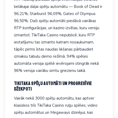
lielākajai daļai spēļu automātu — Book of Dead ir
96,21%, Starburst 96,09%, Gates of Olympus
96,50%. Daži spēļu automāti piedāvā vairākas
RTP konfigurācijas, un kazino izvēlas, kuru versiju
izmantot. TikiTaka Casino nepublicē, kuru RTP
iestatījumu tas izmanto katram nosaukumam,
tāpēc pirms īstas naudas likšanas pārbaudiet
izmaksu tabulu demo režīmā. 94% spēles
automāta versija spēlē ievērojami stingrāk nekā
96% versija vairāku simtu griezienu laikā.
TikiTaka spēļu automāti un progresīvie
džekpoti
Vairāk nekā 3000 spēļu automātu, kas aptver
klasiskos trīs TikiTaka Casino ruļļu spēles, video
spēļu automātus un Megaways dzinējus, kas