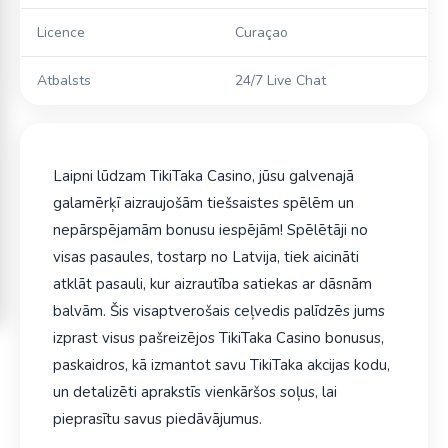
Licence
Curaçao
Atbalsts
24/7 Live Chat
Laipni lūdzam TikiTaka Casino, jūsu galvenajā
galamērķī aizraujošām tiešsaistes spēlēm un
nepārspējamām bonusu iespējām! Spēlētāji no
visas pasaules, tostarp no Latvija, tiek aicināti
atklāt pasauli, kur aizrautība satiekas ar dāsnām
balvām. Šis visaptverošais ceļvedis palīdzēs jums
izprast visus pašreizējos TikiTaka Casino bonusus,
paskaidros, kā izmantot savu TikiTaka akcijas kodu,
un detalizēti aprakstīs vienkāršos soļus, lai
pieprasītu savus piedāvājumus.