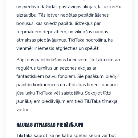
un piedāvā dažādas pastāvīgas akcijas, lai uzturētu
aizrautību. Tās ietver nedēļas papildināšanas
bonusus, kas sniedz papildu līdzekļus par
turpmākiem depozītiem, un vilinošus naudas
atmaksas piedāvājumus. TikiTaka nodrošina, ka
vienmēr ir iemesls atgriezties un spēlēt.
Papildus papildināšanas bonusiem TikiTaka rīko arī
regulārus turnīrus un sezonas akcijas ar
fantastiskiem balvu fondiem. Šie pasākumi piešķir
papildu konkurences un atlīdzības līmeni, padarot
jūsu laiku TikiTaka vēl saistošāku. Sekojiet līdzi
jaunākajiem piedāvājumiem tieši TikiTaka tīmekļa
vietnē.
Naudas atmaksas piedāvājumi
TikiTaka saprot, ka ne katra spēles sesija var būt