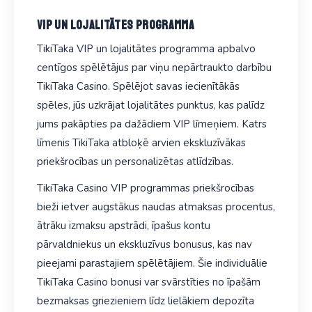
VIP un lojalitātes programma
TikiTaka VIP un lojalitātes programma apbalvo
centīgos spēlētājus par viņu nepārtraukto darbību
TikiTaka Casino. Spēlējot savas iecienītākās
spēles, jūs uzkrājat lojalitātes punktus, kas palīdz
jums pakāpties pa dažādiem VIP līmeņiem. Katrs
līmenis TikiTaka atbloķē arvien ekskluzīvākas
priekšrocības un personalizētas atlīdzības.
TikiTaka Casino VIP programmas priekšrocības
bieži ietver augstākus naudas atmaksas procentus,
ātrāku izmaksu apstrādi, īpašus kontu
pārvaldniekus un ekskluzīvus bonusus, kas nav
pieejami parastajiem spēlētājiem. Šie individuālie
TikiTaka Casino bonusi var svārstīties no īpašām
bezmaksas griezieniem līdz lielākiem depozīta