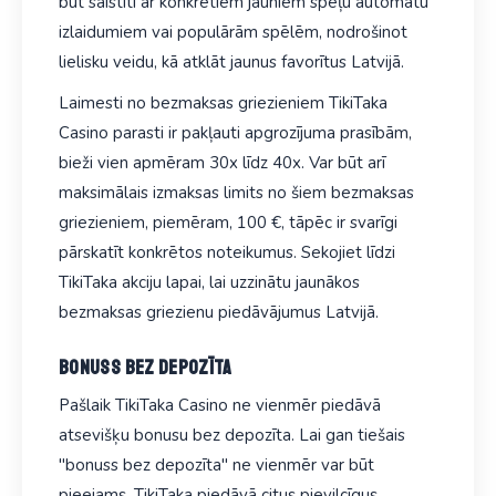
būt saistīti ar konkrētiem jauniem spēļu automātu
izlaidumiem vai populārām spēlēm, nodrošinot
lielisku veidu, kā atklāt jaunus favorītus Latvijā.
Laimesti no bezmaksas griezieniem TikiTaka
Casino parasti ir pakļauti apgrozījuma prasībām,
bieži vien apmēram 30x līdz 40x. Var būt arī
maksimālais izmaksas limits no šiem bezmaksas
griezieniem, piemēram, 100 €, tāpēc ir svarīgi
pārskatīt konkrētos noteikumus. Sekojiet līdzi
TikiTaka akciju lapai, lai uzzinātu jaunākos
bezmaksas griezienu piedāvājumus Latvijā.
Bonuss bez depozīta
Pašlaik TikiTaka Casino ne vienmēr piedāvā
atsevišķu bonusu bez depozīta. Lai gan tiešais
"bonuss bez depozīta" ne vienmēr var būt
pieejams, TikiTaka piedāvā citus pievilcīgus