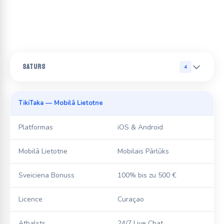
SATURS
4
TikiTaka — Mobilā Lietotne
Platformas
iOS & Android
Mobilā Lietotne
Mobilais Pārlūks
Sveiciena Bonuss
100% bis zu 500 €
Licence
Curaçao
Atbalsts
24/7 Live Chat