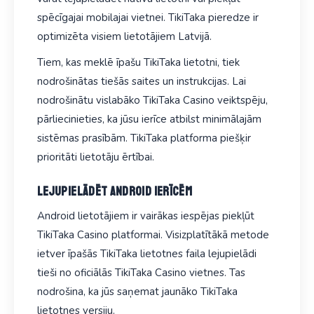
spēcīgajai mobilajai vietnei. TikiTaka pieredze ir
optimizēta visiem lietotājiem Latvijā.
Tiem, kas meklē īpašu TikiTaka lietotni, tiek
nodrošinātas tiešās saites un instrukcijas. Lai
nodrošinātu vislabāko TikiTaka Casino veiktspēju,
pārliecinieties, ka jūsu ierīce atbilst minimālajām
sistēmas prasībām. TikiTaka platforma piešķir
prioritāti lietotāju ērtībai.
Lejupielādēt Android ierīcēm
Android lietotājiem ir vairākas iespējas piekļūt
TikiTaka Casino platformai. Visizplatītākā metode
ietver īpašās TikiTaka lietotnes faila lejupielādi
tieši no oficiālās TikiTaka Casino vietnes. Tas
nodrošina, ka jūs saņemat jaunāko TikiTaka
lietotnes versiju.