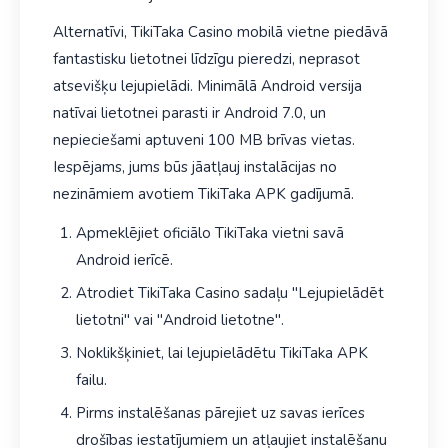
Alternatīvi, TikiTaka Casino mobilā vietne piedāvā
fantastisku lietotnei līdzīgu pieredzi, neprasot
atsevišķu lejupielādi. Minimālā Android versija
natīvai lietotnei parasti ir Android 7.0, un
nepieciešami aptuveni 100 MB brīvas vietas.
Iespējams, jums būs jāatļauj instalācijas no
nezināmiem avotiem TikiTaka APK gadījumā.
Apmeklējiet oficiālo TikiTaka vietni savā
Android ierīcē.
Atrodiet TikiTaka Casino sadaļu "Lejupielādēt
lietotni" vai "Android lietotne".
Noklikšķiniet, lai lejupielādētu TikiTaka APK
failu.
Pirms instalēšanas pārejiet uz savas ierīces
drošības iestatījumiem un atļaujiet instalēšanu