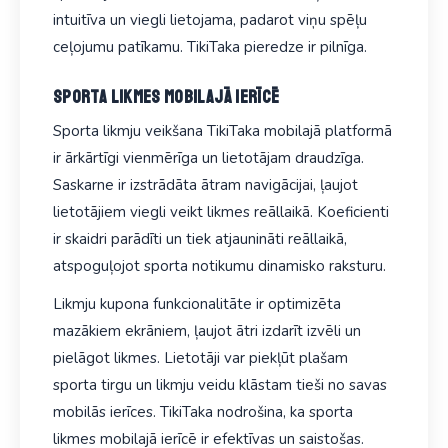
intuitīva un viegli lietojama, padarot viņu spēļu
ceļojumu patīkamu. TikiTaka pieredze ir pilnīga.
Sporta likmes mobilajā ierīcē
Sporta likmju veikšana TikiTaka mobilajā platformā
ir ārkārtīgi vienmērīga un lietotājam draudzīga.
Saskarne ir izstrādāta ātram navigācijai, ļaujot
lietotājiem viegli veikt likmes reāllaikā. Koeficienti
ir skaidri parādīti un tiek atjaunināti reāllaikā,
atspoguļojot sporta notikumu dinamisko raksturu.
Likmju kupona funkcionalitāte ir optimizēta
mazākiem ekrāniem, ļaujot ātri izdarīt izvēli un
pielāgot likmes. Lietotāji var piekļūt plašam
sporta tirgu un likmju veidu klāstam tieši no savas
mobilās ierīces. TikiTaka nodrošina, ka sporta
likmes mobilajā ierīcē ir efektīvas un saistošas.