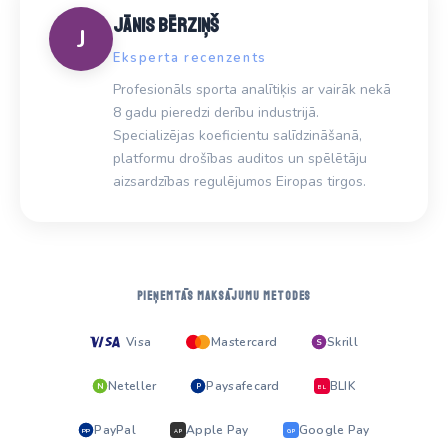
Jānis Bērziņš
J
Eksperta recenzents
Profesionāls sporta analītiķis ar vairāk nekā
8 gadu pieredzi derību industrijā.
Specializējas koeficientu salīdzināšanā,
platformu drošības auditos un spēlētāju
aizsardzības regulējumos Eiropas tirgos.
PIEŅEMTĀS MAKSĀJUMU METODES
Visa
Mastercard
Skrill
S
Neteller
Paysafecard
BLIK
N
P
BL
PayPal
Apple Pay
Google Pay
PP
AP
GP