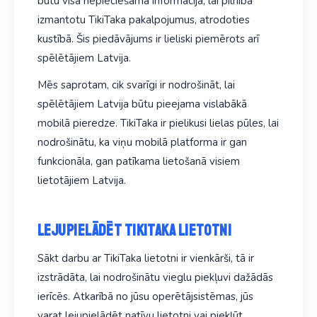
būtu visa nepieciešamā informācija, lai pilnībā
izmantotu TikiTaka pakalpojumus, atrodoties
kustībā. Šis piedāvājums ir lieliski piemērots arī
spēlētājiem Latvija.
Mēs saprotam, cik svarīgi ir nodrošināt, lai
spēlētājiem Latvija būtu pieejama vislabākā
mobilā pieredze. TikiTaka ir pielikusi lielas pūles, lai
nodrošinātu, ka viņu mobilā platforma ir gan
funkcionāla, gan patīkama lietošanā visiem
lietotājiem Latvija.
Lejupielādēt TikiTaka lietotni
Sākt darbu ar TikiTaka lietotni ir vienkārši, tā ir
izstrādāta, lai nodrošinātu vieglu piekļuvi dažādās
ierīcēs. Atkarībā no jūsu operētājsistēmas, jūs
varat lejupielādēt natīvu lietotni vai piekļūt