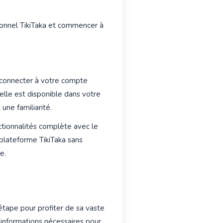
sonnel TikiTaka et commencer à
 connecter à votre compte
 elle est disponible dans votre
une familiarité.
nctionnalités complète avec le
 plateforme TikiTaka sans
e.
étape pour profiter de sa vaste
s informations nécessaires pour