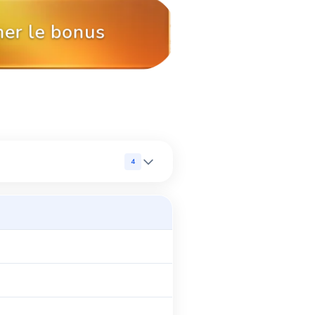
er le bonus
4