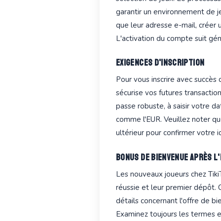
garantir un environnement de je
que leur adresse e-mail, créer 
L'activation du compte suit gén
Exigences d'inscription
Pour vous inscrire avec succès 
sécurise vos futures transactio
passe robuste, à saisir votre d
comme l'EUR. Veuillez noter qu
ultérieur pour confirmer votre 
Bonus de bienvenue après l'
Les nouveaux joueurs chez Tiki
réussie et leur premier dépôt.
détails concernant l'offre de 
Examinez toujours les termes e