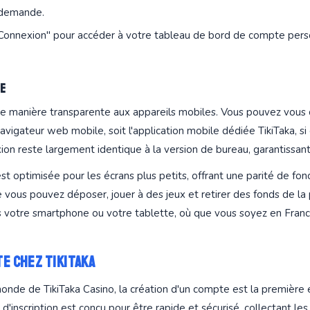
e demande.
 "Connexion" pour accéder à votre tableau de bord de compte per
le
de manière transparente aux appareils mobiles. Vous pouvez vous
 navigateur web mobile, soit l'application mobile dédiée TikiTaka, si
on reste largement identique à la version de bureau, garantissant 
est optimisée pour les écrans plus petits, offrant une parité de fo
ue vous pouvez déposer, jouer à des jeux et retirer des fonds de la
 votre smartphone ou votre tablette, où que vous soyez en Franc
e chez TikiTaka
onde de TikiTaka Casino, la création d'un compte est la première 
d'inscription est conçu pour être rapide et sécurisé, collectant le