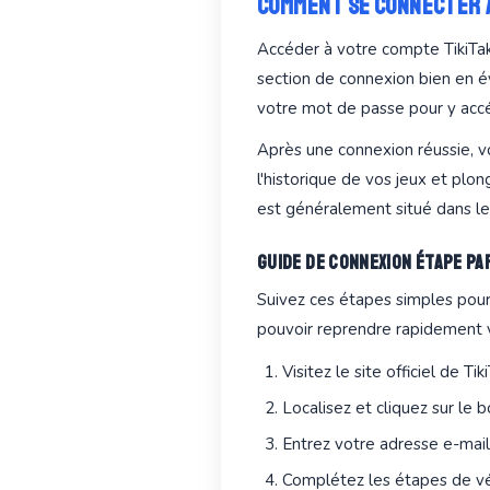
Comment se connecter à
Accéder à votre compte TikiTaka
section de connexion bien en é
votre mot de passe pour y accéd
Après une connexion réussie, vo
l'historique de vos jeux et plo
est généralement situé dans le 
Guide de connexion étape pa
Suivez ces étapes simples pour
pouvoir reprendre rapidement v
Visitez le site officiel de T
Localisez et cliquez sur le
Entrez votre adresse e-mail
Complétez les étapes de vér