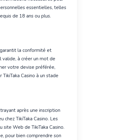
ersonnelles essentielles, telles
requis de 18 ans ou plus.
garantit la conformité et
l valide, à créer un mot de
nner votre devise préférée,
r TikiTaka Casino à un stade
trayant après une inscription
u chez TikiTaka Casino. Les
u site Web de TikiTaka Casino.
ise, pour bien comprendre son