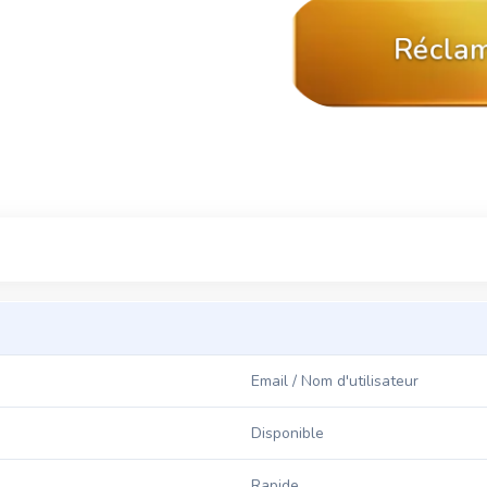
Réclam
Email / Nom d'utilisateur
Disponible
Rapide