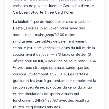
variantes de poker incluent le Casino Hold'em, le
Caribbean Stud, le Three Card Poker.
La bibliothèque de vidéo poker couvre Jacks or
Better, Deuces Wild, Joker Poker, avec des
modes multi-mains jusqu'à 100 mains
simultanées. Les tables de paiement varient
selon le jeu, alors vérifiez les gains du full et de la
couleur avant de jouer — 9/6 Jacks or Better (9
pièces pour un full, 6 pour une couleur) rend 99,54
% avec une stratégie optimale, tandis que les
versions 8/5 tombent à 97,30 %. Les cartes à
gratter et les jeux à gain instantané complètent la
section spécialisée, aux côtés du keno, du bingo
et des simulations de sports virtuels qui
fonctionnent 24h/24 et 7j/7 avec des résultats
toutes les quelques minutes.