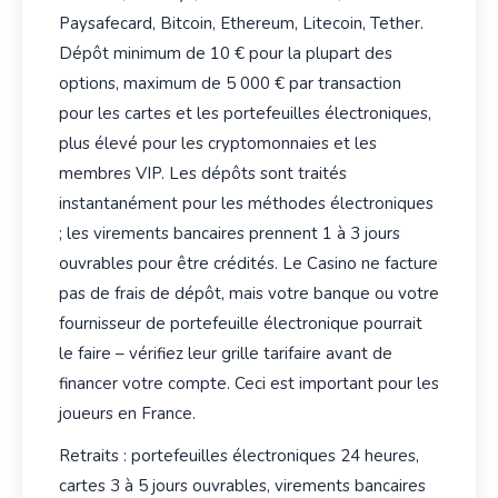
Paysafecard, Bitcoin, Ethereum, Litecoin, Tether.
Dépôt minimum de 10 € pour la plupart des
options, maximum de 5 000 € par transaction
pour les cartes et les portefeuilles électroniques,
plus élevé pour les cryptomonnaies et les
membres VIP. Les dépôts sont traités
instantanément pour les méthodes électroniques
; les virements bancaires prennent 1 à 3 jours
ouvrables pour être crédités. Le Casino ne facture
pas de frais de dépôt, mais votre banque ou votre
fournisseur de portefeuille électronique pourrait
le faire – vérifiez leur grille tarifaire avant de
financer votre compte. Ceci est important pour les
joueurs en France.
Retraits : portefeuilles électroniques 24 heures,
cartes 3 à 5 jours ouvrables, virements bancaires