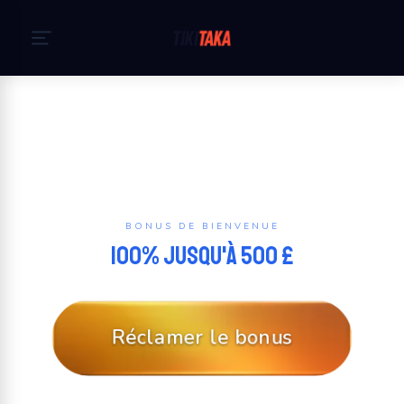
Accueil
TikiTaka Casino France
BONUS DE BIENVENUE
100% jusqu'à 500 £
Réclamer le bonus