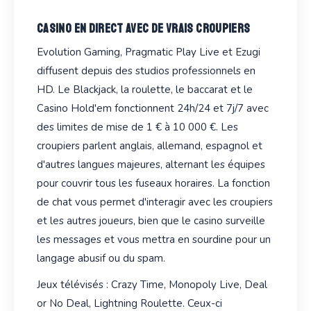
Casino en direct avec de vrais croupiers
Evolution Gaming, Pragmatic Play Live et Ezugi
diffusent depuis des studios professionnels en
HD. Le Blackjack, la roulette, le baccarat et le
Casino Hold'em fonctionnent 24h/24 et 7j/7 avec
des limites de mise de 1 € à 10 000 €. Les
croupiers parlent anglais, allemand, espagnol et
d'autres langues majeures, alternant les équipes
pour couvrir tous les fuseaux horaires. La fonction
de chat vous permet d'interagir avec les croupiers
et les autres joueurs, bien que le casino surveille
les messages et vous mettra en sourdine pour un
langage abusif ou du spam.
Jeux télévisés : Crazy Time, Monopoly Live, Deal
or No Deal, Lightning Roulette. Ceux-ci