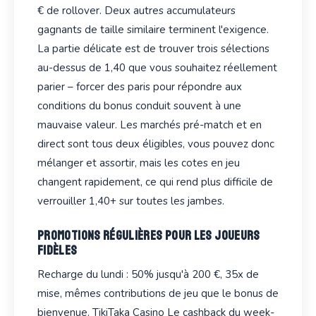
€ de rollover. Deux autres accumulateurs
gagnants de taille similaire terminent l'exigence.
La partie délicate est de trouver trois sélections
au-dessus de 1,40 que vous souhaitez réellement
parier – forcer des paris pour répondre aux
conditions du bonus conduit souvent à une
mauvaise valeur. Les marchés pré-match et en
direct sont tous deux éligibles, vous pouvez donc
mélanger et assortir, mais les cotes en jeu
changent rapidement, ce qui rend plus difficile de
verrouiller 1,40+ sur toutes les jambes.
Promotions Régulières pour les Joueurs
Fidèles
Recharge du lundi : 50% jusqu'à 200 €, 35x de
mise, mêmes contributions de jeu que le bonus de
bienvenue. TikiTaka Casino Le cashback du week-