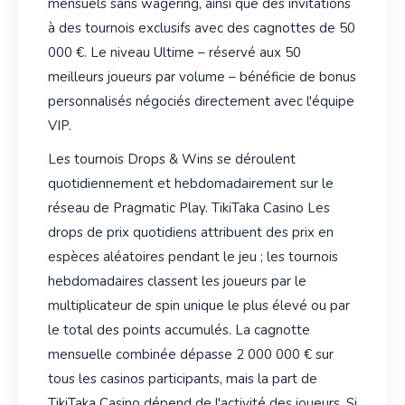
mensuels sans wagering, ainsi que des invitations
à des tournois exclusifs avec des cagnottes de 50
000 €. Le niveau Ultime – réservé aux 50
meilleurs joueurs par volume – bénéficie de bonus
personnalisés négociés directement avec l'équipe
VIP.
Les tournois Drops & Wins se déroulent
quotidiennement et hebdomadairement sur le
réseau de Pragmatic Play. TikiTaka Casino Les
drops de prix quotidiens attribuent des prix en
espèces aléatoires pendant le jeu ; les tournois
hebdomadaires classent les joueurs par le
multiplicateur de spin unique le plus élevé ou par
le total des points accumulés. La cagnotte
mensuelle combinée dépasse 2 000 000 € sur
tous les casinos participants, mais la part de
TikiTaka Casino dépend de l'activité des joueurs. Si