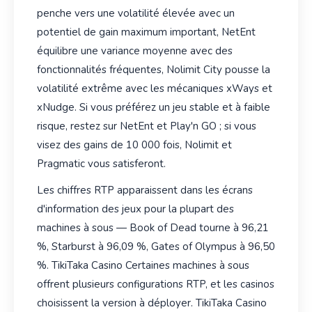
penche vers une volatilité élevée avec un
potentiel de gain maximum important, NetEnt
équilibre une variance moyenne avec des
fonctionnalités fréquentes, Nolimit City pousse la
volatilité extrême avec les mécaniques xWays et
xNudge. Si vous préférez un jeu stable et à faible
risque, restez sur NetEnt et Play'n GO ; si vous
visez des gains de 10 000 fois, Nolimit et
Pragmatic vous satisferont.
Les chiffres RTP apparaissent dans les écrans
d'information des jeux pour la plupart des
machines à sous — Book of Dead tourne à 96,21
%, Starburst à 96,09 %, Gates of Olympus à 96,50
%. TikiTaka Casino Certaines machines à sous
offrent plusieurs configurations RTP, et les casinos
choisissent la version à déployer. TikiTaka Casino