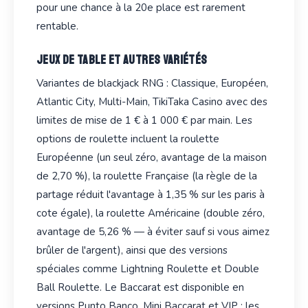
pour une chance à la 20e place est rarement
rentable.
Jeux de table et autres variétés
Variantes de blackjack RNG : Classique, Européen,
Atlantic City, Multi-Main, TikiTaka Casino avec des
limites de mise de 1 € à 1 000 € par main. Les
options de roulette incluent la roulette
Européenne (un seul zéro, avantage de la maison
de 2,70 %), la roulette Française (la règle de la
partage réduit l'avantage à 1,35 % sur les paris à
cote égale), la roulette Américaine (double zéro,
avantage de 5,26 % — à éviter sauf si vous aimez
brûler de l'argent), ainsi que des versions
spéciales comme Lightning Roulette et Double
Ball Roulette. Le Baccarat est disponible en
versions Punto Banco, Mini Baccarat et VIP ; les