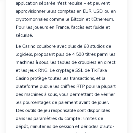
application séparée n'est requise – et peuvent
approvisionner leurs comptes en EUR, USD, ou en
cryptomonnaies comme le Bitcoin et l'Ethereum.
Pour les joueurs en France, l'accès est fluide et
sécurisé.
Le Casino collabore avec plus de 60 studios de
logiciels, proposant plus de 4 500 titres parmi les
machines à sous, les tables de croupiers en direct
et les jeux RNG. Le cryptage SSL de TikiTaka
Casino protège toutes les transactions, et la
plateforme publie les chiffres RTP pour la plupart
des machines à sous, vous permettant de vérifier
les pourcentages de paiement avant de jouer.
Des outils de jeu responsable sont disponibles
dans les paramètres du compte : limites de
dépôt, minuteries de session et périodes d'auto-