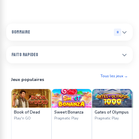
SOMMAIRE
8
FAITS RAPIDES
Tous les jeux →
Jeux populaires
Book of Dead
Sweet Bonanza
Gates of Olympus
B
Play'n GO
Pragmatic Play
Pragmatic Play
Pr