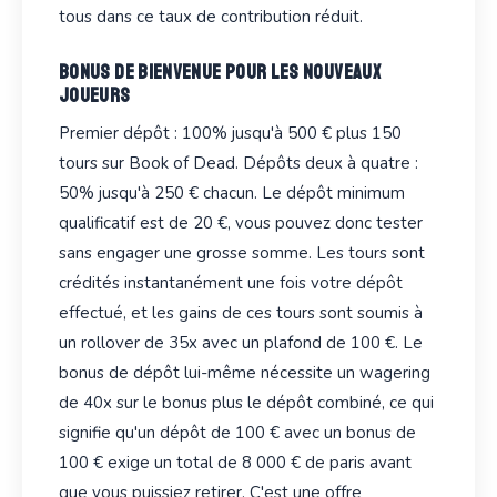
tous dans ce taux de contribution réduit.
Bonus de Bienvenue pour les Nouveaux
Joueurs
Premier dépôt : 100% jusqu'à 500 € plus 150
tours sur Book of Dead. Dépôts deux à quatre :
50% jusqu'à 250 € chacun. Le dépôt minimum
qualificatif est de 20 €, vous pouvez donc tester
sans engager une grosse somme. Les tours sont
crédités instantanément une fois votre dépôt
effectué, et les gains de ces tours sont soumis à
un rollover de 35x avec un plafond de 100 €. Le
bonus de dépôt lui-même nécessite un wagering
de 40x sur le bonus plus le dépôt combiné, ce qui
signifie qu'un dépôt de 100 € avec un bonus de
100 € exige un total de 8 000 € de paris avant
que vous puissiez retirer. C'est une offre