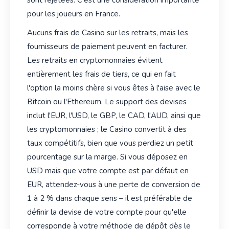
pour les joueurs en France.
Aucuns frais de Casino sur les retraits, mais les
fournisseurs de paiement peuvent en facturer.
Les retraits en cryptomonnaies évitent
entièrement les frais de tiers, ce qui en fait
l'option la moins chère si vous êtes à l'aise avec le
Bitcoin ou l'Ethereum. Le support des devises
inclut l'EUR, l'USD, le GBP, le CAD, l'AUD, ainsi que
les cryptomonnaies ; le Casino convertit à des
taux compétitifs, bien que vous perdiez un petit
pourcentage sur la marge. Si vous déposez en
USD mais que votre compte est par défaut en
EUR, attendez-vous à une perte de conversion de
1 à 2 % dans chaque sens – il est préférable de
définir la devise de votre compte pour qu'elle
corresponde à votre méthode de dépôt dès le