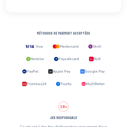
MÉTHODES DE PAIEMENT ACCEPTÉES
Visa
Mastercard
Skrill
S
Neteller
Paysafecard
BLIK
N
P
BL
PayPal
Apple Pay
Google Pay
PP
AP
GP
Przelewy24
Trustly
MuchBetter
T
MB
P24
18+
JEU RESPONSABLE