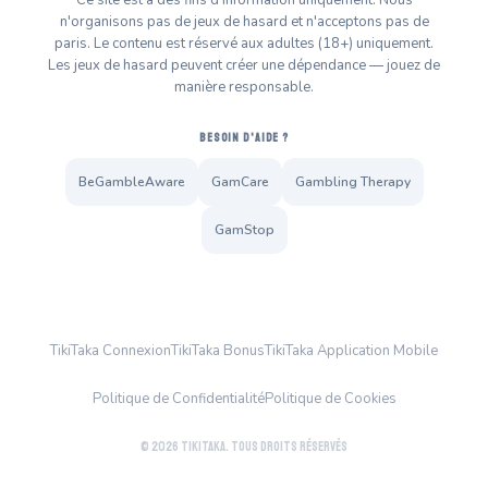
Ce site est à des fins d'information uniquement. Nous
n'organisons pas de jeux de hasard et n'acceptons pas de
paris. Le contenu est réservé aux adultes (18+) uniquement.
Les jeux de hasard peuvent créer une dépendance — jouez de
manière responsable.
BESOIN D'AIDE ?
BeGambleAware
GamCare
Gambling Therapy
GamStop
TikiTaka Connexion
TikiTaka Bonus
TikiTaka Application Mobile
Politique de Confidentialité
Politique de Cookies
© 2026 TikiTaka. Tous droits réservés