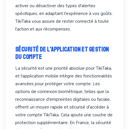
activer ou désactiver des types d'alertes
spécifiques, en adaptant l'expérience à vos goûts.
TikiTaka vous assure de rester connecté à toute
l'action et aux récompenses.
Sécurité de l'application et gestion
du compte
La sécurité est une priorité absolue pour TikiTaka,
et l'application mobile intègre des fonctionnalités
avancées pour protéger votre compte. Les
options de connexion biométrique, telles que la
reconnaissance d'empreintes digitales ou faciale,
offrent un moyen rapide et sécurisé d'accéder à
votre compte TikiTaka. Cela ajoute une couche de
protection supplémentaire. En France, la sécurité