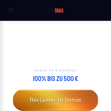
Accueil
›
TikiTaka Application
TikiTaka Casino — Votre Hub de
Jeux Mobiles
BONUS DE BIENVENUE
100% bis zu 500 €
Réclamer le bonus