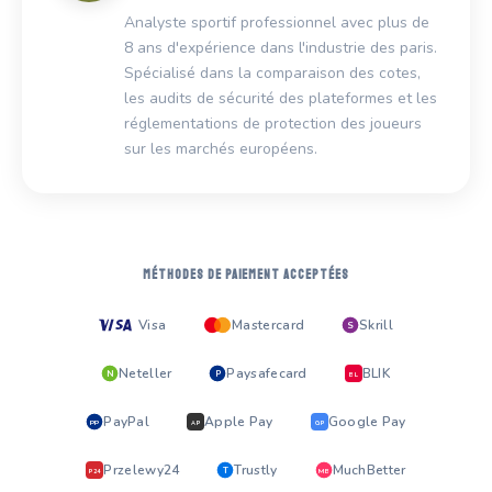
Analyste sportif professionnel avec plus de
8 ans d'expérience dans l'industrie des paris.
Spécialisé dans la comparaison des cotes,
les audits de sécurité des plateformes et les
réglementations de protection des joueurs
sur les marchés européens.
MÉTHODES DE PAIEMENT ACCEPTÉES
Visa
Mastercard
Skrill
S
Neteller
Paysafecard
BLIK
N
P
BL
PayPal
Apple Pay
Google Pay
PP
AP
GP
Przelewy24
Trustly
MuchBetter
T
MB
P24