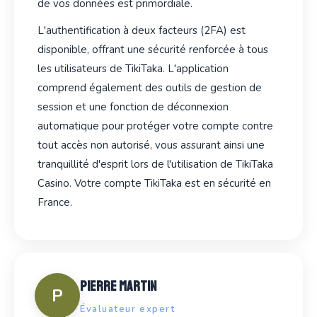
de vos données est primordiale.
L'authentification à deux facteurs (2FA) est
disponible, offrant une sécurité renforcée à tous
les utilisateurs de TikiTaka. L'application
comprend également des outils de gestion de
session et une fonction de déconnexion
automatique pour protéger votre compte contre
tout accès non autorisé, vous assurant ainsi une
tranquillité d'esprit lors de l'utilisation de TikiTaka
Casino. Votre compte TikiTaka est en sécurité en
France.
Pierre Martin
P
Évaluateur expert