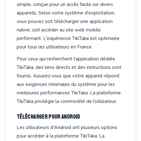
simple, conçue pour un accès facile sur divers
appareils. Selon votre système d'exploitation,
vous pouvez soit télécharger une application
native, soit accéder au site web mobile
performant. L'expérience TikiTaka est optimisée
pour tous les utilisateurs en France.
Pour ceux qui recherchent l'application dédiée
TikiTaka, des liens directs et des instructions sont
fournis. Assurez-vous que votre appareil répond
aux exigences minimales du système pour les
meilleures performances TikiTaka. La plateforme
TikiTaka privilégie la commodité de l'utilisateur.
Télécharger pour Android
Les utilisateurs d'Android ont plusieurs options
pour accéder à la plateforme TikiTaka. La