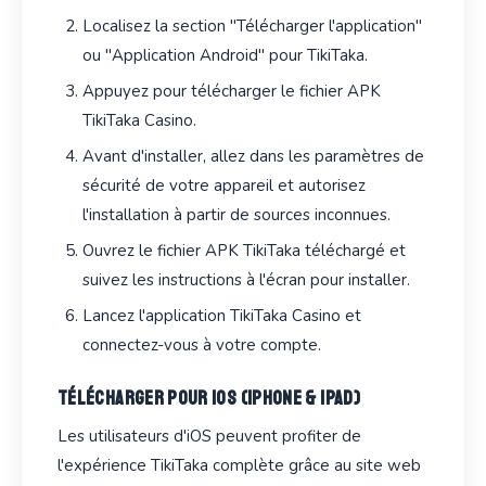
Localisez la section "Télécharger l'application"
ou "Application Android" pour TikiTaka.
Appuyez pour télécharger le fichier APK
TikiTaka Casino.
Avant d'installer, allez dans les paramètres de
sécurité de votre appareil et autorisez
l'installation à partir de sources inconnues.
Ouvrez le fichier APK TikiTaka téléchargé et
suivez les instructions à l'écran pour installer.
Lancez l'application TikiTaka Casino et
connectez-vous à votre compte.
Télécharger pour iOS (iPhone & iPad)
Les utilisateurs d'iOS peuvent profiter de
l'expérience TikiTaka complète grâce au site web