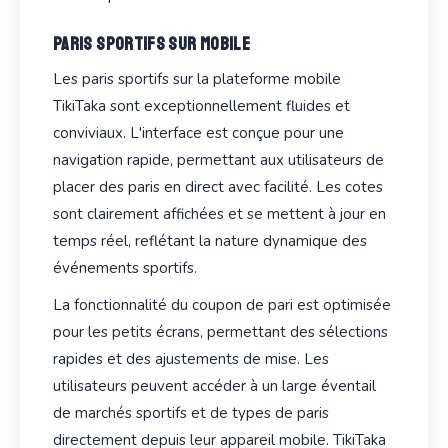
Paris sportifs sur mobile
Les paris sportifs sur la plateforme mobile
TikiTaka sont exceptionnellement fluides et
conviviaux. L'interface est conçue pour une
navigation rapide, permettant aux utilisateurs de
placer des paris en direct avec facilité. Les cotes
sont clairement affichées et se mettent à jour en
temps réel, reflétant la nature dynamique des
événements sportifs.
La fonctionnalité du coupon de pari est optimisée
pour les petits écrans, permettant des sélections
rapides et des ajustements de mise. Les
utilisateurs peuvent accéder à un large éventail
de marchés sportifs et de types de paris
directement depuis leur appareil mobile. TikiTaka