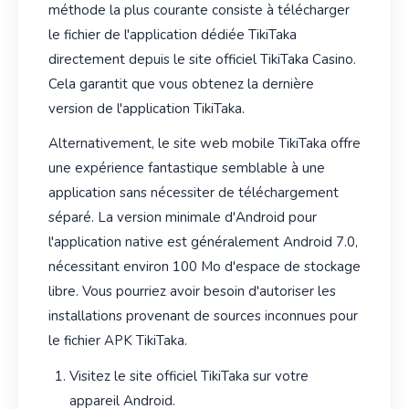
méthode la plus courante consiste à télécharger
le fichier de l'application dédiée TikiTaka
directement depuis le site officiel TikiTaka Casino.
Cela garantit que vous obtenez la dernière
version de l'application TikiTaka.
Alternativement, le site web mobile TikiTaka offre
une expérience fantastique semblable à une
application sans nécessiter de téléchargement
séparé. La version minimale d'Android pour
l'application native est généralement Android 7.0,
nécessitant environ 100 Mo d'espace de stockage
libre. Vous pourriez avoir besoin d'autoriser les
installations provenant de sources inconnues pour
le fichier APK TikiTaka.
Visitez le site officiel TikiTaka sur votre
appareil Android.