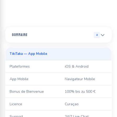
SOMMAIRE
4
TikiTaka — App Mobile
Plateformes
iOS & Android
App Mobile
Navigateur Mobile
Bonus de Bienvenue
100% bis zu 500 €
Licence
Curaçao
Support
24/7 Live Chat