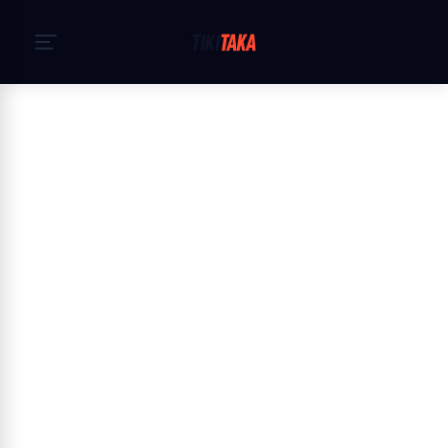
Головна
›
Політика Конфіденційності
Privacy Policy — TikiTaka