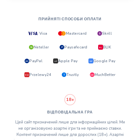
ПРИЙНЯТІ СПОСОБИ ОПЛАТИ
Visa
Mastercard
Skrill
S
Neteller
Paysafecard
BLIK
N
P
BL
PayPal
Apple Pay
Google Pay
PP
AP
GP
Przelewy24
Trustly
MuchBetter
T
MB
P24
18+
ВІДПОВІДАЛЬНА ГРА
Цей сайт призначений лише для інформаційних цілей. Ми
не організовуємо азартні ігри та не приймаємо ставки.
Контент призначений лише для дорослих (18+). Азартні