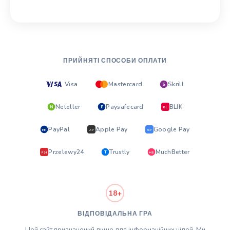
ПРИЙНЯТІ СПОСОБИ ОПЛАТИ
Visa
Mastercard
Skrill
S
Neteller
Paysafecard
BLIK
N
P
BL
PayPal
Apple Pay
Google Pay
PP
AP
GP
Przelewy24
Trustly
MuchBetter
T
MB
P24
18+
ВІДПОВІДАЛЬНА ГРА