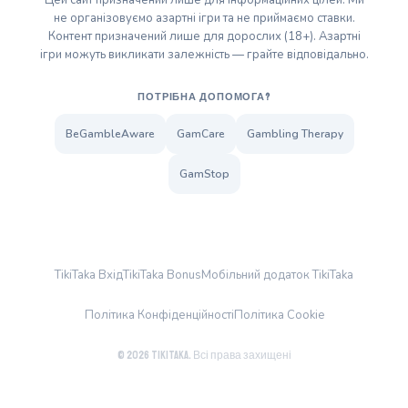
Цей сайт призначений лише для інформаційних цілей. Ми
не організовуємо азартні ігри та не приймаємо ставки.
Контент призначений лише для дорослих (18+). Азартні
ігри можуть викликати залежність — грайте відповідально.
ПОТРІБНА ДОПОМОГА?
BeGambleAware
GamCare
Gambling Therapy
GamStop
TikiTaka Вхід
TikiTaka Bonus
Мобільний додаток TikiTaka
Політика Конфіденційності
Політика Cookie
© 2026 TikiTaka. Всі права захищені