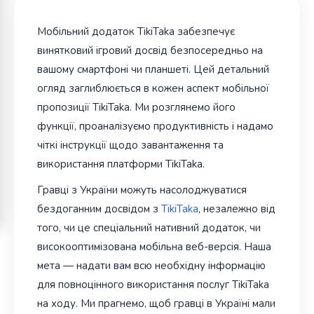
Мобільний додаток TikiTaka забезпечує
винятковий ігровий досвід безпосередньо на
вашому смартфоні чи планшеті. Цей детальний
огляд заглиблюється в кожен аспект мобільної
пропозиції TikiTaka. Ми розглянемо його
функції, проаналізуємо продуктивність і надамо
чіткі інструкції щодо завантаження та
використання платформи TikiTaka.
Гравці з України можуть насолоджуватися
бездоганним досвідом з
TikiTaka
, незалежно від
того, чи це спеціальний нативний додаток, чи
високооптимізована мобільна веб-версія. Наша
мета — надати вам всю необхідну інформацію
для повноцінного використання послуг TikiTaka
на ходу. Ми прагнемо, щоб гравці в Україні мали