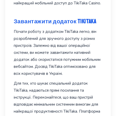
найкращий мобільний доступ до TikiTaka Casino.
Завантажити додаток TikiTaka
Почати роботу з додатком TikiTaka легко, він
розроблений для зручного доступу з різних
пристроїв. Залежно від вашої операційної
системи, ви можете завантажити нативний
додаток або скористатися потужним мобільним
вебсайтом. Досвід TikiTaka оптимізовано для
всіх користувачів в Україні.
Для тих, хто шукає спеціальний додаток
TikiTaka, надаються прямі посилання та
інструкції. Переконайтеся, що ваш пристрій
відповідає мінімальним системним вимогам для
найкращої продуктивності TikiTaka. Платформа