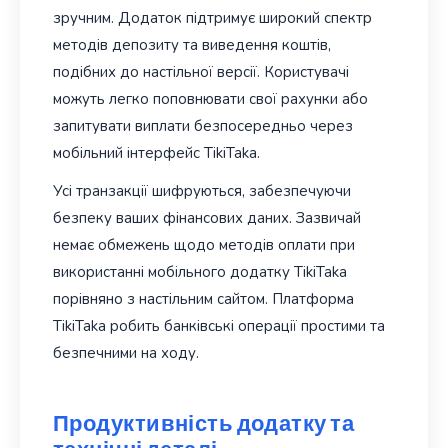
зручним. Додаток підтримує широкий спектр
методів депозиту та виведення коштів,
подібних до настільної версії. Користувачі
можуть легко поповнювати свої рахунки або
запитувати виплати безпосередньо через
мобільний інтерфейс TikiTaka.
Усі транзакції шифруються, забезпечуючи
безпеку ваших фінансових даних. Зазвичай
немає обмежень щодо методів оплати при
використанні мобільного додатку TikiTaka
порівняно з настільним сайтом. Платформа
TikiTaka робить банківські операції простими та
безпечними на ходу.
Продуктивність додатку та