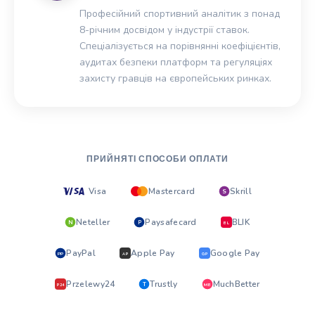
Професійний спортивний аналітик з понад
8-річним досвідом у індустрії ставок.
Спеціалізується на порівнянні коефіцієнтів,
аудитах безпеки платформ та регуляціях
захисту гравців на європейських ринках.
ПРИЙНЯТІ СПОСОБИ ОПЛАТИ
Visa
Mastercard
Skrill
S
Neteller
Paysafecard
BLIK
N
P
BL
PayPal
Apple Pay
Google Pay
PP
AP
GP
Przelewy24
Trustly
MuchBetter
T
MB
P24