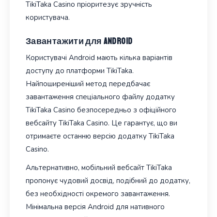
TikiTaka Casino пріоритезує зручність
користувача.
Завантажити для Android
Користувачі Android мають кілька варіантів
доступу до платформи TikiTaka.
Найпоширеніший метод передбачає
завантаження спеціального файлу додатку
TikiTaka Casino безпосередньо з офіційного
вебсайту TikiTaka Casino. Це гарантує, що ви
отримаєте останню версію додатку TikiTaka
Casino.
Альтернативно, мобільний вебсайт TikiTaka
пропонує чудовий досвід, подібний до додатку,
без необхідності окремого завантаження.
Мінімальна версія Android для нативного