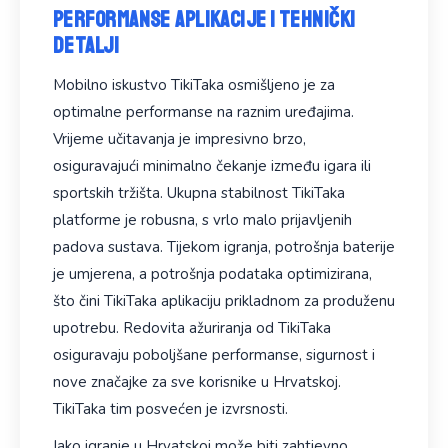
Performanse aplikacije i tehnički
detalji
Mobilno iskustvo TikiTaka osmišljeno je za
optimalne performanse na raznim uređajima.
Vrijeme učitavanja je impresivno brzo,
osiguravajući minimalno čekanje između igara ili
sportskih tržišta. Ukupna stabilnost TikiTaka
platforme je robusna, s vrlo malo prijavljenih
padova sustava. Tijekom igranja, potrošnja baterije
je umjerena, a potrošnja podataka optimizirana,
što čini TikiTaka aplikaciju prikladnom za produženu
upotrebu. Redovita ažuriranja od TikiTaka
osiguravaju poboljšane performanse, sigurnost i
nove značajke za sve korisnike u Hrvatskoj.
TikiTaka tim posvećen je izvrsnosti.
Iako igranje u Hrvatskoj može biti zahtjevno,