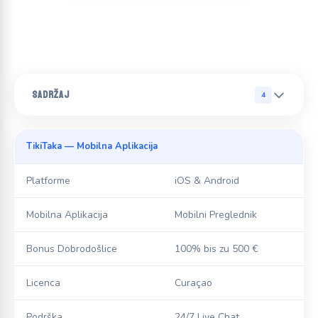
SADRŽAJ
4
TikiTaka — Mobilna Aplikacija
Platforme
iOS & Android
Mobilna Aplikacija
Mobilni Preglednik
Bonus Dobrodošlice
100% bis zu 500 €
Licenca
Curaçao
Podrška
24/7 Live Chat