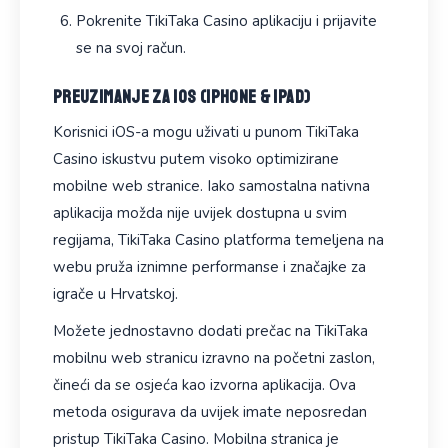
Pokrenite TikiTaka Casino aplikaciju i prijavite
se na svoj račun.
Preuzimanje za iOS (iPhone & iPad)
Korisnici iOS-a mogu uživati u punom TikiTaka
Casino iskustvu putem visoko optimizirane
mobilne web stranice. Iako samostalna nativna
aplikacija možda nije uvijek dostupna u svim
regijama, TikiTaka Casino platforma temeljena na
webu pruža iznimne performanse i značajke za
igrače u Hrvatskoj.
Možete jednostavno dodati prečac na TikiTaka
mobilnu web stranicu izravno na početni zaslon,
čineći da se osjeća kao izvorna aplikacija. Ova
metoda osigurava da uvijek imate neposredan
pristup TikiTaka Casino. Mobilna stranica je