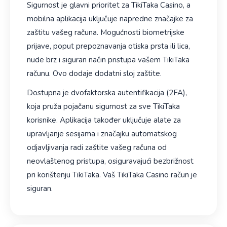
Sigurnost je glavni prioritet za TikiTaka Casino, a
mobilna aplikacija uključuje napredne značajke za
zaštitu vašeg računa. Mogućnosti biometrijske
prijave, poput prepoznavanja otiska prsta ili lica,
nude brz i siguran način pristupa vašem TikiTaka
računu. Ovo dodaje dodatni sloj zaštite.
Dostupna je dvofaktorska autentifikacija (2FA),
koja pruža pojačanu sigurnost za sve TikiTaka
korisnike. Aplikacija također uključuje alate za
upravljanje sesijama i značajku automatskog
odjavljivanja radi zaštite vašeg računa od
neovlaštenog pristupa, osiguravajući bezbrižnost
pri korištenju TikiTaka. Vaš TikiTaka Casino račun je
siguran.