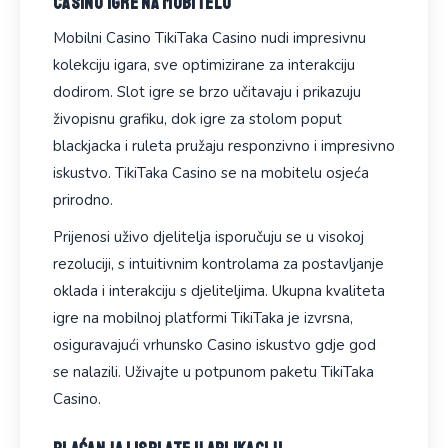
Casino igre na mobitelu
Mobilni Casino TikiTaka Casino nudi impresivnu
kolekciju igara, sve optimizirane za interakciju
dodirom. Slot igre se brzo učitavaju i prikazuju
živopisnu grafiku, dok igre za stolom poput
blackjacka i ruleta pružaju responzivno i impresivno
iskustvo. TikiTaka Casino se na mobitelu osjeća
prirodno.
Prijenosi uživo djelitelja isporučuju se u visokoj
rezoluciji, s intuitivnim kontrolama za postavljanje
oklada i interakciju s djeliteljima. Ukupna kvaliteta
igre na mobilnoj platformi TikiTaka je izvrsna,
osiguravajući vrhunsko Casino iskustvo gdje god
se nalazili. Uživajte u potpunom paketu TikiTaka
Casino.