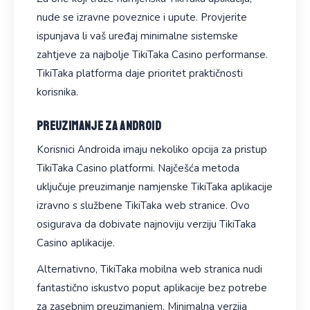
nude se izravne poveznice i upute. Provjerite
ispunjava li vaš uređaj minimalne sistemske
zahtjeve za najbolje TikiTaka Casino performanse.
TikiTaka platforma daje prioritet praktičnosti
korisnika.
Preuzimanje za Android
Korisnici Androida imaju nekoliko opcija za pristup
TikiTaka Casino platformi. Najčešća metoda
uključuje preuzimanje namjenske TikiTaka aplikacije
izravno s službene TikiTaka web stranice. Ovo
osigurava da dobivate najnoviju verziju TikiTaka
Casino aplikacije.
Alternativno, TikiTaka mobilna web stranica nudi
fantastično iskustvo poput aplikacije bez potrebe
za zasebnim preuzimanjem. Minimalna verzija