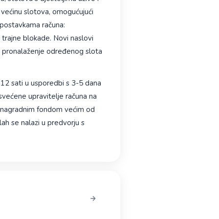
a većinu slotova, omogućujući
u postavkama računa:
 trajne blokade. Novi naslovi
da pronalaženje određenog slota
 12 sati u usporedbi s 3-5 dana
posvećene upravitelje računa na
nim nagradnim fondom većim od
lah se nalazi u predvorju s