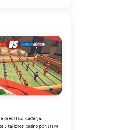
je preostalo klađenja.
e li taj iznos, casino poništava