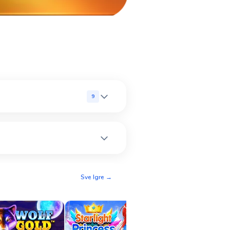
9
Sve Igre →