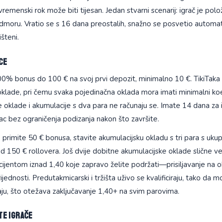
emenski rok može biti tijesan. Jedan stvarni scenarij: igrač je pol
moru. Vratio se s 16 dana preostalih, snažno se posvetio automati
šteni.
ce
100% bonus do 100 € na svoj prvi depozit, minimalno 10 €. TikiTaka
oklade, pri čemu svaka pojedinačna oklada mora imati minimalni koefi
e oklade i akumulacije s dva para ne računaju se. Imate 14 dana za 
vac bez ograničenja podizanja nakon što završite.
, primite 50 € bonusa, stavite akumulacijsku okladu s tri para s uku
od 150 € rollovera. Još dvije dobitne akumulacijske oklade slične ve
icijentom iznad 1,40 koje zapravo želite podržati—prisiljavanje na ok
dnosti. Predutakmicarski i tržišta uživo se kvalificiraju, tako da mož
jaju, što otežava zaključavanje 1,40+ na svim parovima.
te Igrače