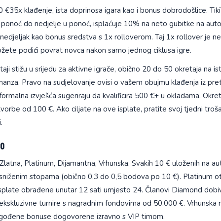
 €35x klađenje, ista doprinosa igara kao i bonus dobrodošlice. Tik
 ponoć do nedjelje u ponoć, isplaćuje 10% na neto gubitke na au
 ponedjeljak kao bonus sredstva s 1x rolloverom. Taj 1x rollover je 
ete podići povrat novca nakon samo jednog ciklusa igre.
aji stižu u srijedu za aktivne igrače, obično 20 do 50 okretaja na
anza. Pravo na sudjelovanje ovisi o vašem obujmu klađenja iz pre
eformalna izvješća sugeriraju da kvalificira 500 €+ u okladama. Okre
vorbe od 100 €. Ako ciljate na ove isplate, pratite svoj tjedni tr
.
no
 Zlatna, Platinum, Dijamantna, Vrhunska. Svakih 10 € uloženih na 
sniženim stopama (obično 0,3 do 0,5 bodova po 10 €). Platinum o
ne isplate obrađene unutar 12 sati umjesto 24. Članovi Diamond do
a ekskluzivne turnire s nagradnim fondovima od 50.000 €. Vrhunska
agođene bonuse dogovorene izravno s VIP timom.