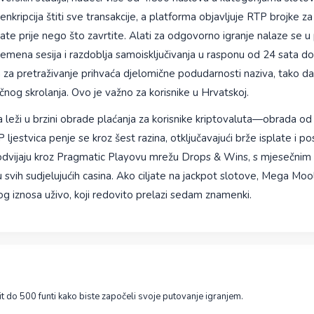
nkripcija štiti sve transakcije, a platforma objavljuje RTP brojke z
ate prije nego što zavrtite. Alati za odgovorno igranje nalaze se 
remena sesija i razdoblja samoisključivanja u rasponu od 24 sata do
ka za pretraživanje prihvaća djelomične podudarnosti naziva, tako 
og skrolanja. Ovo je važno za korisnike u Hrvatskoj.
 leži u brzini obrade plaćanja za korisnike kriptovaluta—obrada od
P ljestvica penje se kroz šest razina, otključavajući brže isplate i 
i se odvijaju kroz Pragmatic Playovu mrežu Drops & Wins, s mjeseč
u svih sudjelujućih casina. Ako ciljate na jackpot slotove, Mega Moo
g iznosa uživo, koji redovito prelazi sedam znamenki.
t do 500 funti kako biste započeli svoje putovanje igranjem.