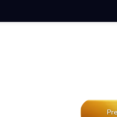
TikiTaka Casi
Pr