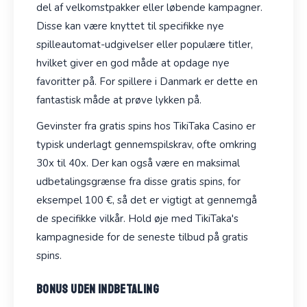
del af velkomstpakker eller løbende kampagner.
Disse kan være knyttet til specifikke nye
spilleautomat-udgivelser eller populære titler,
hvilket giver en god måde at opdage nye
favoritter på. For spillere i Danmark er dette en
fantastisk måde at prøve lykken på.
Gevinster fra gratis spins hos TikiTaka Casino er
typisk underlagt gennemspilskrav, ofte omkring
30x til 40x. Der kan også være en maksimal
udbetalingsgrænse fra disse gratis spins, for
eksempel 100 €, så det er vigtigt at gennemgå
de specifikke vilkår. Hold øje med TikiTaka's
kampagneside for de seneste tilbud på gratis
spins.
Bonus Uden Indbetaling