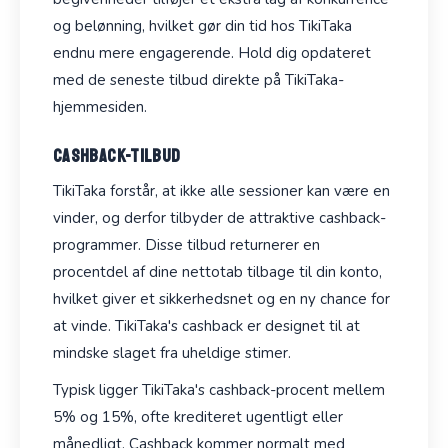
og belønning, hvilket gør din tid hos TikiTaka
endnu mere engagerende. Hold dig opdateret
med de seneste tilbud direkte på TikiTaka-
hjemmesiden.
Cashback-tilbud
TikiTaka forstår, at ikke alle sessioner kan være en
vinder, og derfor tilbyder de attraktive cashback-
programmer. Disse tilbud returnerer en
procentdel af dine nettotab tilbage til din konto,
hvilket giver et sikkerhedsnet og en ny chance for
at vinde. TikiTaka's cashback er designet til at
mindske slaget fra uheldige stimer.
Typisk ligger TikiTaka's cashback-procent mellem
5% og 15%, ofte krediteret ugentligt eller
månedligt. Cashback kommer normalt med