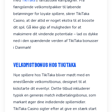
med
TikiTaka
's fantastiske kampagner. Fra
fængslende velkomstpakker til løbende
belønninger for loyale spillere, sikrer TikiTaka
Casino, at der altid er noget ekstra til at booste
dit spil. Gå ikke glip af muligheden for at
maksimere dit vindende potentiale – lad os dykke
ned i den spændende verden af TikiTaka bonusser
i Danmark!
Velkomstbonus hos TikiTaka
Nye spillere hos TikiTaka bliver mødt med en
enestående velkomstbonus, designet til at
kickstarte dit eventyr. Dette tilbud inkluderer
typisk en generøs match indbetalingsbonus, som
markant øger dine indledende spillemidler.
TikiTaka Casino sigter efter at give en stærk start