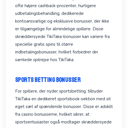
ofte højere cashback-procenter, hurtigere
udbetalingsbehandling, dedikerede
kontoansvarlige og eksklusive bonusser, der ikke
er tilgængelige for almindelige spillere. Disse
skræddersyede TikiTaka-bonusser kan variere fra
specielle gratis spins til større
indbetalingsbonusser, hvilket forbedrer din
samlede spilrejse hos TikiTaka.
Sports betting bonusser
For spillere, der nyder sportsbetting, tilbyder
TikiTaka en dedikeret sportsbook-sektion med sit
eget sæt af spændende bonusser. Disse er adskilt
fra casino bonusserne, hvilket sikrer, at
sportsentusiaster også modtager skræddersyede