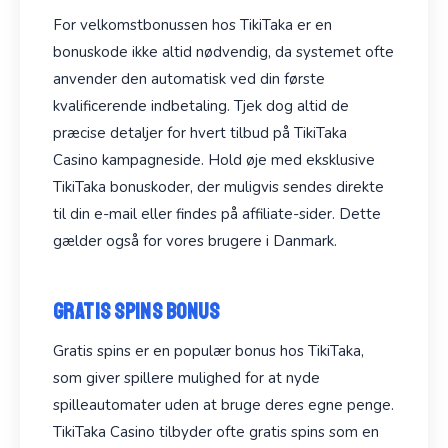
For velkomstbonussen hos TikiTaka er en
bonuskode ikke altid nødvendig, da systemet ofte
anvender den automatisk ved din første
kvalificerende indbetaling. Tjek dog altid de
præcise detaljer for hvert tilbud på TikiTaka
Casino kampagneside. Hold øje med eksklusive
TikiTaka bonuskoder, der muligvis sendes direkte
til din e-mail eller findes på affiliate-sider. Dette
gælder også for vores brugere i Danmark.
Gratis Spins Bonus
Gratis spins er en populær bonus hos TikiTaka,
som giver spillere mulighed for at nyde
spilleautomater uden at bruge deres egne penge.
TikiTaka Casino tilbyder ofte gratis spins som en