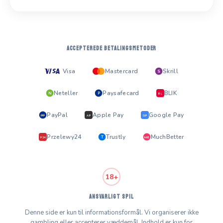
ACCEPTEREDE BETALINGSMETODER
Visa
Mastercard
Skrill
S
Neteller
Paysafecard
BLIK
N
P
BL
PayPal
Apple Pay
Google Pay
PP
AP
GP
Przelewy24
Trustly
MuchBetter
T
MB
P24
18+
ANSVARLIGT SPIL
Denne side er kun til informationsformål. Vi organiserer ikke
gambling eller accepterer væddemål. Indhold er kun for