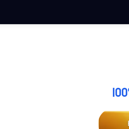
TikiTaka Cas
100