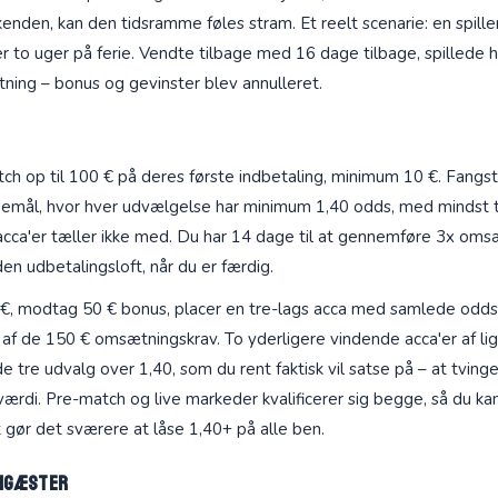
eekenden, kan den tidsramme føles stram. Et reelt scenarie: en spil
r to uger på ferie. Vendte tilbage med 16 dage tilbage, spillede 
ing – bonus og gevinster blev annulleret.
ch op til 100 € på deres første indbetaling, minimum 10 €. Fang
mål, hvor hver udvælgelse har minimum 1,40 odds, med mindst t
cca'er tæller ikke med. Du har 14 dage til at gennemføre 3x oms
en udbetalingsloft, når du er færdig.
 €, modtag 50 € bonus, placer en tre-lags acca med samlede odds 
af de 150 € omsætningskrav. To yderligere vindende acca'er af lig
de tre udvalg over 1,40, som du rent faktisk vil satse på – at tvin
ig værdi. Pre-match og live markeder kvalificerer sig begge, så du 
et gør det sværere at låse 1,40+ på alle ben.
amgæster