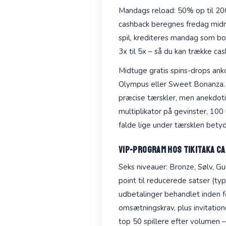
Mandags reload: 50% op til 2
cashback beregnes fredag midna
spil, krediteres mandag som b
3x til 5x – så du kan trække ca
Midtuge gratis spins-drops anko
Olympus eller Sweet Bonanza. B
præcise tærskler, men anekdoti
multiplikator på gevinster, 100 
falde lige under tærsklen betyde
VIP-program hos TikiTaka Ca
Seks niveauer: Bronze, Sølv, Gu
point til reducerede satser (typ
udbetalinger behandlet inden 
omsætningskrav, plus invitation
top 50 spillere efter volumen