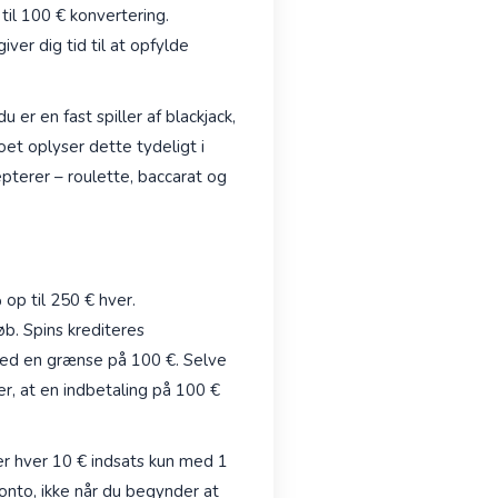
til 100 € konvertering.
er dig tid til at opfylde
 er en fast spiller af blackjack,
t oplyser dette tydeligt i
epterer – roulette, baccarat og
 op til 250 € hver.
øb. Spins krediteres
 med en grænse på 100 €. Selve
r, at en indbetaling på 100 €
er hver 10 € indsats kun med 1
konto, ikke når du begynder at