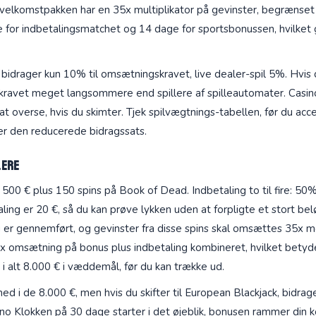
 velkomstpakken har en 35x multiplikator på gevinster, begrænset 
or indbetalingsmatchet og 14 dage for sportsbonussen, hvilket giv
l bidrager kun 10% til omsætningskravet, live dealer-spil 5%. Hvis du
ravet meget langsommere end spillere af spilleautomater. Casinoe
at overse, hvis du skimter. Tjek spilvægtnings-tabellen, før du acc
der den reducerede bidragssats.
lere
 500 € plus 150 spins på Book of Dead. Indbetaling to til fire: 50%
ing er 20 €, så du kan prøve lykken uden at forpligte et stort bel
ing er gennemført, og gevinster fra disse spins skal omsættes 35x
 omsætning på bonus plus indbetaling kombineret, hvilket betyde
 alt 8.000 € i væddemål, før du kan trække ud.
d i de 8.000 €, men hvis du skifter til European Blackjack, bidrag
sino Klokken på 30 dage starter i det øjeblik, bonusen rammer din 