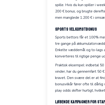
spille. Hvis du kun spiller i w
200 € bonus, og brugte derefte
men manglede 1.200 € i omsætn
Sports velkomstbonus
Sports bettors får et 100% mat
tre gange på akkumulatorvædde
Enkelte væddemål og to-lags a
konverteres til rigtige penge ud
Praktisk eksempel: indbetal 50
vinder, har du gennemført 50 € 
kravet. Den svære del er at fin
bonusvilkår fører ofte til dårl
play odds skifter hurtigt, hvilk
Løbende kampagner for st