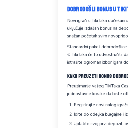
Dobrodošli bonus u Tiki
Novi igrači u TikiTaka dočekan
uključuje izdašan bonus na depoz
snažan početak svim novopridoš
Standardni paket dobrodošlice 
€, TikiTaka će to udvostručiti
istražite ogroman izbor igara do
Kako preuzeti bonus dobro
Preuzimanje vašeg TikiTaka Cas
jednostavne korake da biste otkl
Registrujte novi nalog igrač
Idite do odeljka blagajne i iz
Uplatite svoj prvi depozit, o