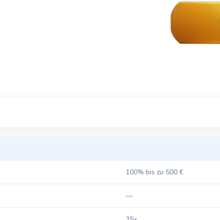
100% bis zu 500 €
—
35x