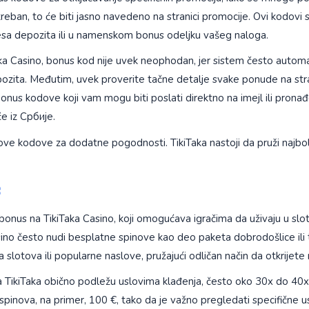
eban, to će biti jasno navedeno na stranici promocije. Ovi kodovi 
esa depozita ili u namenskom bonus odeljku vašeg naloga.
ka Casino, bonus kod nije uvek neophodan, jer sistem često automa
ozita. Međutim, uvek proverite tačne detalje svake ponude na stran
bonus kodove koji vam mogu biti poslati direktno na imejl ili prona
e iz Србије.
 ove kodove za dodatne pogodnosti. TikiTaka nastoji da pruži najbol
s
bonus na TikiTaka Casino, koji omogućava igračima da uživaju u slo
ino često nudi besplatne spinove kao deo paketa dobrodošlice ili t
 slotova ili popularne naslove, pružajući odličan način da otkrijete n
a TikiTaka obično podležu uslovima klađenja, često oko 30x do 40x
 spinova, na primer, 100 €, tako da je važno pregledati specifične us