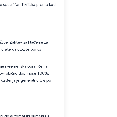
e specifičan TikiTaka promo kod
lice. Zahtev za klađenje za
morate da uložite bonus
oje i vremenska ograničenja,
otovi obično doprinose 100%,
 klađenja je generalno 5 € po
onude automatski primenjuju.