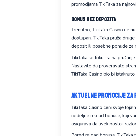
promocijama TikiTaka za najnov
Bonus bez depozita
Trenutno, TikiTaka Casino ne n
dostupan, TikiTaka pruža druge 
depozit ili posebne ponude za 
TikiTaka se fokusira na pružanj
Nastavite da proveravate stran
TikiTaka Casino bio bi istaknuto 
Aktuelne promocije za 
TikiTaka Casino ceni svoje loja
nedeljne reload bonuse, koji v
osigurava da uvek postoji razlog
Pored reload bonusa, TikiTaka 