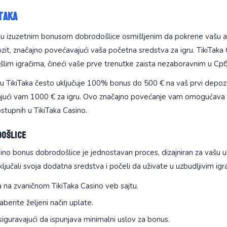
Taka
i su izuzetnim bonusom dobrodošlice osmišljenim da pokrene vašu 
it, značajno povećavajući vaša početna sredstva za igru. TikiTaka C
lim igračima, čineći vaše prve trenutke zaista nezaboravnim u Срб
u TikiTaka često uključuje 100% bonus do 500 € na vaš prvi depozit
, dajući vam 1000 € za igru. Ovo značajno povećanje vam omoguća
stupnih u TikiTaka Casino.
došlice
ino bonus dobrodošlice je jednostavan proces, dizajniran za vašu
jučali svoja dodatna sredstva i počeli da uživate u uzbudljivim igr
a na zvaničnom TikiTaka Casino veb sajtu.
aberite željeni način uplate.
siguravajući da ispunjava minimalni uslov za bonus.