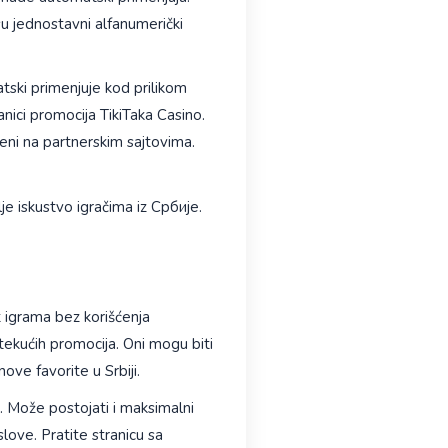
su jednostavni alfanumerički
tski primenjuje kod prilikom
ici promocija TikiTaka Casino.
đeni na partnerskim sajtovima.
je iskustvo igračima iz Србије.
t igrama bez korišćenja
ekućih promocija. Oni mogu biti
ove favorite u Srbiji.
. Može postojati i maksimalni
love. Pratite stranicu sa