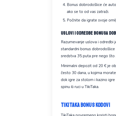
Bonus dobrodošlice će autom
ako se to od vas zatraži.
Počnite da igrate svoje omil
Uslovi i odredbe bonusa do
Razumevanje uslova i odredbi j
standardni bonus dobrodošlice 
sredstva 35 puta pre nego što
Minimalni depozit od 20 € je ob
često 30 dana, u kojima morate 
dok igre za stolom i kazino igr
spinu ili ruci u TikiTaka.
TikiTaka Bonus Kodovi
TikiTaka povremeno koristi bon