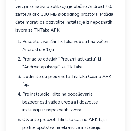
verzija za nativnu aplikaciju je obično Android 7.0,
zahteva oko 100 MB slobodnog prostora. Možda
ćete morati da dozvolite instalacije iz nepoznatih
izvora za TikiTaka APK.
Posetite zvanični TikiTaka veb sajt na vašem
Android uređaju.
Pronađite odeljak "Preuzmi aplikaciju" ili
"Android aplikacija" za TikiTaka.
Dodirnite da preuzmete TikiTaka Casino APK
fajl.
Pre instalacije, idite na podešavanja
bezbednosti vašeg uređaja i dozvolite
instalaciju iz nepoznatih izvora.
Otvorite preuzeti TikiTaka Casino APK fajl i
pratite uputstva na ekranu za instalaciju.