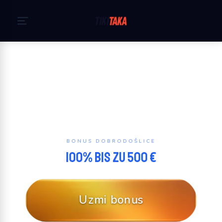
Početna
›
TikiTaka Mobilna Aplikacija
TikiTaka Casino — Vaš mobilni
centar za igre
BONUS DOBRODOŠLICE
100% bis zu 500 €
Uzmi bonus