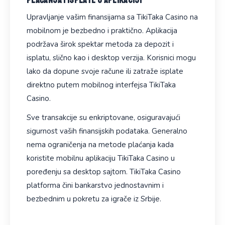
Upravljanje vašim finansijama sa TikiTaka Casino na
mobilnom je bezbedno i praktično. Aplikacija
podržava širok spektar metoda za depozit i
isplatu, slično kao i desktop verzija. Korisnici mogu
lako da dopune svoje račune ili zatraže isplate
direktno putem mobilnog interfejsa TikiTaka
Casino.
Sve transakcije su enkriptovane, osiguravajući
sigurnost vaših finansijskih podataka. Generalno
nema ograničenja na metode plaćanja kada
koristite mobilnu aplikaciju TikiTaka Casino u
poređenju sa desktop sajtom. TikiTaka Casino
platforma čini bankarstvo jednostavnim i
bezbednim u pokretu za igrače iz Srbije.