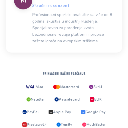
M
Stručni recenzent
Profesionalni sportski analitičar sa više od 8
godina iskustva u industriji klađenja.
Specijalizovan za poređenje kvota,
bezbednosne revizije platformi i propise
zaštite igrača na evropskim tržištima.
PRIHVAĆENI NAČINI PLAĆANJA
Visa
Mastercard
Skrill
S
Neteller
Paysafecard
BLIK
N
P
BL
PayPal
Apple Pay
Google Pay
PP
AP
GP
Przelewy24
Trustly
MuchBetter
T
MB
P24