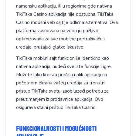
namensku aplikaciju, ili u regionima gde nativna
TikiTaka Casino aplikacija nije dostupna, TikiTaka
Casino mobilni veb sajt je odlična alternativa. Ova
platforma zasnovana na vebu je pažljivo
optimizovana za sve mobilne pretraživače i
uređaje, pružajući glatko iskustvo.
TikiTaka mobilni sajt funkcioniše identično kao
nativna aplikacija, nudeći sve iste funkcije i igre.
Možete lako kreirati prečicu nalik aplikaciji na
početnom ekranu vašeg uređaja za trenutni
pristup TikiTaka svetu, zaobilazeći potrebu za
preuzimanjem iz prodavnice aplikacija. Ovo
osigurava stalni pristup TikiTaka Casino.
Funkcionalnosti i mogućnosti