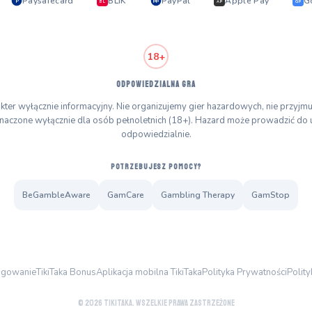
Paysafecard
BLIK
PayPal
Apple Pay
G
P
PP
BL
AP
GP
18+
ODPOWIEDZIALNA GRA
kter wyłącznie informacyjny. Nie organizujemy gier hazardowych, nie przyj
znaczone wyłącznie dla osób pełnoletnich (18+). Hazard może prowadzić do 
odpowiedzialnie.
POTRZEBUJESZ POMOCY?
BeGambleAware
GamCare
Gambling Therapy
GamStop
Logowanie
TikiTaka Bonus
Aplikacja mobilna TikiTaka
Polityka Prywatności
Polit
© 2026 TikiTaka. Wszelkie prawa zastrzeżone