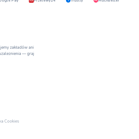
oogle Pay
Przelewy24
Trustly
MuchBetter
T
MB
P24
mujemy zakładów ani
uzależnienia — graj
yka Cookies