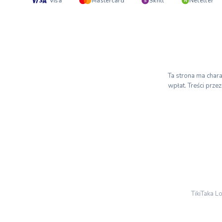
Visa
Mastercard
Skrill
Neteller
S
N
Ta strona ma chara
wpłat. Treści prze
TikiTaka 