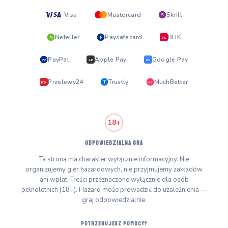
Visa
Mastercard
Skrill
S
Neteller
Paysafecard
BLIK
N
P
BL
PayPal
Apple Pay
Google Pay
PP
AP
GP
Przelewy24
Trustly
MuchBetter
T
MB
P24
18+
ODPOWIEDZIALNA GRA
Ta strona ma charakter wyłącznie informacyjny. Nie
organizujemy gier hazardowych, nie przyjmujemy zakładów
ani wpłat. Treści przeznaczone wyłącznie dla osób
pełnoletnich (18+). Hazard może prowadzić do uzależnienia —
graj odpowiedzialnie.
POTRZEBUJESZ POMOCY?