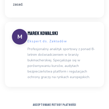
zasad.
Marek Kowalski
M
Ekspert ds. Zakładów
Profesjonalny analityk sportowy z ponad 8-
letnim doświadczeniem w branży
bukmacherskiej. Specjalizuje się w
porównywaniu kursów, audytach
bezpieczeństwa platform i regulacjach
ochrony graczy na rynkach europejskich.
AKCEPTOWANE METODY PŁATNOŚCI