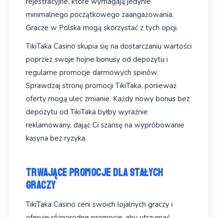
rejestracyjne, które wymagają jedynie
minimalnego początkowego zaangażowania.
Gracze w Polska mogą skorzystać z tych opcji.
TikiTaka Casino skupia się na dostarczaniu wartości
poprzez swoje hojne bonusy od depozytu i
regularne promocje darmowych spinów.
Sprawdzaj stronę promocji TikiTaka, ponieważ
oferty mogą ulec zmianie. Każdy nowy bonus bez
depozytu od TikiTaka byłby wyraźnie
reklamowany, dając Ci szansę na wypróbowanie
kasyna bez ryzyka.
Trwające promocje dla stałych
graczy
TikiTaka Casino ceni swoich lojalnych graczy i
oferuje różnorodne promocje, aby utrzymać