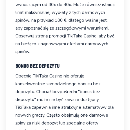
wynoszącym od 30x do 40x. Może również istnieć
limit maksymalnej wypłaty z tych darmowych
spinów, na przykład 100 €, dlatego ważne jest,
aby zapoznać się ze szczegółowymi warunkami.
Obserwuj stronę promocji TikiTaka Casino, aby być
na bieżąco z najnowszymi ofertami darmowych
spinów.
Bonus Bez Depozytu
Obecnie TikiTaka Casino nie oferuje
konsekwentnie samodzielnego bonusu bez
depozytu. Chociaż bezpośredni "bonus bez
depozytu" może nie być zawsze dostępny,
TikiTaka zapewnia inne atrakcyjne alternatywy dla
nowych graczy. Często obejmują one darmowe
spiny za niski depozyt lub specjalne oferty