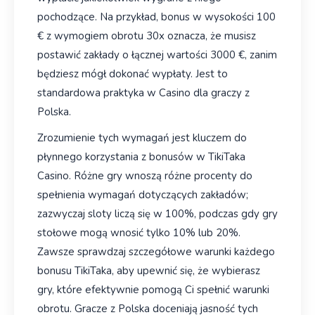
pochodzące. Na przykład, bonus w wysokości 100
€ z wymogiem obrotu 30x oznacza, że musisz
postawić zakłady o łącznej wartości 3000 €, zanim
będziesz mógł dokonać wypłaty. Jest to
standardowa praktyka w Casino dla graczy z
Polska.
Zrozumienie tych wymagań jest kluczem do
płynnego korzystania z bonusów w TikiTaka
Casino. Różne gry wnoszą różne procenty do
spełnienia wymagań dotyczących zakładów;
zazwyczaj sloty liczą się w 100%, podczas gdy gry
stołowe mogą wnosić tylko 10% lub 20%.
Zawsze sprawdzaj szczegółowe warunki każdego
bonusu TikiTaka, aby upewnić się, że wybierasz
gry, które efektywnie pomogą Ci spełnić warunki
obrotu. Gracze z Polska doceniają jasność tych