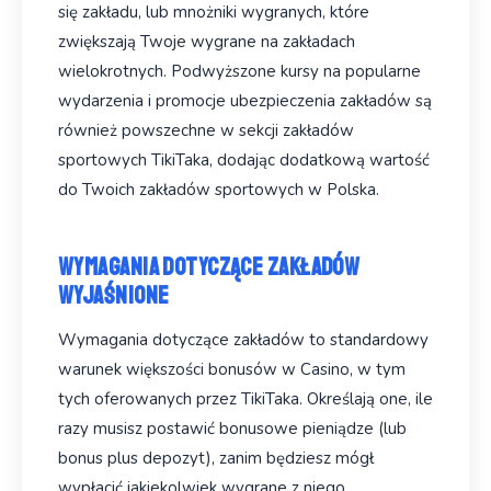
się zakładu, lub mnożniki wygranych, które
zwiększają Twoje wygrane na zakładach
wielokrotnych. Podwyższone kursy na popularne
wydarzenia i promocje ubezpieczenia zakładów są
również powszechne w sekcji zakładów
sportowych TikiTaka, dodając dodatkową wartość
do Twoich zakładów sportowych w Polska.
Wymagania dotyczące zakładów
wyjaśnione
Wymagania dotyczące zakładów to standardowy
warunek większości bonusów w Casino, w tym
tych oferowanych przez TikiTaka. Określają one, ile
razy musisz postawić bonusowe pieniądze (lub
bonus plus depozyt), zanim będziesz mógł
wypłacić jakiekolwiek wygrane z niego