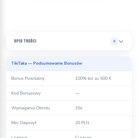
SPIS TREŚCI
6
TikiTaka — Podsumowanie Bonusów
Bonus Powitalny
100% bis zu 500 €
Kod Bonusowy
—
Wymagania Obrotu
35x
Min. Depozyt
20 PLN
Licencja
Curaçao