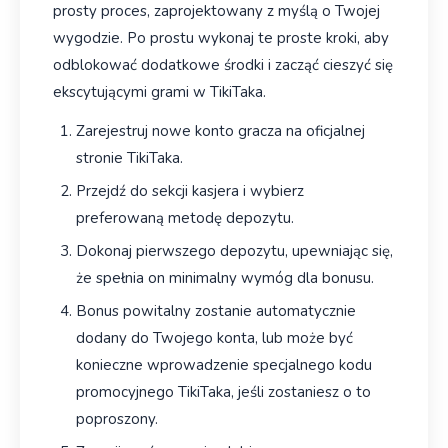
prosty proces, zaprojektowany z myślą o Twojej
wygodzie. Po prostu wykonaj te proste kroki, aby
odblokować dodatkowe środki i zacząć cieszyć się
ekscytującymi grami w TikiTaka.
Zarejestruj nowe konto gracza na oficjalnej
stronie TikiTaka.
Przejdź do sekcji kasjera i wybierz
preferowaną metodę depozytu.
Dokonaj pierwszego depozytu, upewniając się,
że spełnia on minimalny wymóg dla bonusu.
Bonus powitalny zostanie automatycznie
dodany do Twojego konta, lub może być
konieczne wprowadzenie specjalnego kodu
promocyjnego TikiTaka, jeśli zostaniesz o to
poproszony.