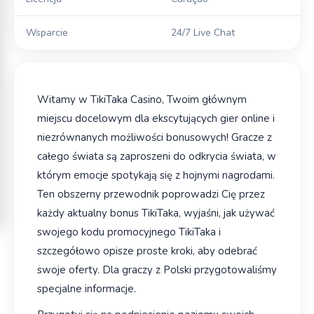
Wsparcie
24/7 Live Chat
Witamy w TikiTaka Casino, Twoim głównym
miejscu docelowym dla ekscytujących gier online i
niezrównanych możliwości bonusowych! Gracze z
całego świata są zaproszeni do odkrycia świata, w
którym emocje spotykają się z hojnymi nagrodami.
Ten obszerny przewodnik poprowadzi Cię przez
każdy aktualny bonus TikiTaka, wyjaśni, jak używać
swojego kodu promocyjnego TikiTaka i
szczegółowo opisze proste kroki, aby odebrać
swoje oferty. Dla graczy z Polski przygotowaliśmy
specjalne informacje.