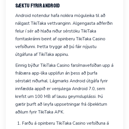
Sæktu fyrir Android
Android notendur hafa nokkra möguleika til að
nálgast TikiTaka vettvanginn. Algengasta aðferðin
felur í sér að hlaða niður sérstöku TikiTaka
forritaskránni beint af opinberu TikiTaka Casino
vefsíðunni. Þetta tryggir að þú fáir nýjustu
útgáfuna af TikiTaka appinu.
Einnig býður TikiTaka Casino farsímavefsíðan upp á
frábæra app-líka upplifun án þess að þurfa
sérstakt niðurhal. Lágmarks Android útgáfa fyrir
innfædda appið er venjulega Android 7.0, sem
krefst um 100 MB af lausu geymsluplássi. Þú
gætir þurft að leyfa uppsetningar frá óþekktum
aðilum fyrir TikiTaka APK.
Farðu á opinberu TikiTaka Casino vefsíðuna á