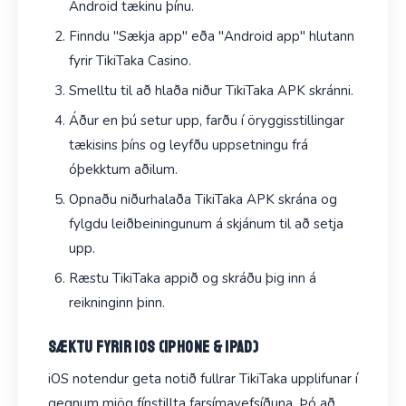
Android tækinu þínu.
Finndu "Sækja app" eða "Android app" hlutann
fyrir TikiTaka Casino.
Smelltu til að hlaða niður TikiTaka APK skránni.
Áður en þú setur upp, farðu í öryggisstillingar
tækisins þíns og leyfðu uppsetningu frá
óþekktum aðilum.
Opnaðu niðurhalaða TikiTaka APK skrána og
fylgdu leiðbeiningunum á skjánum til að setja
upp.
Ræstu TikiTaka appið og skráðu þig inn á
reikninginn þinn.
Sæktu fyrir iOS (iPhone & iPad)
iOS notendur geta notið fullrar TikiTaka upplifunar í
gegnum mjög fínstillta farsímavefsíðuna. Þó að