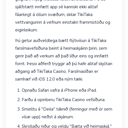
sjálfstætt innfætt app sé kannski ekki alltaf
fáanlegt á öllum svæðum, skilar TikiTaka
vettvangurinn á vefnum einstakri frammistöðu og
eiginleikum.
Þú getur auðveldlega bætt flýtivísun á TikiTaka
farsímavefsíðuna beint á heimaskjáinn þinn, sem
gerir það að verkum að það líður eins og innfætt
forrit. Þessi aðferð tryggir að þú hafir alltaf skjótan
aðgang að TikiTaka Casino. Farsímasíðan er
samhæf við iOS 12.0 eða nýrri tæki.
Opnaðu Safari vafra á iPhone eða iPad.
Farðu á opinberu TikiTaka Casino vefsíðuna.
Smelltu á "Deila" táknið (ferningur með ör sem
vísar upp) neðst á skjánum.
Skrollaðu niður og veldu "Bæta við heimaskjá."