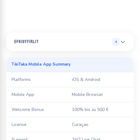
EFNISYFIRLIT
4
TikiTaka Mobile App Summary
Platforms
iOS & Android
Mobile App
Mobile Browser
Welcome Bonus
100% bis zu 500 €
License
Curaçao
Support
24/7 Live Chat