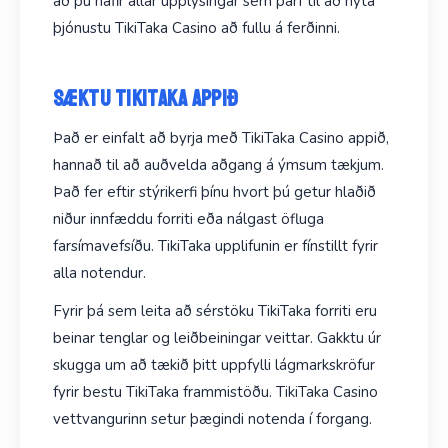
að þú hafir allar upplýsingar sem þarf til að nýta
þjónustu TikiTaka Casino að fullu á ferðinni.
Sæktu TikiTaka appið
Það er einfalt að byrja með TikiTaka Casino appið,
hannað til að auðvelda aðgang á ýmsum tækjum.
Það fer eftir stýrikerfi þínu hvort þú getur hlaðið
niður innfæddu forriti eða nálgast öfluga
farsímavefsíðu. TikiTaka upplifunin er fínstillt fyrir
alla notendur.
Fyrir þá sem leita að sérstöku TikiTaka forriti eru
beinar tenglar og leiðbeiningar veittar. Gakktu úr
skugga um að tækið þitt uppfylli lágmarkskröfur
fyrir bestu TikiTaka frammistöðu. TikiTaka Casino
vettvangurinn setur þægindi notenda í forgang.