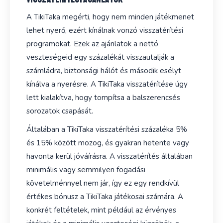
A TikiTaka megérti, hogy nem minden játékmenet
lehet nyerő, ezért kínálnak vonzó visszatérítési
programokat. Ezek az ajánlatok a nettó
veszteségeid egy százalékát visszautalják a
számládra, biztonsági hálót és második esélyt
kínálva a nyerésre. A TikiTaka visszatérítése úgy
lett kialakítva, hogy tompítsa a balszerencsés
sorozatok csapását.
Általában a TikiTaka visszatérítési százaléka 5%
és 15% között mozog, és gyakran hetente vagy
havonta kerül jóváírásra. A visszatérítés általában
minimális vagy semmilyen fogadási
követelménnyel nem jár, így ez egy rendkívül
értékes bónusz a TikiTaka játékosai számára. A
konkrét feltételek, mint például az érvényes