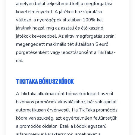
amelyen belül teljesítened kell a megforgatási
követelményeket. A játékok hozzájárulása
változó, a nyerőgépek általában 100%-kal
járulnak hozzá, míg az asztali és élő kaszinó
játékok kevesebbel. Az aktív megforgatás során
megengedett maximális tét általában 5 euró
pörgetésenként vagy leosztásonként a TikiTaka-
nál.
TikiTaka Bónuszkódok
A TikiTaka alkalmanként bónuszkódokat használ
bizonyos promóciók aktiválásához, bár sok ajánlat
automatikusan érvényesül. Ha TikiTaka promóciós
kódra van szükség, azt egyértelműen feltüntetjük
a promóciós oldalon. Ezek a kódok egyszerű
alfanumerikus karaktersorok, amelyeket a