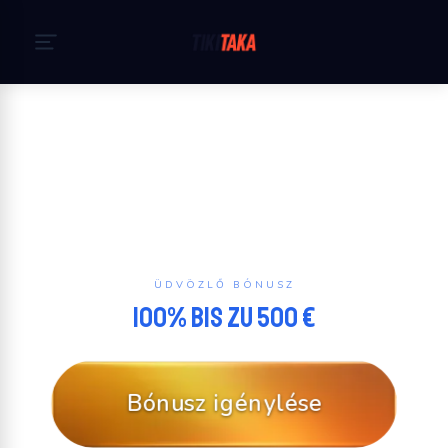
Főoldal
›
TikiTaka Bónusz
TikiTaka Casino — Exkluzív
Bónuszok Ma!
ÜDVÖZLŐ BÓNUSZ
100% bis zu 500 €
Bónusz igénylése