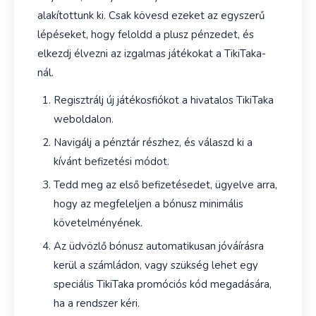
alakítottunk ki. Csak kövesd ezeket az egyszerű
lépéseket, hogy feloldd a plusz pénzedet, és
elkezdj élvezni az izgalmas játékokat a TikiTaka-
nál.
Regisztrálj új játékosfiókot a hivatalos TikiTaka
weboldalon.
Navigálj a pénztár részhez, és válaszd ki a
kívánt befizetési módot.
Tedd meg az első befizetésedet, ügyelve arra,
hogy az megfeleljen a bónusz minimális
követelményének.
Az üdvözlő bónusz automatikusan jóváírásra
kerül a számládon, vagy szükség lehet egy
speciális TikiTaka promóciós kód megadására,
ha a rendszer kéri.