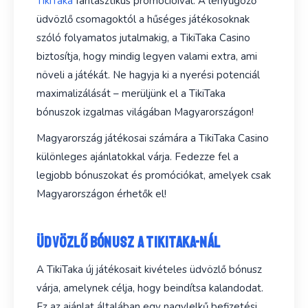
TikiTaka
fantasztikus promócióival. A lenyűgöző
üdvözlő csomagoktól a hűséges játékosoknak
szóló folyamatos jutalmakig, a TikiTaka Casino
biztosítja, hogy mindig legyen valami extra, ami
növeli a játékát. Ne hagyja ki a nyerési potenciál
maximalizálását – merüljünk el a TikiTaka
bónuszok izgalmas világában Magyarországon!
Magyarország játékosai számára a TikiTaka Casino
különleges ajánlatokkal várja. Fedezze fel a
legjobb bónuszokat és promóciókat, amelyek csak
Magyarországon érhetők el!
Üdvözlő Bónusz a TikiTaka-nál
A TikiTaka új játékosait kivételes üdvözlő bónusz
várja, amelynek célja, hogy beindítsa kalandodat.
Ez az ajánlat általában egy nagylelkű befizetési