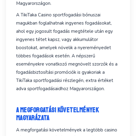
Magyarországon.
A TikiTaka Casino sportfogadási bónuszai
magukban foglalhatnak ingyenes fogadásokat,
ahol egy jogosult fogadás megtétele után egy
ingyenes tétet kapsz, vagy akkumulátor
boostokat, amelyek növelik a nyereményedet
többes fogadások esetén. A népszerű
eseményekre vonatkozó megnövelt szorzók és a
fogadásbiztosítási promóciók is gyakoriak a
TikiTaka sportfogadási részlegén, extra értéket
adva sportfogadásaidhoz Magyarországon.
A megforgatási követelmények
magyarázata
A megforgatási követelmények a legtöbb casino