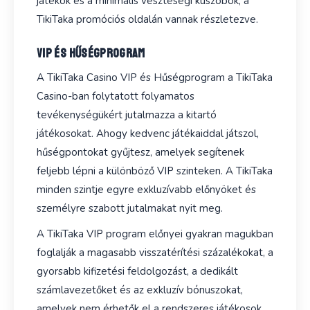
játékok és a minimális veszteségi küszöbök, a
TikiTaka promóciós oldalán vannak részletezve.
VIP és Hűségprogram
A TikiTaka Casino VIP és Hűségprogram a TikiTaka
Casino-ban folytatott folyamatos
tevékenységükért jutalmazza a kitartó
játékosokat. Ahogy kedvenc játékaiddal játszol,
hűségpontokat gyűjtesz, amelyek segítenek
feljebb lépni a különböző VIP szinteken. A TikiTaka
minden szintje egyre exkluzívabb előnyöket és
személyre szabott jutalmakat nyit meg.
A TikiTaka VIP program előnyei gyakran magukban
foglalják a magasabb visszatérítési százalékokat, a
gyorsabb kifizetési feldolgozást, a dedikált
számlavezetőket és az exkluzív bónuszokat,
amelyek nem érhetők el a rendszeres játékosok