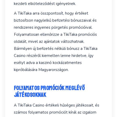
kezdeti elköteleződést igényelnek.
A TikiTaka arra összpontosít, hogy értéket
biztosítson nagylelkű befizetési bónuszaival és
rendszeres ingyenes pörgetés promócióival.
Folyamatosan ellenőrizze a TikiTaka promóciós
oldalát, mivel az ajánlatok változhatnak.
Bármilyen új befizetés nélküli bónusz a TikiTaka
Casino részéről kiemelten lenne hirdetve, így
esélyt adva a kaszinó kockázatmentes
kipróbálására Magyarországon.
Folyamatos promóciók meglévő
játékosoknak
A TikiTaka Casino értékeli hűséges játékosait, és
számos folyamatos promóciót kínál az izgalom