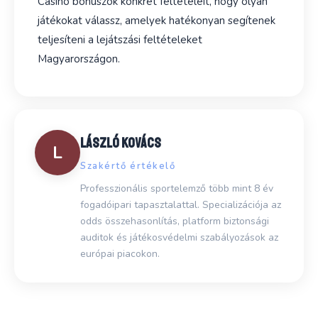
Casino bónuszok konkrét feltételeit, hogy olyan
játékokat válassz, amelyek hatékonyan segítenek
teljesíteni a lejátszási feltételeket
Magyarországon.
László Kovács
L
Szakértő értékelő
Professzionális sportelemző több mint 8 év
fogadóipari tapasztalattal. Specializációja az
odds összehasonlítás, platform biztonsági
auditok és játékosvédelmi szabályozások az
európai piacokon.