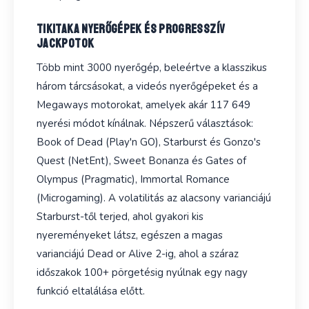
TikiTaka Nyerőgépek és Progresszív
Jackpotok
Több mint 3000 nyerőgép, beleértve a klasszikus
három tárcsásokat, a videós nyerőgépeket és a
Megaways motorokat, amelyek akár 117 649
nyerési módot kínálnak. Népszerű választások:
Book of Dead (Play'n GO), Starburst és Gonzo's
Quest (NetEnt), Sweet Bonanza és Gates of
Olympus (Pragmatic), Immortal Romance
(Microgaming). A volatilitás az alacsony varianciájú
Starburst-től terjed, ahol gyakori kis
nyereményeket látsz, egészen a magas
varianciájú Dead or Alive 2-ig, ahol a száraz
időszakok 100+ pörgetésig nyúlnak egy nagy
funkció eltalálása előtt.