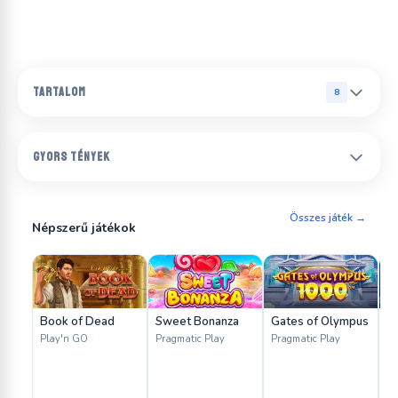
TARTALOM
8
GYORS TÉNYEK
Összes játék →
Népszerű játékok
Book of Dead
Sweet Bonanza
Gates of Olympus
B
Play'n GO
Pragmatic Play
Pragmatic Play
Pr