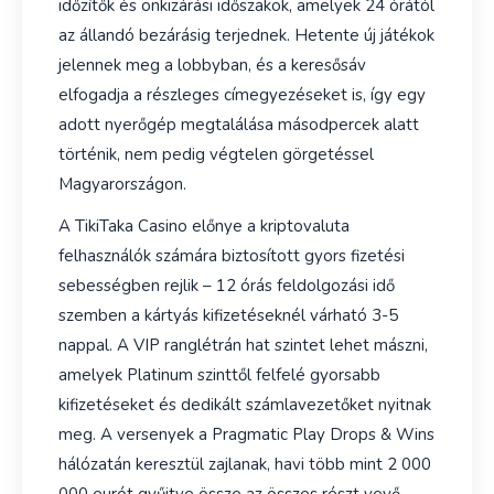
időzítők és önkizárási időszakok, amelyek 24 órától
az állandó bezárásig terjednek. Hetente új játékok
jelennek meg a lobbyban, és a keresősáv
elfogadja a részleges címegyezéseket is, így egy
adott nyerőgép megtalálása másodpercek alatt
történik, nem pedig végtelen görgetéssel
Magyarországon.
A TikiTaka Casino előnye a kriptovaluta
felhasználók számára biztosított gyors fizetési
sebességben rejlik – 12 órás feldolgozási idő
szemben a kártyás kifizetéseknél várható 3-5
nappal. A VIP ranglétrán hat szintet lehet mászni,
amelyek Platinum szinttől felfelé gyorsabb
kifizetéseket és dedikált számlavezetőket nyitnak
meg. A versenyek a Pragmatic Play Drops & Wins
hálózatán keresztül zajlanak, havi több mint 2 000
000 eurót gyűjtve össze az összes részt vevő