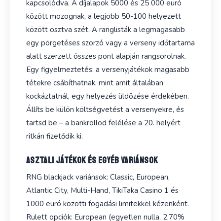
kapcsolódva. A díjalapok 5000 és 25 000 euró
között mozognak, a legjobb 50-100 helyezett
között osztva szét. A ranglisták a legmagasabb
egy pörgetéses szorzó vagy a verseny időtartama
alatt szerzett összes pont alapján rangsorolnak.
Egy figyelmeztetés: a versenyjátékok magasabb
tétekre csábíthatnak, mint amit általában
kockáztatnál, egy helyezés üldözése érdekében.
Állíts be külön költségvetést a versenyekre, és
tartsd be – a bankrollod felélése a 20. helyért
ritkán fizetődik ki.
Asztali Játékok és Egyéb Variánsok
RNG blackjack variánsok: Classic, European,
Atlantic City, Multi-Hand, TikiTaka Casino 1 és
1000 euró közötti fogadási limitekkel kézenként.
Rulett opciók: European (egyetlen nulla, 2,70%