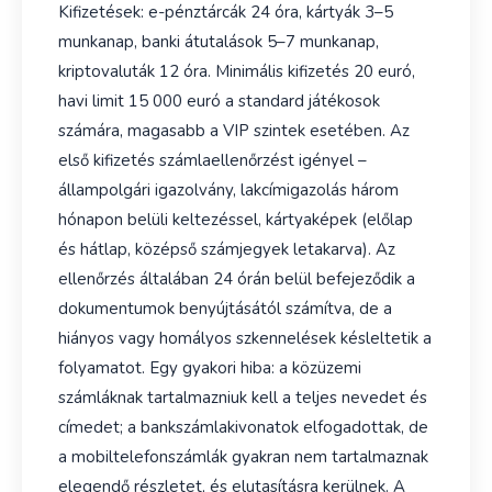
Kifizetések: e-pénztárcák 24 óra, kártyák 3–5
munkanap, banki átutalások 5–7 munkanap,
kriptovaluták 12 óra. Minimális kifizetés 20 euró,
havi limit 15 000 euró a standard játékosok
számára, magasabb a VIP szintek esetében. Az
első kifizetés számlaellenőrzést igényel –
állampolgári igazolvány, lakcímigazolás három
hónapon belüli keltezéssel, kártyaképek (előlap
és hátlap, középső számjegyek letakarva). Az
ellenőrzés általában 24 órán belül befejeződik a
dokumentumok benyújtásától számítva, de a
hiányos vagy homályos szkennelések késleltetik a
folyamatot. Egy gyakori hiba: a közüzemi
számláknak tartalmazniuk kell a teljes nevedet és
címedet; a bankszámlakivonatok elfogadottak, de
a mobiltelefonszámlák gyakran nem tartalmaznak
elegendő részletet, és elutasításra kerülnek. A