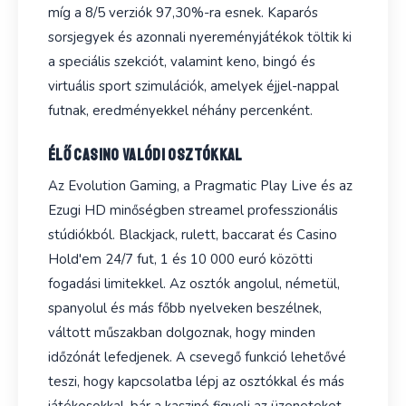
míg a 8/5 verziók 97,30%-ra esnek. Kaparós
sorsjegyek és azonnali nyereményjátékok töltik ki
a speciális szekciót, valamint keno, bingó és
virtuális sport szimulációk, amelyek éjjel-nappal
futnak, eredményekkel néhány percenként.
Élő Casino Valódi Osztókkal
Az Evolution Gaming, a Pragmatic Play Live és az
Ezugi HD minőségben streamel professzionális
stúdiókból. Blackjack, rulett, baccarat és Casino
Hold'em 24/7 fut, 1 és 10 000 euró közötti
fogadási limitekkel. Az osztók angolul, németül,
spanyolul és más főbb nyelveken beszélnek,
váltott műszakban dolgoznak, hogy minden
időzónát lefedjenek. A csevegő funkció lehetővé
teszi, hogy kapcsolatba lépj az osztókkal és más