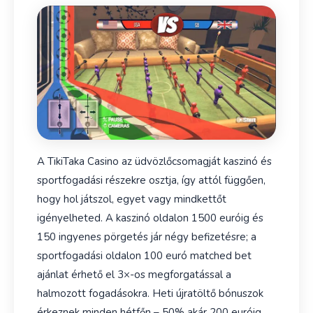
A TikiTaka Casino az üdvözlőcsomagját kaszinó és
sportfogadási részekre osztja, így attól függően,
hogy hol játszol, egyet vagy mindkettőt
igényelheted. A kaszinó oldalon 1500 euróig és
150 ingyenes pörgetés jár négy befizetésre; a
sportfogadási oldalon 100 euró matched bet
ajánlat érhető el 3×-os megforgatással a
halmozott fogadásokra. Heti újratöltő bónuszok
érkeznek minden hétfőn – 50% akár 200 euróig