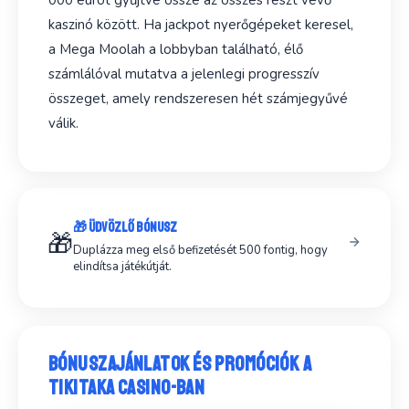
kaszinó között. Ha jackpot nyerőgépeket keresel,
a Mega Moolah a lobbyban található, élő
számlálóval mutatva a jelenlegi progresszív
összeget, amely rendszeresen hét számjegyűvé
válik.
🎁 Üdvözlő bónusz
🎁
Duplázza meg első befizetését 500 fontig, hogy
elindítsa játékútját.
Bónuszajánlatok és Promóciók a
TikiTaka Casino-ban