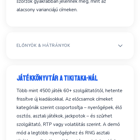
szorzók gyakrabban jelennek meg, mint az
alacsony varianciájú címeken.
ELŐNYÖK & HÁTRÁNYOK
ELŐNYÖK
Kiterjedt játékkönyvtár több mint 3500 címmel
Játékkönyvtár a TikiTaka-nál
Nagylelkű üdvözlő bónusz és folyamatos promóciók
Több mint 4500 játék 60+ szolgáltatótól, hetente
24/7 ügyfélszolgálat élő chaten és e-mailben
frissítve új kiadásokkal. Az előcsarnok címeket
Mobilbarát platform útközbeni játékhoz
kategóriák szerint csoportosítja – nyerőgépek, élő
Biztonságos és jó hírű hatóság által engedélyezett
osztós, asztali játékok, jackpotok – és szűrhet
szolgáltató, RTP vagy volatilitás szerint. A demó
mód a legtöbb nyerőgéphez és RNG asztali
HÁTRÁNYOK