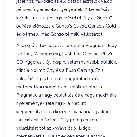
játékhoz működik; az élő osztós asztalok valódi
Magasabb fogadási követelmények bizonyos
pénzes fogadásokat igényelnek. A keresősáv
bónuszokra
kezeli a részleges egyezéseket, így a "Gonzo"
Korlátozott telefonos ügyfélszolgálati elérhetőség
beírása előhozza a Gonzo's Quest, Gonzo's Gold
Bizonyos országokra vonatkozó korlátozások
érvényesek
és bármely más Gonzo témájú változatot.
A szolgáltatók között szerepel a Pragmatic Play,
NetEnt, Microgaming, Evolution Gaming, Play'n
GO, Yggdrasil, Quickspin, valamint kisebb stúdiók,
mint a Nolimit City és a Push Gaming. Ez a
sokszínűség azt jelenti, hogy különböző
matematikai modellekkel találkozhatsz: a
Pragmatic a nagy volatilitás és a nagy maximális
nyeremények felé hajlik, a NetEnt
kiegyensúlyozza a közepes varianciát gyakori
funkciókkal, a Nolimit City pedig extrém
volatilitást tol az xWays és xNudge
mechanikákkal. Ha az egyenletes, alacsony