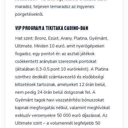
maradsz, teljesen lemaradsz az ingyenes
pörgetésekről.
VIP Program a TikiTaka Casino-ban
Hat szint: Bronz, Ezüst, Arany, Platina, Gyémánt,
Ultimate. Minden 10 euró, amit nyerőgépeken
fogadsz, egy pontot ér; az asztali játékok
csökkentett arányban szereznek pontokat
(általában 0,3-0,5 pont 10 eurónként). A Platina
szinthez dedikált számlavezető és elsőbbségi
kifizetések tartoznak, amelyeket 12 órán belül,
nem pedig 24 órán belül dolgoznak fel. A
Gyémánt tagok havi visszatérítési bónuszokat
kapnak megforgatás nélkül, valamint meghívókat
exkluzív versenyekre 50 000 euró díjazással. Az
Ultimate szint – a volumennél legfeljebb 50