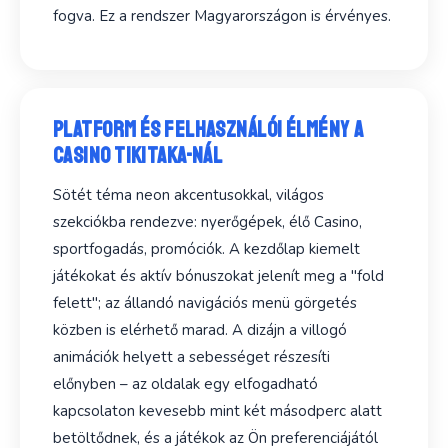
fogva. Ez a rendszer Magyarországon is érvényes.
Platform és Felhasználói Élmény a
Casino TikiTaka-nál
Sötét téma neon akcentusokkal, világos
szekciókba rendezve: nyerőgépek, élő Casino,
sportfogadás, promóciók. A kezdőlap kiemelt
játékokat és aktív bónuszokat jelenít meg a "fold
felett"; az állandó navigációs menü görgetés
közben is elérhető marad. A dizájn a villogó
animációk helyett a sebességet részesíti
előnyben – az oldalak egy elfogadható
kapcsolaton kevesebb mint két másodperc alatt
betöltődnek, és a játékok az Ön preferenciájától