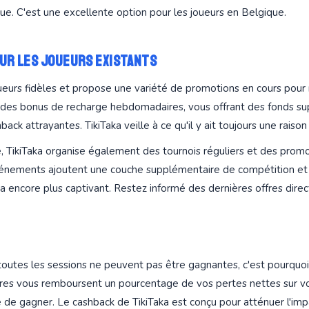
que. C'est une excellente option pour les joueurs en Belgique.
ur les joueurs existants
ueurs fidèles et propose une variété de promotions en cours pour m
nt des bonus de recharge hebdomadaires, vous offrant des fonds s
back attrayantes. TikiTaka veille à ce qu'il y ait toujours une raison
 TikiTaka organise également des tournois réguliers et des promo
vénements ajoutent une couche supplémentaire de compétition e
a encore plus captivant. Restez informé des dernières offres dire
toutes les sessions ne peuvent pas être gagnantes, c'est pourquo
fres vous remboursent un pourcentage de vos pertes nettes sur vot
 de gagner. Le cashback de TikiTaka est conçu pour atténuer l'im