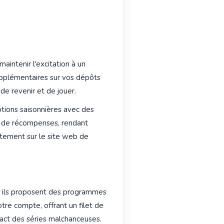
aintenir l'excitation à un
upplémentaires sur vos dépôts
 de revenir et de jouer.
tions saisonnières avec des
t de récompenses, rendant
ctement sur le site web de
i ils proposent des programmes
re compte, offrant un filet de
pact des séries malchanceuses.