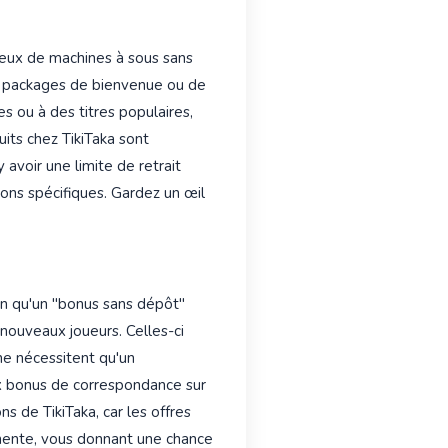
 jeux de machines à sous sans
de packages de bienvenue ou de
s ou à des titres populaires,
its chez TikiTaka sont
avoir une limite de retrait
ions spécifiques. Gardez un œil
n qu'un "bonus sans dépôt"
 nouveaux joueurs. Celles-ci
ne nécessitent qu'un
ux bonus de correspondance sur
s de TikiTaka, car les offres
nente, vous donnant une chance