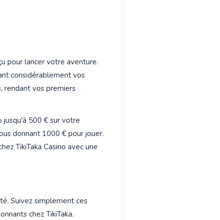
u pour lancer votre aventure.
ant considérablement vos
ts, rendant vos premiers
jusqu'à 500 € sur votre
vous donnant 1000 € pour jouer.
chez TikiTaka Casino avec une
té. Suivez simplement ces
onnants chez TikiTaka.