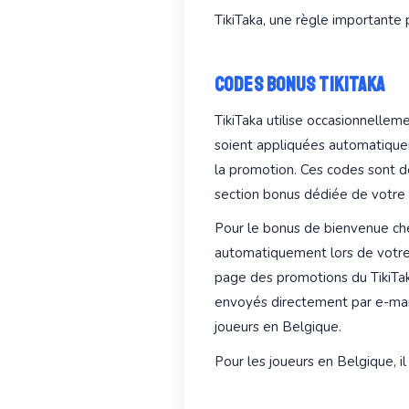
TikiTaka, une règle importante 
Codes Bonus TikiTaka
TikiTaka utilise occasionnelle
soient appliquées automatiquem
la promotion. Ces codes sont d
section bonus dédiée de votre
Pour le bonus de bienvenue chez
automatiquement lors de votre p
page des promotions du TikiTaka
envoyés directement par e-mail 
joueurs en Belgique.
Pour les joueurs en Belgique, il