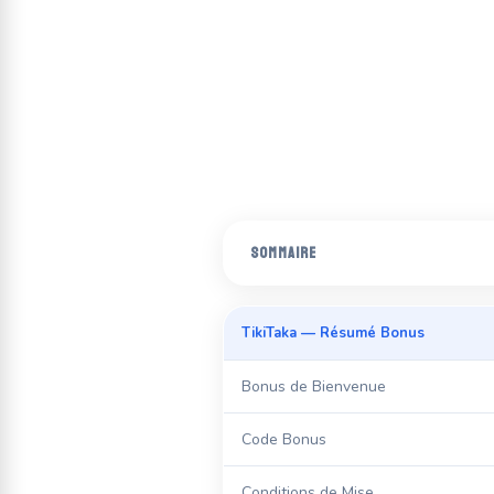
SOMMAIRE
TikiTaka — Résumé Bonus
Bonus de Bienvenue
Code Bonus
Conditions de Mise