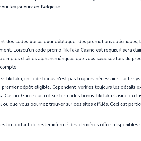
pour les joueurs en Belgique.
ment des codes bonus pour débloquer des promotions spécifiques,
ent. Lorsqu'un code promo TikiTaka Casino est requis, il sera cla
e simples chaînes alphanumériques que vous saisissez lors du pr
 compte.
 TikiTaka, un code bonus n'est pas toujours nécessaire, car le sy
remier dépôt éligible. Cependant, vérifiez toujours les détails ex
 Casino. Gardez un œil sur les codes bonus TikiTaka Casino exclus
ou que vous pourriez trouver sur des sites affiliés. Ceci est parti
 est important de rester informé des dernières offres disponibles s