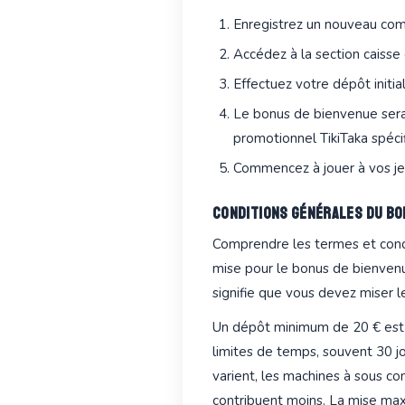
Enregistrez un nouveau compt
Accédez à la section caiss
Effectuez votre dépôt initia
Le bonus de bienvenue sera
promotionnel TikiTaka spéci
Commencez à jouer à vos je
Conditions générales du bo
Comprendre les termes et condit
mise pour le bonus de bienvenu
signifie que vous devez miser le
Un dépôt minimum de 20 € est g
limites de temps, souvent 30 jo
varient, les machines à sous co
contribuent moins. La mise max