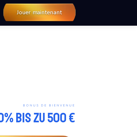
Jouer maintenant
z des bonus
ujourd'hui !
BONUS DE BIENVENUE
0% bis zu 500 €