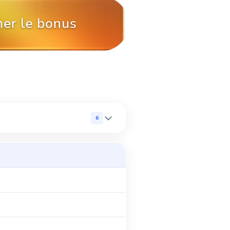
er le bonus
6