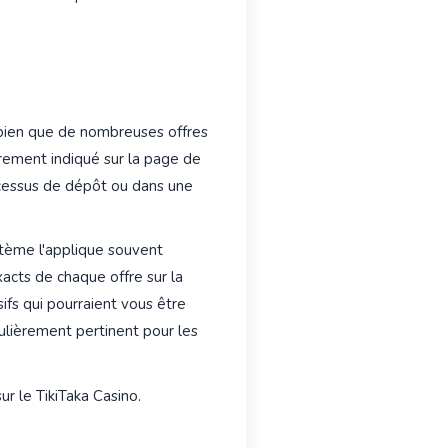
 bien que de nombreuses offres
irement indiqué sur la page de
ocessus de dépôt ou dans une
stème l'applique souvent
acts de chaque offre sur la
ifs qui pourraient vous être
culièrement pertinent pour les
ur le TikiTaka Casino.