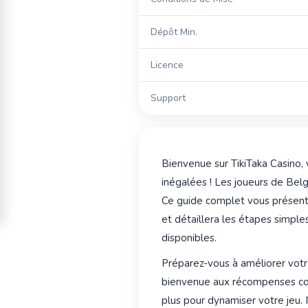
Dépôt Min.
Licence
Support
Bienvenue sur TikiTaka Casino, 
inégalées ! Les joueurs de Bel
Ce guide complet vous présente
et détaillera les étapes simple
disponibles.
Préparez-vous à améliorer votr
bienvenue aux récompenses conti
plus pour dynamiser votre jeu