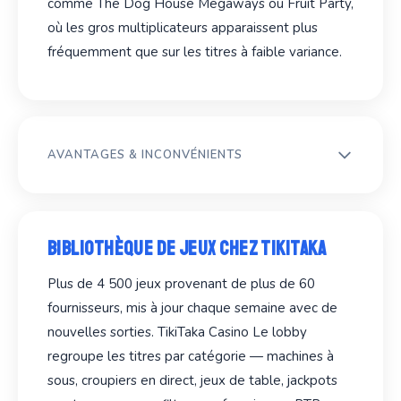
comme The Dog House Megaways ou Fruit Party,
où les gros multiplicateurs apparaissent plus
fréquemment que sur les titres à faible variance.
AVANTAGES & INCONVÉNIENTS
AVANTAGES
Vaste bibliothèque de jeux avec plus de 3500 titres
Bibliothèque de jeux chez TikiTaka
Généreux bonus de bienvenue et promotions en cours
Plus de 4 500 jeux provenant de plus de 60
Support client 24h/24 et 7j/7 via chat en direct et e-mail
fournisseurs, mis à jour chaque semaine avec de
Plateforme mobile pour jouer en déplacement
nouvelles sorties. TikiTaka Casino Le lobby
Sécurisé et licencié par une autorité réputée
regroupe les titres par catégorie — machines à
sous, croupiers en direct, jeux de table, jackpots