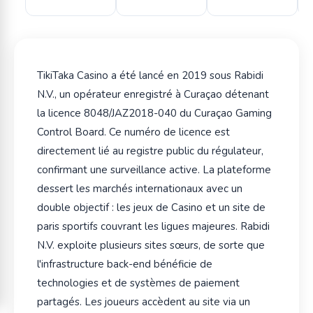
TikiTaka Casino a été lancé en 2019 sous Rabidi
N.V., un opérateur enregistré à Curaçao détenant
la licence 8048/JAZ2018-040 du Curaçao Gaming
Control Board. Ce numéro de licence est
directement lié au registre public du régulateur,
confirmant une surveillance active. La plateforme
dessert les marchés internationaux avec un
double objectif : les jeux de Casino et un site de
paris sportifs couvrant les ligues majeures. Rabidi
N.V. exploite plusieurs sites sœurs, de sorte que
l'infrastructure back-end bénéficie de
technologies et de systèmes de paiement
partagés. Les joueurs accèdent au site via un