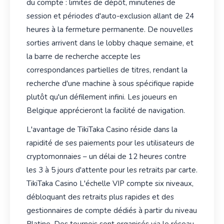
du compte : limites de dépôt, minuteries de
session et périodes d'auto-exclusion allant de 24
heures à la fermeture permanente. De nouvelles
sorties arrivent dans le lobby chaque semaine, et
la barre de recherche accepte les
correspondances partielles de titres, rendant la
recherche d'une machine à sous spécifique rapide
plutôt qu'un défilement infini. Les joueurs en
Belgique apprécieront la facilité de navigation.
L'avantage de TikiTaka Casino réside dans la
rapidité de ses paiements pour les utilisateurs de
cryptomonnaies – un délai de 12 heures contre
les 3 à 5 jours d'attente pour les retraits par carte.
TikiTaka Casino L'échelle VIP compte six niveaux,
débloquant des retraits plus rapides et des
gestionnaires de compte dédiés à partir du niveau
Platine. Des tournois sont organisés via le réseau