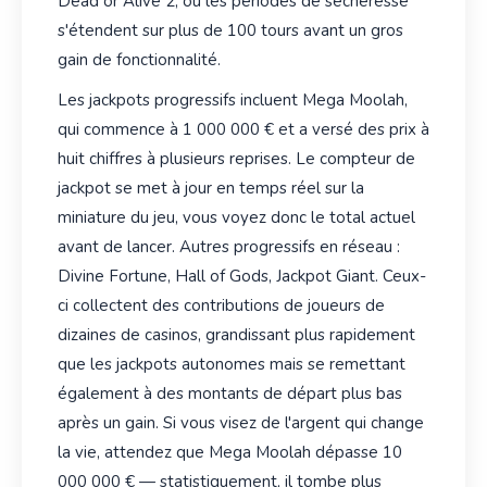
Dead or Alive 2, où les périodes de sécheresse
s'étendent sur plus de 100 tours avant un gros
gain de fonctionnalité.
Les jackpots progressifs incluent Mega Moolah,
qui commence à 1 000 000 € et a versé des prix à
huit chiffres à plusieurs reprises. Le compteur de
jackpot se met à jour en temps réel sur la
miniature du jeu, vous voyez donc le total actuel
avant de lancer. Autres progressifs en réseau :
Divine Fortune, Hall of Gods, Jackpot Giant. Ceux-
ci collectent des contributions de joueurs de
dizaines de casinos, grandissant plus rapidement
que les jackpots autonomes mais se remettant
également à des montants de départ plus bas
après un gain. Si vous visez de l'argent qui change
la vie, attendez que Mega Moolah dépasse 10
000 000 € — statistiquement, il tombe plus