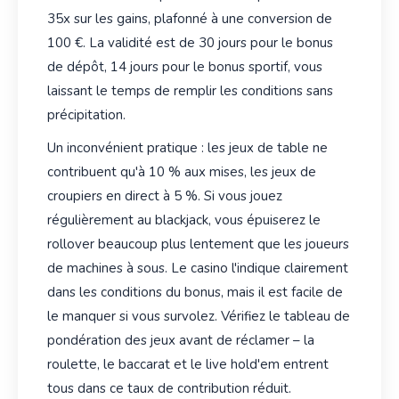
35x sur les gains, plafonné à une conversion de
100 €. La validité est de 30 jours pour le bonus
de dépôt, 14 jours pour le bonus sportif, vous
laissant le temps de remplir les conditions sans
précipitation.
Un inconvénient pratique : les jeux de table ne
contribuent qu'à 10 % aux mises, les jeux de
croupiers en direct à 5 %. Si vous jouez
régulièrement au blackjack, vous épuiserez le
rollover beaucoup plus lentement que les joueurs
de machines à sous. Le casino l'indique clairement
dans les conditions du bonus, mais il est facile de
le manquer si vous survolez. Vérifiez le tableau de
pondération des jeux avant de réclamer – la
roulette, le baccarat et le live hold'em entrent
tous dans ce taux de contribution réduit.