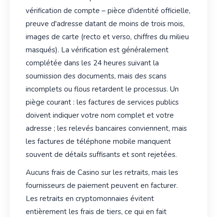
vérification de compte – pièce d'identité officielle,
preuve d'adresse datant de moins de trois mois,
images de carte (recto et verso, chiffres du milieu
masqués). La vérification est généralement
complétée dans les 24 heures suivant la
soumission des documents, mais des scans
incomplets ou flous retardent le processus. Un
piège courant : les factures de services publics
doivent indiquer votre nom complet et votre
adresse ; les relevés bancaires conviennent, mais
les factures de téléphone mobile manquent
souvent de détails suffisants et sont rejetées.
Aucuns frais de Casino sur les retraits, mais les
fournisseurs de paiement peuvent en facturer.
Les retraits en cryptomonnaies évitent
entièrement les frais de tiers, ce qui en fait