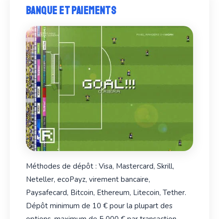
Banque et Paiements
Méthodes de dépôt : Visa, Mastercard, Skrill,
Neteller, ecoPayz, virement bancaire,
Paysafecard, Bitcoin, Ethereum, Litecoin, Tether.
Dépôt minimum de 10 € pour la plupart des