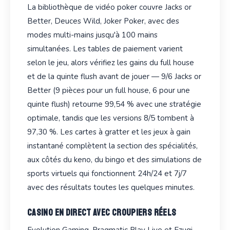
La bibliothèque de vidéo poker couvre Jacks or
Better, Deuces Wild, Joker Poker, avec des
modes multi-mains jusqu'à 100 mains
simultanées. Les tables de paiement varient
selon le jeu, alors vérifiez les gains du full house
et de la quinte flush avant de jouer — 9/6 Jacks or
Better (9 pièces pour un full house, 6 pour une
quinte flush) retourne 99,54 % avec une stratégie
optimale, tandis que les versions 8/5 tombent à
97,30 %. Les cartes à gratter et les jeux à gain
instantané complètent la section des spécialités,
aux côtés du keno, du bingo et des simulations de
sports virtuels qui fonctionnent 24h/24 et 7j/7
avec des résultats toutes les quelques minutes.
Casino en direct avec croupiers réels