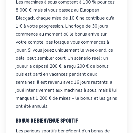
Les machines à sous comptent à 100 % pour ces
8 000 €, mais si vous passez au European
Blackjack, chaque mise de 10 € ne contribue qu'à
1 € à votre progression. L'horloge de 30 jours
commence au moment où le bonus arrive sur
votre compte, pas lorsque vous commencez à
jouer. Si vous jouez uniquement le week-end, ce
délai peut sembler court. Un scénario réel : un
joueur a déposé 200 €, a reçu 200 € de bonus,
puis est parti en vacances pendant deux
semaines. Il est revenu avec 16 jours restants, a
joué intensivement aux machines à sous, mais il lui
manquait 1 200 € de mises – le bonus et les gains
ont été annulés.
Bonus de bienvenue sportif
Les parieurs sportifs bénéficient d'un bonus de