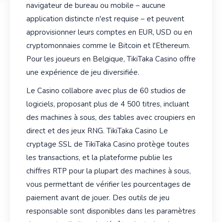
navigateur de bureau ou mobile – aucune
application distincte n'est requise – et peuvent
approvisionner leurs comptes en EUR, USD ou en
cryptomonnaies comme le Bitcoin et l'Ethereum.
Pour les joueurs en Belgique, TikiTaka Casino offre
une expérience de jeu diversifiée.
Le Casino collabore avec plus de 60 studios de
logiciels, proposant plus de 4 500 titres, incluant
des machines à sous, des tables avec croupiers en
direct et des jeux RNG. TikiTaka Casino Le
cryptage SSL de TikiTaka Casino protège toutes
les transactions, et la plateforme publie les
chiffres RTP pour la plupart des machines à sous,
vous permettant de vérifier les pourcentages de
paiement avant de jouer. Des outils de jeu
responsable sont disponibles dans les paramètres