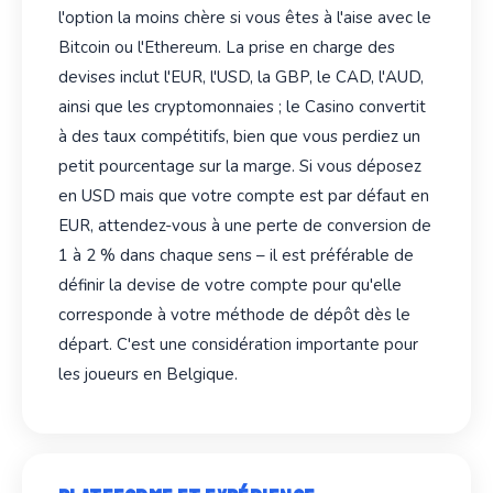
l'option la moins chère si vous êtes à l'aise avec le
Bitcoin ou l'Ethereum. La prise en charge des
devises inclut l'EUR, l'USD, la GBP, le CAD, l'AUD,
ainsi que les cryptomonnaies ; le Casino convertit
à des taux compétitifs, bien que vous perdiez un
petit pourcentage sur la marge. Si vous déposez
en USD mais que votre compte est par défaut en
EUR, attendez-vous à une perte de conversion de
1 à 2 % dans chaque sens – il est préférable de
définir la devise de votre compte pour qu'elle
corresponde à votre méthode de dépôt dès le
départ. C'est une considération importante pour
les joueurs en Belgique.