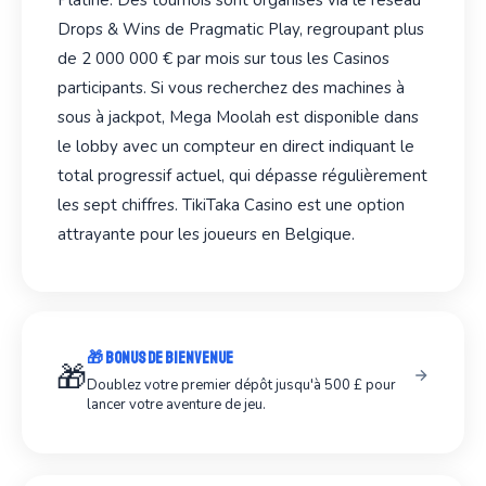
Drops & Wins de Pragmatic Play, regroupant plus
de 2 000 000 € par mois sur tous les Casinos
participants. Si vous recherchez des machines à
sous à jackpot, Mega Moolah est disponible dans
le lobby avec un compteur en direct indiquant le
total progressif actuel, qui dépasse régulièrement
les sept chiffres. TikiTaka Casino est une option
attrayante pour les joueurs en Belgique.
🎁 Bonus de bienvenue
🎁
Doublez votre premier dépôt jusqu'à 500 £ pour
lancer votre aventure de jeu.