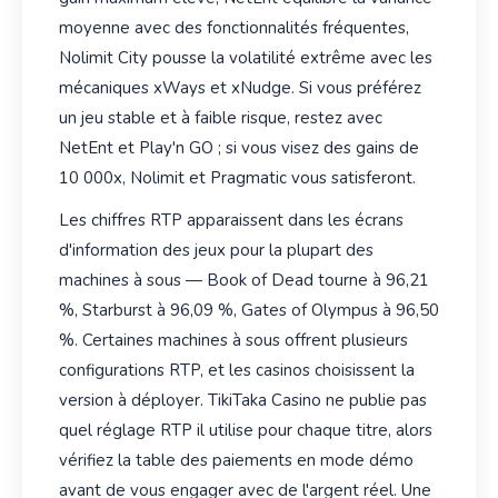
moyenne avec des fonctionnalités fréquentes,
Nolimit City pousse la volatilité extrême avec les
mécaniques xWays et xNudge. Si vous préférez
un jeu stable et à faible risque, restez avec
NetEnt et Play'n GO ; si vous visez des gains de
10 000x, Nolimit et Pragmatic vous satisferont.
Les chiffres RTP apparaissent dans les écrans
d'information des jeux pour la plupart des
machines à sous — Book of Dead tourne à 96,21
%, Starburst à 96,09 %, Gates of Olympus à 96,50
%. Certaines machines à sous offrent plusieurs
configurations RTP, et les casinos choisissent la
version à déployer. TikiTaka Casino ne publie pas
quel réglage RTP il utilise pour chaque titre, alors
vérifiez la table des paiements en mode démo
avant de vous engager avec de l'argent réel. Une