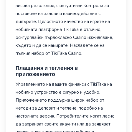
висока резолюция, с интуитивни контроли за
поставяне на залози и взаимодействие с
дилърите. Цялостното качество на игрите на
мобилната платформа TikiTaka е отлично,
осигурявайки първокласно Casino изживяване,
където и да се намирате. Насладете се на
пълния набор от TikiTaka Casino.
Плащания и тегления в
приложението
Управлението на вашите финанси с TikiTaka на
мобилно устройство е сигурно и удобно.
Приложението поддържа широк набор от
методи за депозит и теглене, подобно на
настолната версия. Потребителите могат лесно
да захранват своите акаунти или да заявяват