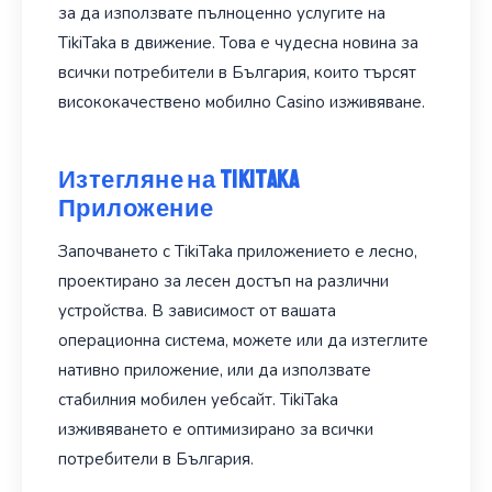
за да използвате пълноценно услугите на
TikiTaka в движение. Това е чудесна новина за
всички потребители в България, които търсят
висококачествено мобилно Casino изживяване.
Изтегляне на TikiTaka
Приложение
Започването с TikiTaka приложението е лесно,
проектирано за лесен достъп на различни
устройства. В зависимост от вашата
операционна система, можете или да изтеглите
нативно приложение, или да използвате
стабилния мобилен уебсайт. TikiTaka
изживяването е оптимизирано за всички
потребители в България.