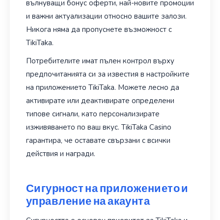
вълнуващи бонус оферти, най-новите промоции
и важни актуализации относно вашите залози.
Никога няма да пропуснете възможност с
TikiTaka.
Потребителите имат пълен контрол върху
предпочитанията си за известия в настройките
на приложението TikiTaka. Можете лесно да
активирате или деактивирате определени
типове сигнали, като персонализирате
изживяването по ваш вкус. TikiTaka Casino
гарантира, че оставате свързани с всички
действия и награди.
Сигурност на приложението и
управление на акаунта