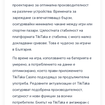
проектирано за оптимална производителност
на различни устройства. Времената за
зареждане са впечатляващо бързи,
осигурявайки минимално чакане между игри или
спортни пазари. Цялостната стабилност на
платформата TikiTaka е стабилна, с много малко
докладвани сривове. Това е чудесно за играчи
в България.
По време на игра, използването на батерията е
умерено, а потреблението на данни е
оптимизирано, което прави приложението
TikiTaka Casino подходящо за продължителна
употреба. Редовните актуализации от TikiTaka
осигуряват подобрена производителност,
сигурност и нови функции за всички
потребители. Екипът на TikiTaka е ангажиран с