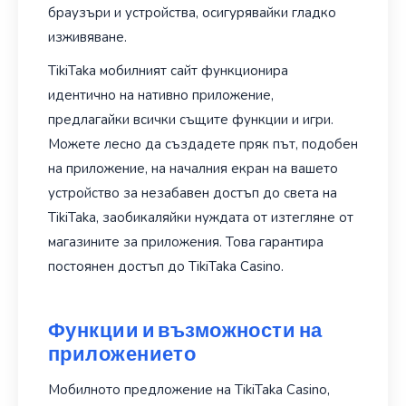
браузъри и устройства, осигурявайки гладко
изживяване.
TikiTaka мобилният сайт функционира
идентично на нативно приложение,
предлагайки всички същите функции и игри.
Можете лесно да създадете пряк път, подобен
на приложение, на началния екран на вашето
устройство за незабавен достъп до света на
TikiTaka, заобикаляйки нуждата от изтегляне от
магазините за приложения. Това гарантира
постоянен достъп до TikiTaka Casino.
Функции и възможности на
приложението
Мобилното предложение на TikiTaka Casino,