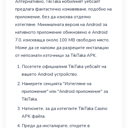
Алтернативно, TikiTaka мобилният уебсайт
предлага фантастично изживяване, подобно на
приложение, без да изисква отделно
изтегляне. Минималната версия на Android за
нативното приложение обикновено е Android
7.0, изискваща около 100 MB свободно място.
Може да се наложи да разрешите инсталации
от непознати източници за TikiTaka APK.
Посетете официалния TikiTaka уебсайт на
вашето Android устройство.
Намерете секцията "Изтегляне на
приложение" или "Android приложение" за
TikiTaka.
Натиснете, за да изтеглите TikiTaka Casino
APK файла.
Преди да инсталирате, отидете в