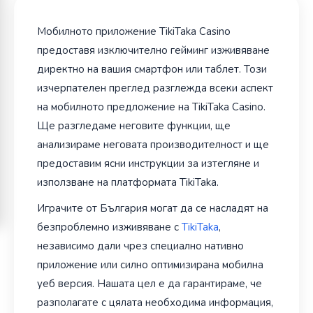
Мобилното приложение TikiTaka Casino
предоставя изключително гейминг изживяване
директно на вашия смартфон или таблет. Този
изчерпателен преглед разглежда всеки аспект
на мобилното предложение на TikiTaka Casino.
Ще разгледаме неговите функции, ще
анализираме неговата производителност и ще
предоставим ясни инструкции за изтегляне и
използване на платформата TikiTaka.
Играчите от България могат да се насладят на
безпроблемно изживяване с
TikiTaka
,
независимо дали чрез специално нативно
приложение или силно оптимизирана мобилна
уеб версия. Нашата цел е да гарантираме, че
разполагате с цялата необходима информация,