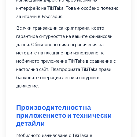
изплащания директно чрез мобилния
интерфейс на TikiTaka. Това е особено полезно
за играчи в България.
Всички транзакции са криптирани, което
гарантира сигурността на вашите финансови
данни. Обикновено няма ограничения за
методите на плащане при използване на
мобилното приложение TikiTaka в сравнение с
настолния сайт. Платформата TikiTaka прави
банковите операции лесни и сигурни в
движение.
Производителност на
приложението и технически
детайли
Мобилното изживяване с TikiTaka е