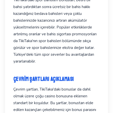
TikiTaka'daki spor bahisleri bonusları, belirli bir
bahsi yatırdıktan sonra ücretsiz bir bahis hakkı
kazandığınız bedava bahisleri veya çoklu
bahislerinizde kazancınızı artıran akümülatör
yükseltmelerini içerebilir. Popüler etkinliklerde
artırılmış oranlar ve bahis sigortası promosyonları
da TikiTaka'nın spor bahisleri bölümünde sıkça
görülür ve spor bahislerinize ekstra değer katar.
Türkiye'deki tüm spor severler bu avantajlardan
yararlanabilir.
Çevrim Şartları Açıklaması
Çevrim şartları, TikiTaka'daki bonuslar da dahil
olmak üzere çoğu casino bonusuna eklenen
standart bir koşuldur. Bu şartlar, bonustan elde
edilen kazançları çekebilmeniz için bonus parasını