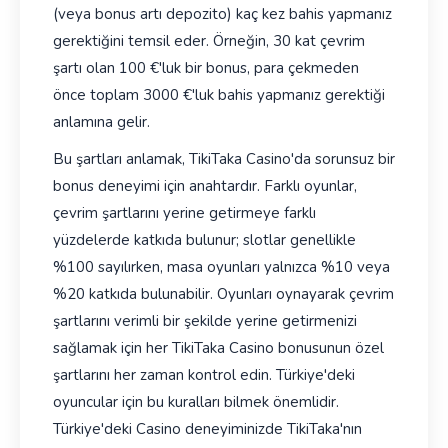
(veya bonus artı depozito) kaç kez bahis yapmanız
gerektiğini temsil eder. Örneğin, 30 kat çevrim
şartı olan 100 €'luk bir bonus, para çekmeden
önce toplam 3000 €'luk bahis yapmanız gerektiği
anlamına gelir.
Bu şartları anlamak, TikiTaka Casino'da sorunsuz bir
bonus deneyimi için anahtardır. Farklı oyunlar,
çevrim şartlarını yerine getirmeye farklı
yüzdelerde katkıda bulunur; slotlar genellikle
%100 sayılırken, masa oyunları yalnızca %10 veya
%20 katkıda bulunabilir. Oyunları oynayarak çevrim
şartlarını verimli bir şekilde yerine getirmenizi
sağlamak için her TikiTaka Casino bonusunun özel
şartlarını her zaman kontrol edin. Türkiye'deki
oyuncular için bu kuralları bilmek önemlidir.
Türkiye'deki Casino deneyiminizde TikiTaka'nın