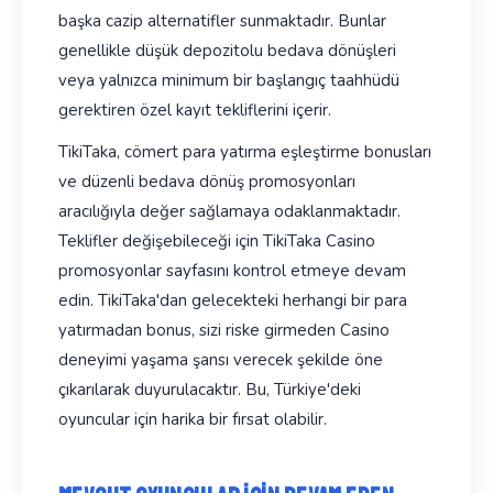
başka cazip alternatifler sunmaktadır. Bunlar
genellikle düşük depozitolu bedava dönüşleri
veya yalnızca minimum bir başlangıç taahhüdü
gerektiren özel kayıt tekliflerini içerir.
TikiTaka, cömert para yatırma eşleştirme bonusları
ve düzenli bedava dönüş promosyonları
aracılığıyla değer sağlamaya odaklanmaktadır.
Teklifler değişebileceği için TikiTaka Casino
promosyonlar sayfasını kontrol etmeye devam
edin. TikiTaka'dan gelecekteki herhangi bir para
yatırmadan bonus, sizi riske girmeden Casino
deneyimi yaşama şansı verecek şekilde öne
çıkarılarak duyurulacaktır. Bu, Türkiye'deki
oyuncular için harika bir fırsat olabilir.