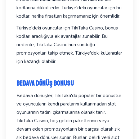
kodlarına dikkat edin. Türkiye'deki oyuncular için bu
kodlar, harika fırsatları kaçırmamanız için önemlidir.
Türkiye'deki oyuncular için TikiTaka Casino, bonus
kodları aracılığıyla ek avantajlar sunabilir. Bu
nedenle, TikiTaka Casino'nun sunduğu
promosyonları takip etmek, Türkiye'deki kullanıcılar
için kazançlı olabilir.
Bedava Dönüş Bonusu
Bedava dönüşler, TikiTaka'da popüler bir bonustur
ve oyuncuların kendi paralarını kullanmadan slot
oyunlarının tadını çıkarmalarına olanak tanır.
TikiTaka Casino, hoş geldin paketlerinin veya
devam eden promosyonların bir parçası olarak sık
sık bedava dönüşler sunar. Bunlar, belirli yeni slot