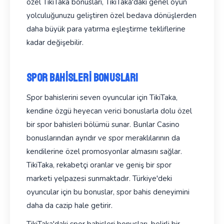
özel TikiTaka bonusları, TikiTaka'daki genel oyun
yolculuğunuzu geliştiren özel bedava dönüşlerden
daha büyük para yatırma eşleştirme tekliflerine
kadar değişebilir.
Spor Bahisleri Bonusları
Spor bahislerini seven oyuncular için TikiTaka,
kendine özgü heyecan verici bonuslarla dolu özel
bir spor bahisleri bölümü sunar. Bunlar Casino
bonuslarından ayrıdır ve spor meraklılarının da
kendilerine özel promosyonlar almasını sağlar.
TikiTaka, rekabetçi oranlar ve geniş bir spor
marketi yelpazesi sunmaktadır. Türkiye'deki
oyuncular için bu bonuslar, spor bahis deneyimini
daha da cazip hale getirir.