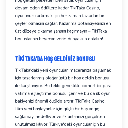
hoş geldin paketlerinden sadık oyuncular için
devam eden ödüllere kadar TikiTaka Casino,
oyununuzu artırmak için her zaman fazladan bir
şeyler olmasını sağlar. Kazanma potansiyelinizi en
üst düzeye çıkarma şansını kaçırmayın – TikiTaka
bonuslarının heyecan verici dünyasına dalalım!
TikiTaka'da Hoş Geldiniz Bonusu
TikiTaka'daki yeni oyuncular, maceranıza başlamak
için tasarlanmış olağanüstü bir hoş geldin bonusu
ile karşılanıyor. Bu teklif genellikle cömert bir para
yatırma eşleştirme bonusu içerir ve bu da ilk oyun
bakiyenizi önemli ölçüde artırır. TikiTaka Casino,
tüm yeni başlayanlar için güçlü bir başlangıç ​​
sağlamayı hedefliyor ve ilk anlarınızı gerçekten
unutulmaz kılıyor. Türkiye'deki oyuncular için bu