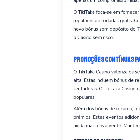
apenas um compromisso inicial
O TikiTaka foca-se em fornece
regulares de rodadas grátis. C
novo bónus sem depósito do Ti
o Casino sem risco.
Promoções Contínuas p
O TikiTaka Casino valoriza os
alta. Estas incluem bónus de r
tentadoras. O TikiTaka Casino 
populares.
Além dos bónus de recarga, o 
prémios. Estes eventos adicio
ainda mais envolvente. Mantenh