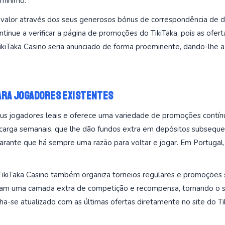
 mínimo.
r valor através dos seus generosos bónus de correspondência de
ontinue a verificar a página de promoções do TikiTaka, pois as of
kiTaka Casino seria anunciado de forma proeminente, dando-lhe 
ara Jogadores Existentes
 seus jogadores leais e oferece uma variedade de promoções cont
ecarga semanais, que lhe dão fundos extra em depósitos subseque
garante que há sempre uma razão para voltar e jogar. Em Portugal
TikiTaka Casino também organiza torneios regulares e promoções 
nam uma camada extra de competição e recompensa, tornando o s
a-se atualizado com as últimas ofertas diretamente no site do Ti