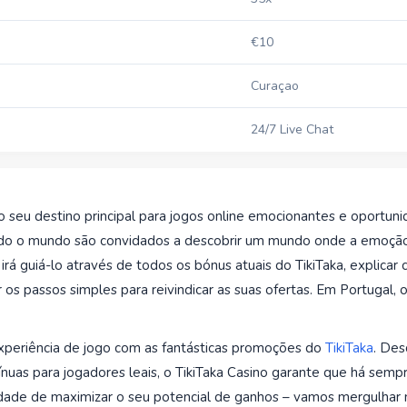
€10
Curaçao
24/7 Live Chat
o seu destino principal para jogos online emocionantes e oportun
odo o mundo são convidados a descobrir um mundo onde a emoçã
rá guiá-lo através de todos os bónus atuais do TikiTaka, explicar
 os passos simples para reivindicar as suas ofertas. Em Portugal, 
experiência de jogo com as fantásticas promoções do
TikiTaka
. Des
nuas para jogadores leais, o TikiTaka Casino garante que há sempr
idade de maximizar o seu potencial de ganhos – vamos mergulhar