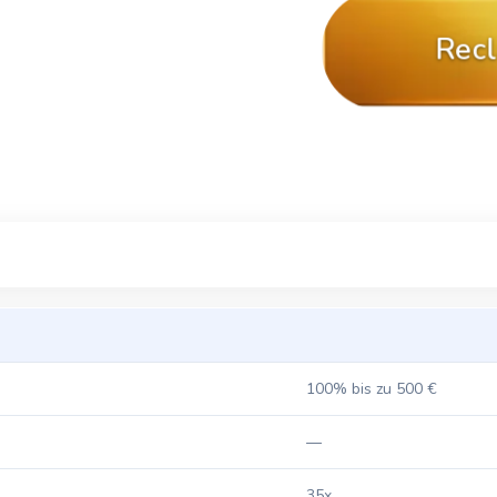
Rec
100% bis zu 500 €
—
35x