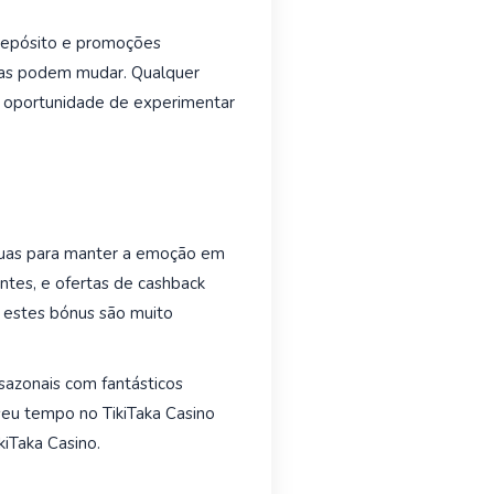
 depósito e promoções
ertas podem mudar. Qualquer
a oportunidade de experimentar
ínuas para manter a emoção em
ntes, e ofertas de cashback
, estes bónus são muito
sazonais com fantásticos
eu tempo no TikiTaka Casino
kiTaka Casino.