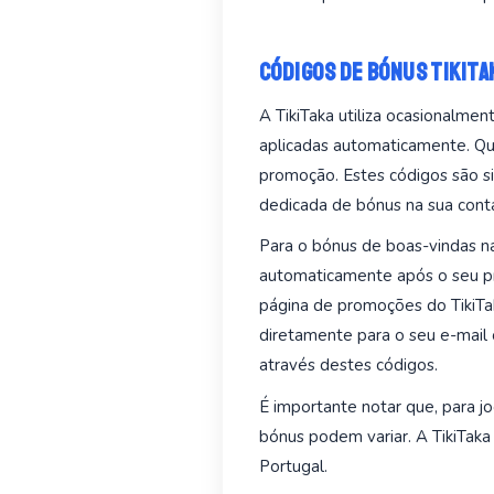
Códigos de Bónus TikiTa
A TikiTaka utiliza ocasionalme
aplicadas automaticamente. Qu
promoção. Estes códigos são s
dedicada de bónus na sua cont
Para o bónus de boas-vindas na
automaticamente após o seu pri
página de promoções do TikiTa
diretamente para o seu e-mail 
através destes códigos.
É importante notar que, para j
bónus podem variar. A TikiTaka
Portugal.