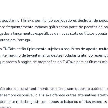
 popular no TikiTaka, permitindo aos jogadores desfrutar de jogos
ferece frequentemente rodadas grátis como parte de pacotes de 
igadas a lançamentos específicos de novas slots ou títulos popul
oritos em Portugal.
o TikiTaka estão tipicamente sujeitos a requisitos de aposta, mui
ite máximo de levantamento destes rodadas grátis, por exemplo,
ique atento à página de promoções do TikiTaka para as últimas ofe
o não oferece consistentemente um bónus sem depósito autónom
ar sempre disponível, o TikiTaka oferece outras alternativas atra
entemente rodadas grátis com depósito baixo ou ofertas especiais