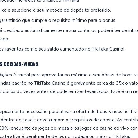
ogador no website oficial do TikiTaka.
ixa e selecione o seu método de depósito preferido.
, garantindo que cumpre o requisito mínimo para o bónus.
á creditado automaticamente na sua conta, ou poderá ter de intr
tado.
os favoritos com o seu saldo aumentado no TikiTaka Casino!
s de Boas-Vindas
ões é crucial para aproveitar ao máximo o seu bónus de boas-vin
ndas padrão no TikiTaka Casino é geralmente cerca de 35x o valor 
do bónus 35 vezes antes de poderem ser levantados. Este é um r
picamente necessário para ativar a oferta de boas-vindas no Tik
dentro dos quais deve cumprir os requisitos de aposta. As contri
 100%, enquanto os jogos de mesa e os jogos de casino ao vivo c
osta ativa é geralmente de 5€ por rodada ou mão no TikiTaka.