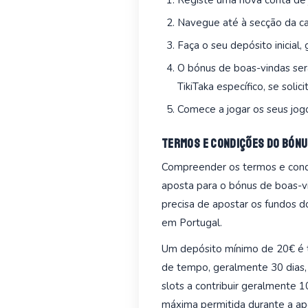
Registe uma nova conta de j
Navegue até à secção da ca
Faça o seu depósito inicial
O bónus de boas-vindas ser
TikiTaka específico, se solici
Comece a jogar os seus jog
Termos e Condições do Bónu
Compreender os termos e condiç
aposta para o bónus de boas-vi
precisa de apostar os fundos 
em Portugal.
Um depósito mínimo de 20€ é ti
de tempo, geralmente 30 dias, 
slots a contribuir geralmente
máxima permitida durante a ap