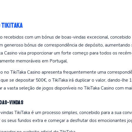
 TikiTaka
o recebidos com um bónus de boas-vindas excecional, concebido pa
 um generoso bónus de correspondência de depósito, aumentando s
iTaka Casino visa proporcionar um forte começo para todos os recé
ramente memoráveis em Portugal.
ão no TikiTaka Casino apresenta frequentemente uma correspond
a que se depositar 500€, o TikiTaka irá duplicar o valor, dando-lhe
r a vasta seleção de jogos disponíveis no TikiTaka Casino com mai
oas-Vindas
indas TikiTaka é um processo simples, concebido para a sua conve
 os seus fundos extra e começar a desfrutar dos emocionantes jog