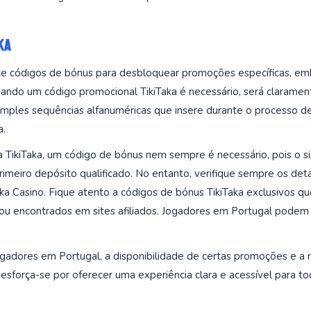
ka
nte códigos de bónus para desbloquear promoções específicas, em
ando um código promocional TikiTaka é necessário, será clarament
imples sequências alfanuméricas que insere durante o processo 
a.
 TikiTaka, um código de bónus nem sempre é necessário, pois o s
meiro depósito qualificado. No entanto, verifique sempre os det
ka Casino. Fique atento a códigos de bónus TikiTaka exclusivos 
ou encontrados em sites afiliados. Jogadores em Portugal podem 
ogadores em Portugal, a disponibilidade de certas promoções e a
 esforça-se por oferecer uma experiência clara e acessível para to