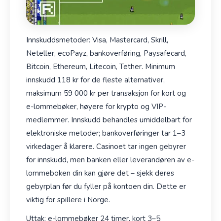
Innskuddsmetoder: Visa, Mastercard, Skrill,
Neteller, ecoPayz, bankoverføring, Paysafecard,
Bitcoin, Ethereum, Litecoin, Tether. Minimum
innskudd 118 kr for de fleste alternativer,
maksimum 59 000 kr per transaksjon for kort og
e-lommebøker, høyere for krypto og VIP-
medlemmer. Innskudd behandles umiddelbart for
elektroniske metoder; bankoverføringer tar 1–3
virkedager å klarere. Casinoet tar ingen gebyrer
for innskudd, men banken eller leverandøren av e-
lommeboken din kan gjøre det – sjekk deres
gebyrplan før du fyller på kontoen din. Dette er
viktig for spillere i Norge.
Uttak: e-lommebøker 24 timer, kort 3–5