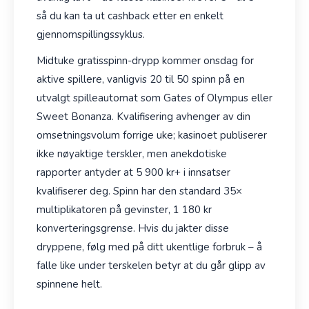
så du kan ta ut cashback etter en enkelt
gjennomspillingssyklus.
Midtuke gratisspinn-drypp kommer onsdag for
aktive spillere, vanligvis 20 til 50 spinn på en
utvalgt spilleautomat som Gates of Olympus eller
Sweet Bonanza. Kvalifisering avhenger av din
omsetningsvolum forrige uke; kasinoet publiserer
ikke nøyaktige terskler, men anekdotiske
rapporter antyder at 5 900 kr+ i innsatser
kvalifiserer deg. Spinn har den standard 35×
multiplikatoren på gevinster, 1 180 kr
konverteringsgrense. Hvis du jakter disse
dryppene, følg med på ditt ukentlige forbruk – å
falle like under terskelen betyr at du går glipp av
spinnene helt.