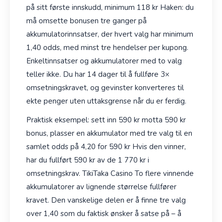
på sitt første innskudd, minimum 118 kr Haken: du
må omsette bonusen tre ganger på
akkumulatorinnsatser, der hvert valg har minimum
1,40 odds, med minst tre hendelser per kupong.
Enkeltinnsatser og akkumulatorer med to valg
teller ikke. Du har 14 dager til å fullføre 3×
omsetningskravet, og gevinster konverteres til
ekte penger uten uttaksgrense når du er ferdig.
Praktisk eksempel: sett inn 590 kr motta 590 kr
bonus, plasser en akkumulator med tre valg til en
samlet odds på 4,20 for 590 kr Hvis den vinner,
har du fullført 590 kr av de 1 770 kr i
omsetningskrav. TikiTaka Casino To flere vinnende
akkumulatorer av lignende størrelse fullfører
kravet. Den vanskelige delen er å finne tre valg
over 1,40 som du faktisk ønsker å satse på – å