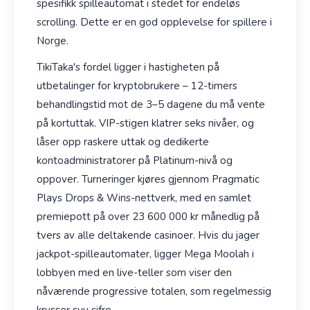
spesifikk spilleautomat i stedet for endeløs
scrolling. Dette er en god opplevelse for spillere i
Norge.
TikiTaka's fordel ligger i hastigheten på
utbetalinger for kryptobrukere – 12-timers
behandlingstid mot de 3–5 dagene du må vente
på kortuttak. VIP-stigen klatrer seks nivåer, og
låser opp raskere uttak og dedikerte
kontoadministratorer på Platinum-nivå og
oppover. Turneringer kjøres gjennom Pragmatic
Plays Drops & Wins-nettverk, med en samlet
premiepott på over 23 600 000 kr månedlig på
tvers av alle deltakende casinoer. Hvis du jager
jackpot-spilleautomater, ligger Mega Moolah i
lobbyen med en live-teller som viser den
nåværende progressive totalen, som regelmessig
krysser syv sifre.