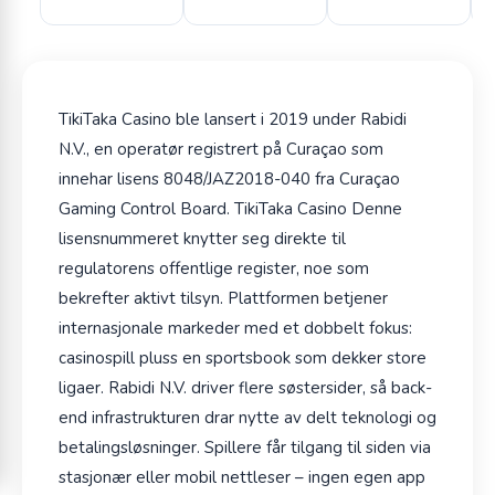
TikiTaka Casino ble lansert i 2019 under Rabidi
N.V., en operatør registrert på Curaçao som
innehar lisens 8048/JAZ2018-040 fra Curaçao
Gaming Control Board. TikiTaka Casino Denne
lisensnummeret knytter seg direkte til
regulatorens offentlige register, noe som
bekrefter aktivt tilsyn. Plattformen betjener
internasjonale markeder med et dobbelt fokus:
casinospill pluss en sportsbook som dekker store
ligaer. Rabidi N.V. driver flere søstersider, så back-
end infrastrukturen drar nytte av delt teknologi og
betalingsløsninger. Spillere får tilgang til siden via
stasjonær eller mobil nettleser – ingen egen app