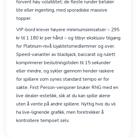
forvent høy volatilitet; de fleste runder betaler
lite eller ingenting, med sporadiske massive
topper.
VIP-bord krever høyere minimumsinnsatser – 295
kr til 1 180 kr per hånd – og tilbyr eksklusiv tilgang
for Platinum-nivå lojalitetsmedlemmer og over.
Speed-varianter av blackjack, baccarat og rulett
komprimerer beslutningstiden til 15 sekunder
eller mindre, og sykler gjennom hender raskere
for spillere som synes standard tempo er for
sakte. First Person-versjoner bruker RNG med en
live dealer-estetikk, slik at du kan spille alene
uten å vente på andre spillere. Nyttig hvis du vil
ha live-lignende grafikk, men foretrekker å
kontrollere tempoet selv.