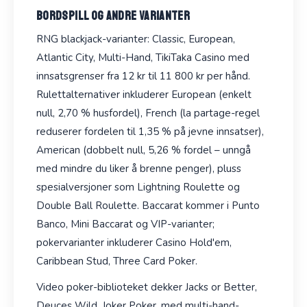
Bordspill og Andre Varianter
RNG blackjack-varianter: Classic, European,
Atlantic City, Multi-Hand, TikiTaka Casino med
innsatsgrenser fra 12 kr til 11 800 kr per hånd.
Rulettalternativer inkluderer European (enkelt
null, 2,70 % husfordel), French (la partage-regel
reduserer fordelen til 1,35 % på jevne innsatser),
American (dobbelt null, 5,26 % fordel – unngå
med mindre du liker å brenne penger), pluss
spesialversjoner som Lightning Roulette og
Double Ball Roulette. Baccarat kommer i Punto
Banco, Mini Baccarat og VIP-varianter;
pokervarianter inkluderer Casino Hold'em,
Caribbean Stud, Three Card Poker.
Video poker-biblioteket dekker Jacks or Better,
Deuces Wild, Joker Poker, med multi-hand-