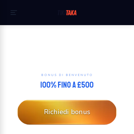
Home
TikiTaka Casino Italia
BONUS DI BENVENUTO
100% fino a £500
Richiedi bonus