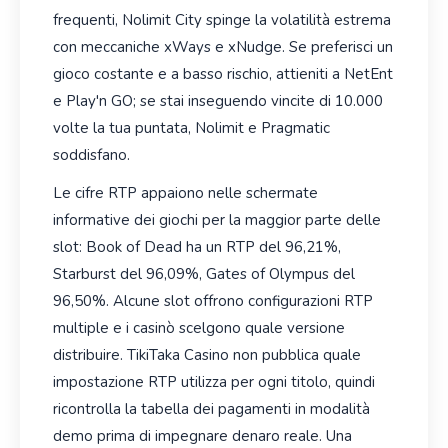
frequenti, Nolimit City spinge la volatilità estrema
con meccaniche xWays e xNudge. Se preferisci un
gioco costante e a basso rischio, attieniti a NetEnt
e Play'n GO; se stai inseguendo vincite di 10.000
volte la tua puntata, Nolimit e Pragmatic
soddisfano.
Le cifre RTP appaiono nelle schermate
informative dei giochi per la maggior parte delle
slot: Book of Dead ha un RTP del 96,21%,
Starburst del 96,09%, Gates of Olympus del
96,50%. Alcune slot offrono configurazioni RTP
multiple e i casinò scelgono quale versione
distribuire. TikiTaka Casino non pubblica quale
impostazione RTP utilizza per ogni titolo, quindi
ricontrolla la tabella dei pagamenti in modalità
demo prima di impegnare denaro reale. Una