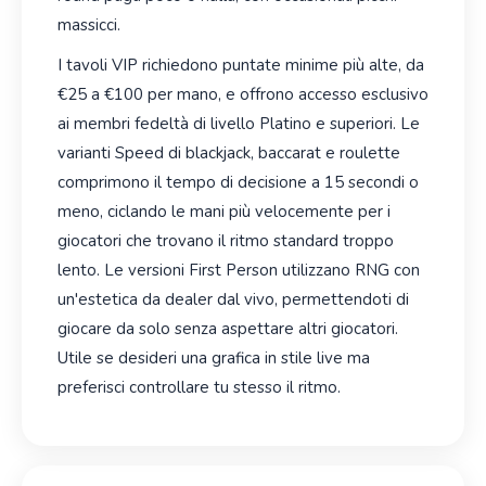
massicci.
I tavoli VIP richiedono puntate minime più alte, da
€25 a €100 per mano, e offrono accesso esclusivo
ai membri fedeltà di livello Platino e superiori. Le
varianti Speed di blackjack, baccarat e roulette
comprimono il tempo di decisione a 15 secondi o
meno, ciclando le mani più velocemente per i
giocatori che trovano il ritmo standard troppo
lento. Le versioni First Person utilizzano RNG con
un'estetica da dealer dal vivo, permettendoti di
giocare da solo senza aspettare altri giocatori.
Utile se desideri una grafica in stile live ma
preferisci controllare tu stesso il ritmo.