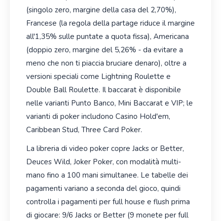
(singolo zero, margine della casa del 2,70%),
Francese (la regola della partage riduce il margine
all'1,35% sulle puntate a quota fissa), Americana
(doppio zero, margine del 5,26% - da evitare a
meno che non ti piaccia bruciare denaro), oltre a
versioni speciali come Lightning Roulette e
Double Ball Roulette. Il baccarat è disponibile
nelle varianti Punto Banco, Mini Baccarat e VIP; le
varianti di poker includono Casino Hold'em,
Caribbean Stud, Three Card Poker.
La libreria di video poker copre Jacks or Better,
Deuces Wild, Joker Poker, con modalità multi-
mano fino a 100 mani simultanee. Le tabelle dei
pagamenti variano a seconda del gioco, quindi
controlla i pagamenti per full house e flush prima
di giocare: 9/6 Jacks or Better (9 monete per full