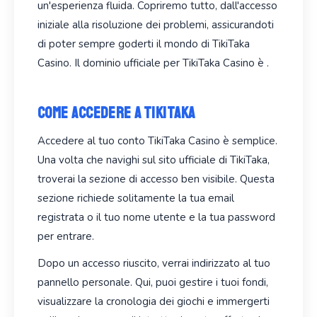
un'esperienza fluida. Copriremo tutto, dall'accesso
iniziale alla risoluzione dei problemi, assicurandoti
di poter sempre goderti il mondo di TikiTaka
Casino. Il dominio ufficiale per TikiTaka Casino è .
Come Accedere a TikiTaka
Accedere al tuo conto TikiTaka Casino è semplice.
Una volta che navighi sul sito ufficiale di TikiTaka,
troverai la sezione di accesso ben visibile. Questa
sezione richiede solitamente la tua email
registrata o il tuo nome utente e la tua password
per entrare.
Dopo un accesso riuscito, verrai indirizzato al tuo
pannello personale. Qui, puoi gestire i tuoi fondi,
visualizzare la cronologia dei giochi e immergerti