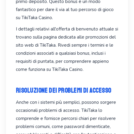
primo deposito. Questo bonus è un modo
fantastico per dare il via al tuo percorso di gioco
su TikiTaka Casino.
I dettagli relativi all'offerta di benvenuto attuale si
trovano sulla pagina dedicata alle promozioni del
sito web di TikiTaka. Rivedi sempre i termini e le
condizioni associati a qualsiasi bonus, inclusi i
requisiti di puntata, per comprendere appieno
come funziona su TikiTaka Casino.
Risoluzione dei problemi di accesso
Anche con i sistemi più semplici, possono sorgere
occasionali problemi di accesso. TikiTaka lo
comprende e fornisce percorsi chiari per risolvere
problemi comuni, come password dimenticate,