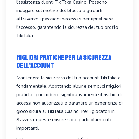
l'assistenza clienti TikiTaka Casino. Possono
indagare sul motivo del blocco e guidarti
attraverso i passaggi necessari per ripristinare
l'accesso, garantendo la sicurezza del tuo profilo
TikiTaka.
Migliori pratiche per la sicurezza
dell'account
Mantenere la sicurezza del tuo account TikiTaka è
fondamentale. Adottando alcune semplici migliori
pratiche, puoi ridurre significativamente il rischio di
accessi non autorizzati e garantire un'esperienza di
gioco sicura al TikiTaka Casino. Per i giocatori in
Svizzera, queste misure sono particolarmente
importanti.