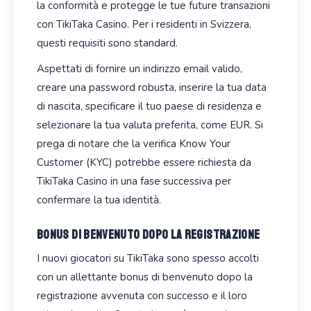
la conformità e protegge le tue future transazioni
con TikiTaka Casino. Per i residenti in Svizzera,
questi requisiti sono standard.
Aspettati di fornire un indirizzo email valido,
creare una password robusta, inserire la tua data
di nascita, specificare il tuo paese di residenza e
selezionare la tua valuta preferita, come EUR. Si
prega di notare che la verifica Know Your
Customer (KYC) potrebbe essere richiesta da
TikiTaka Casino in una fase successiva per
confermare la tua identità.
Bonus di Benvenuto Dopo la Registrazione
I nuovi giocatori su TikiTaka sono spesso accolti
con un allettante bonus di benvenuto dopo la
registrazione avvenuta con successo e il loro