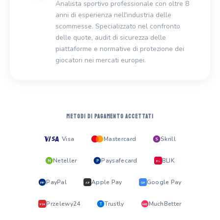
Analista sportivo professionale con oltre 8
anni di esperienza nell'industria delle
scommesse. Specializzato nel confronto
delle quote, audit di sicurezza delle
piattaforme e normative di protezione dei
giocatori nei mercati europei.
METODI DI PAGAMENTO ACCETTATI
Visa
Mastercard
Skrill
S
Neteller
Paysafecard
BLIK
N
P
BL
PayPal
Apple Pay
Google Pay
PP
AP
GP
Przelewy24
Trustly
MuchBetter
T
MB
P24