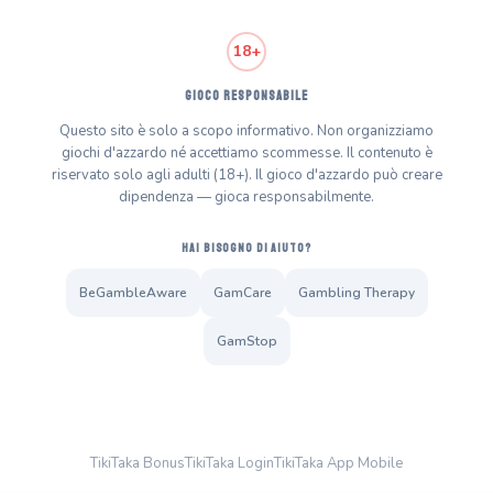
18+
GIOCO RESPONSABILE
Questo sito è solo a scopo informativo. Non organizziamo
giochi d'azzardo né accettiamo scommesse. Il contenuto è
riservato solo agli adulti (18+). Il gioco d'azzardo può creare
dipendenza — gioca responsabilmente.
HAI BISOGNO DI AIUTO?
BeGambleAware
GamCare
Gambling Therapy
GamStop
TikiTaka Bonus
TikiTaka Login
TikiTaka App Mobile