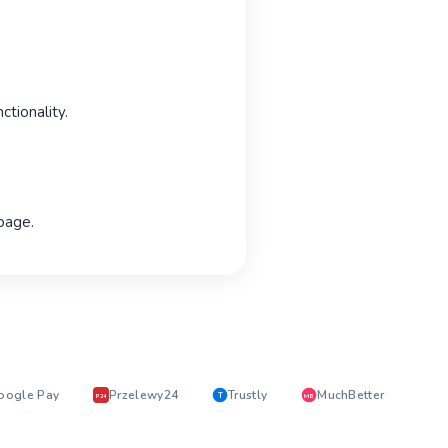
tionality.
 page.
oogle Pay
Przelewy24
Trustly
MuchBetter
T
MB
P24