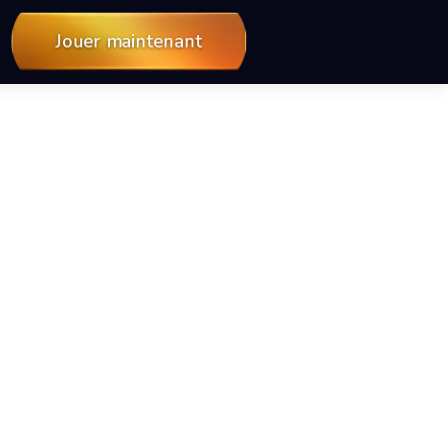
Jouer maintenant
 — TikiTaka