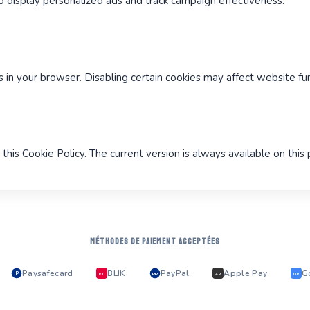
 display personalized ads and track campaign effectiveness.
in your browser. Disabling certain cookies may affect website func
this Cookie Policy. The current version is always available on this
MÉTHODES DE PAIEMENT ACCEPTÉES
Paysafecard
BLIK
PayPal
Apple Pay
G
P
PP
BL
AP
GP