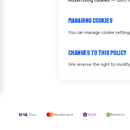
Advertising cookies
— used to
Managing Cookies
You can manage cookie settings 
Changes to This Policy
We reserve the right to modify 
Visa
Mastercard
Skrill
Neteller
S
N