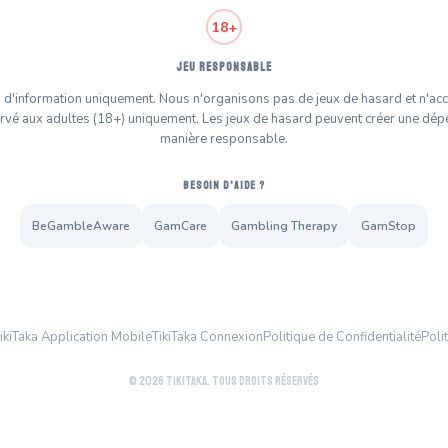
18+
JEU RESPONSABLE
ns d'information uniquement. Nous n'organisons pas de jeux de hasard et n'ac
ervé aux adultes (18+) uniquement. Les jeux de hasard peuvent créer une dé
manière responsable.
BESOIN D'AIDE ?
BeGambleAware
GamCare
Gambling Therapy
GamStop
ikiTaka Application Mobile
TikiTaka Connexion
Politique de Confidentialité
Poli
© 2026 TikiTaka. Tous droits réservés