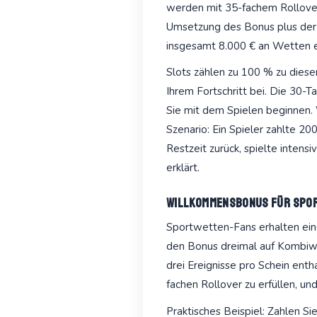
werden mit 35-fachem Rollover
Umsetzung des Bonus plus der 
insgesamt 8.000 € an Wetten e
Slots zählen zu 100 % zu diese
Ihrem Fortschritt bei. Die 30
Sie mit dem Spielen beginnen.
Szenario: Ein Spieler zahlte 2
Restzeit zurück, spielte inten
erklärt.
Willkommensbonus für Spo
Sportwetten-Fans erhalten ein
den Bonus dreimal auf Kombiw
drei Ereignisse pro Schein ent
fachen Rollover zu erfüllen, 
Praktisches Beispiel: Zahlen Si