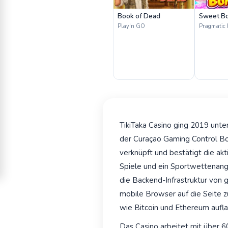
Book of Dead
Sweet B
Play'n GO
Pragmatic 
TikiTaka Casino ging 2019 unte
der Curaçao Gaming Control Bo
verknüpft und bestätigt die ak
Spiele und ein Sportwettenange
die Backend-Infrastruktur von 
mobile Browser auf die Seite 
wie Bitcoin und Ethereum auflad
Das Casino arbeitet mit über 6