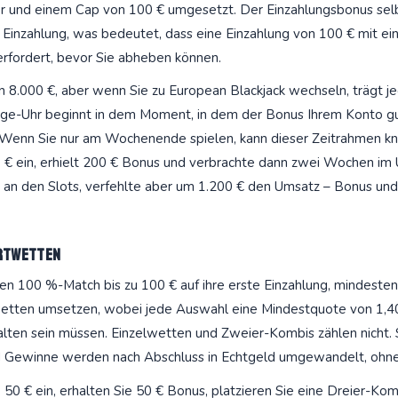
 und einem Cap von 100 € umgesetzt. Der Einzahlungsbonus selb
Einzahlung, was bedeutet, dass eine Einzahlung von 100 € mit e
rfordert, bevor Sie abheben können.
n 8.000 €, aber wenn Sie zu European Blackjack wechseln, trägt j
-Tage-Uhr beginnt in dem Moment, in dem der Bonus Ihrem Konto g
 Wenn Sie nur am Wochenende spielen, kann dieser Zeitrahmen kn
00 € ein, erhielt 200 € Bonus und verbrachte dann zwei Wochen im
siv an den Slots, verfehlte aber um 1.200 € den Umsatz – Bonus u
rtwetten
en 100 %-Match bis zu 100 € auf ihre erste Einzahlung, mindeste
etten umsetzen, wobei jede Auswahl eine Mindestquote von 1,4
halten sein müssen. Einzelwetten und Zweier-Kombis zählen nicht. 
und Gewinne werden nach Abschluss in Echtgeld umgewandelt, ohn
e 50 € ein, erhalten Sie 50 € Bonus, platzieren Sie eine Dreier-Ko