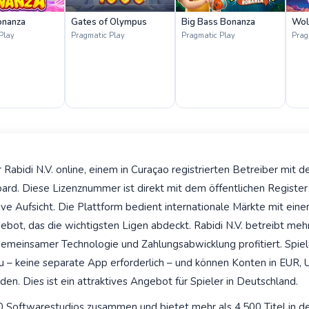
onanza
Gates of Olympus
Big Bass Bonanza
Wol
Play
Pragmatic Play
Pragmatic Play
Prag
r Rabidi N.V. online, einem in Curaçao registrierten Betreiber mit
ard. Diese Lizenznummer ist direkt mit dem öffentlichen Registe
tive Aufsicht. Die Plattform bedient internationale Märkte mit ei
bot, das die wichtigsten Ligen abdeckt. Rabidi N.V. betreibt me
gemeinsamer Technologie und Zahlungsabwicklung profitiert. Spie
zu – keine separate App erforderlich – und können Konten in EU
en. Dies ist ein attraktives Angebot für Spieler in Deutschland.
0 Softwarestudios zusammen und bietet mehr als 4.500 Titel in de