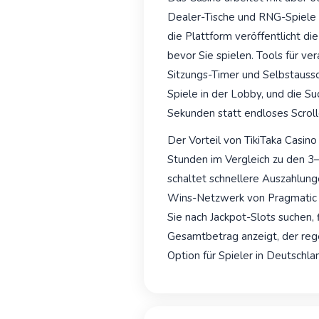
Dealer-Tische und RNG-Spiele a
die Plattform veröffentlicht d
bevor Sie spielen. Tools für v
Sitzungs-Timer und Selbstauss
Spiele in der Lobby, und die S
Sekunden statt endloses Scrolle
Der Vorteil von TikiTaka Casino
Stunden im Vergleich zu den 3–
schaltet schnellere Auszahlung
Wins-Netzwerk von Pragmatic P
Sie nach Jackpot-Slots suchen,
Gesamtbetrag anzeigt, der rege
Option für Spieler in Deutschla