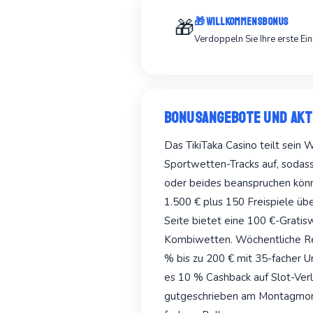
🎁
🎁 Willkommensbonus
Verdoppeln Sie Ihre erste Ei
Bonusangebote und Akti
Das TikiTaka Casino teilt sein
Sportwetten-Tracks auf, sodass
oder beides beanspruchen könne
1.500 € plus 150 Freispiele üb
Seite bietet eine 100 €-Gratis
Kombiwetten. Wöchentliche Re
% bis zu 200 € mit 35-facher
es 10 % Cashback auf Slot-Verl
gutgeschrieben am Montagmorg