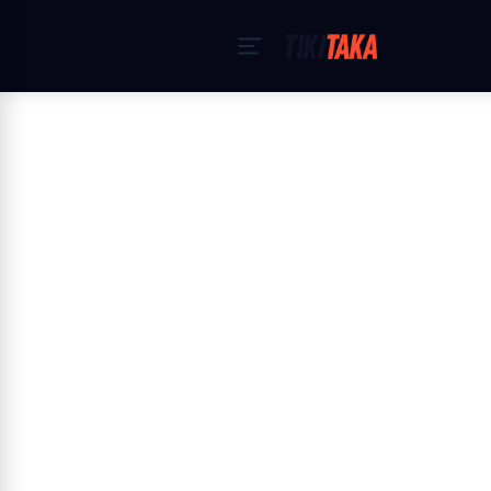
Startseite