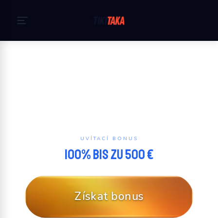
Domů
›
TikiTaka Bonus
TikiTaka Casino — Odemkněte
exkluzivní bonusy ještě dnes!
UVÍTACÍ BONUS
100% bis zu 500 €
Získat bonus