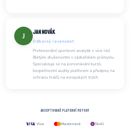
Jan Novák
J
Odborný recenzent
Profesionální sportovní analytik s více než
8letými zkušenostmi v sázkařském průmyslu.
Specializuje se na porovnávání kurzů,
bezpečnostní audity platforem a předpisy na
ochranu hráčů na evropských trzích.
AKCEPTOVANÉ PLATEBNÍ METODY
Visa
Mastercard
Skrill
S