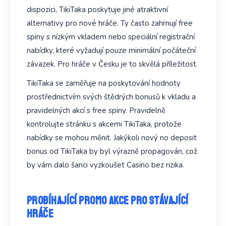
dispozici, TikiTaka poskytuje jiné atraktivní
alternativy pro nové hráče. Ty často zahrnují free
spiny s nízkým vkladem nebo speciální registrační
nabídky, které vyžadují pouze minimální počáteční
závazek. Pro hráče v Česku je to skvělá příležitost.
TikiTaka se zaměřuje na poskytování hodnoty
prostřednictvím svých štědrých bonusů k vkladu a
pravidelných akcí s free spiny. Pravidelně
kontrolujte stránku s akcemi TikiTaka, protože
nabídky se mohou měnit. Jakýkoli nový no deposit
bonus od TikiTaka by byl výrazně propagován, což
by vám dalo šanci vyzkoušet Casino bez rizika.
Probíhající promo akce pro stávající
hráče