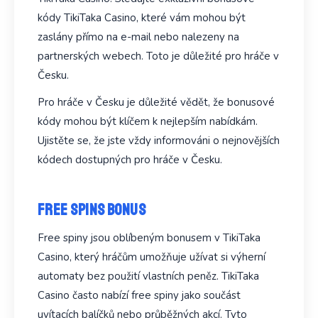
kódy TikiTaka Casino, které vám mohou být
zaslány přímo na e-mail nebo nalezeny na
partnerských webech. Toto je důležité pro hráče v
Česku.
Pro hráče v Česku je důležité vědět, že bonusové
kódy mohou být klíčem k nejlepším nabídkám.
Ujistěte se, že jste vždy informováni o nejnovějších
kódech dostupných pro hráče v Česku.
Free Spins Bonus
Free spiny jsou oblíbeným bonusem v TikiTaka
Casino, který hráčům umožňuje užívat si výherní
automaty bez použití vlastních peněz. TikiTaka
Casino často nabízí free spiny jako součást
uvítacích balíčků nebo průběžných akcí. Tyto